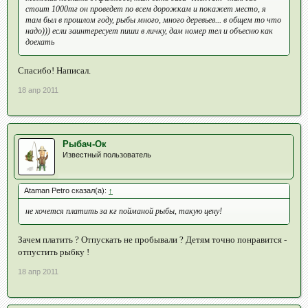
стоит 1000тг он проведет по всем дорожкам и покажет место, я
там был в прошлом году, рыбы много, много деревьев... в общем то что
надо))) если заинтересует пиши в личку, дам номер тел и объесню как
доехать
Спасибо! Написал.
18 апр 2011
Рыбач-Ок
Известный пользователь
Ataman Petro сказал(а):
↑
не хочется платить за кг пойманой рыбы, такую цену!
Зачем платить ? Отпускать не пробывали ? Детям точно понравится -
отпустить рыбку !
18 апр 2011