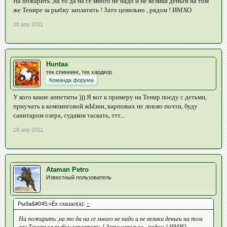
На пожарить ,на то да на се много не надо и не велики деньги на том
же Тенире за рыбку заплатить ! Зато цевильно , рядом ! ИМХО
18 апр 2011
Huntaa
тек спиннинг, тек хардкор
Команда форума
У кого какие аппетиты ))) Я вот к примеру на Тенир поеду с детьми,
приучать к кемпинговой жЫзни, карповых не ловлю почти, буду
санитаром озера, судаков таскать, ттт...
18 апр 2011
Ataman Petro
Известный пользователь
Рыба&#045;чЁк сказал(а):
↑
На пожарить ,на то да на се много не надо и не велики деньги на том