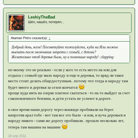
LeshiyTheBad
Шёл, нашёл, потерял...
Ataman Petro сказал(а):
↑
Добрый день, всем! Посоветуйте пожалуйста, куда на Или можно
выехать после окончания запрета с семьёй, с детми?
Желательно чтоб деревья были, ну и поменьше народу! :clapping:
по-моему это не реально - если у кого то есть место на или для
отдыха с семьей где мало народу и еще и деревья, то вряд ли такое
место стоит делать общедоступным.. потому что тогда и народу там
будет много и деревья за сезон кончатся
проще куда нить на озерко платное скататься - то на то выйдет за счет
сэкономленного бензина, и дети устать не успеют в дороге.
в свое время наши дорогу через кокжиде пробивали на берег
напротив арал тобе - вот там все это было - и или, и куча деревьев и
народу никого - сами же дорогу пробивали.. прошло несколько лет,
теперь там машина на машине
18 апр 2011