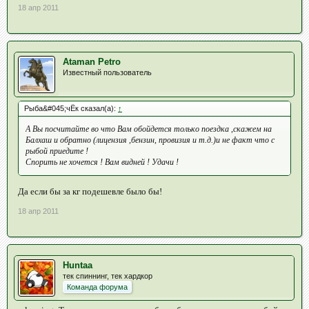
18 апр 2011
Ataman Petro
Известный пользователь
Рыба&#045;чЁк сказал(а):
↑
А Вы посчитайте во что Вам обойдется только поездка ,скажем на
Балхаш и обратно (лицензия ,бензин, провизия и т.д.)и не факт что с
рыбой приедите !
Спорить не хочется ! Вам видней ! Удачи !
Да если бы за кг подешевле было бы!
18 апр 2011
Huntaa
тек спиннинг, тек хардкор
Команда форума