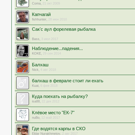
Coma
,
21 окт 2009
Капчагай
fishhunter
,
28 июн 2010
Сак'c аул форелевая рыбалка
Bass
,
3 июл 2017
Наблюдение...падения...
KOKE
,
29 сен 2014
Балхаш
Nick
,
4 авг 2018
балхаш в феврале стоит ли ехать
Kuat
,
6 фев 2018
Куда поехать на рыбалку?
isa88
,
22 дек 2012
Клёвое место "ЕК-7"
nuBo
,
12 май 2017
Где водятся карпы в СКО
Eldar Nurakhmetov
,
2 авг 2017