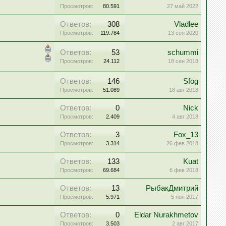
Просмотров:
80.591
27 май 2022
Ответов:
308
Vladlee
Просмотров:
119.784
13 сен 2020
Ответов:
53
schummi
Просмотров:
24.112
18 сен 2018
Ответов:
146
Sfog
Просмотров:
51.089
18 авг 2018
Ответов:
0
Nick
Просмотров:
2.409
4 авг 2018
Ответов:
3
Fox_13
Просмотров:
3.314
26 фев 2018
Ответов:
133
Kuat
Просмотров:
69.684
6 фев 2018
Ответов:
13
РыбакДмитрий
Просмотров:
5.971
5 ноя 2017
Ответов:
0
Eldar Nurakhmetov
Просмотров:
3.503
2 авг 2017