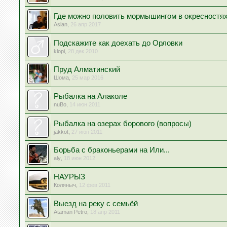
Где можно половить мормышингом в окресностя
Aslan
,
26 апр 2017
Подскажите как доехать до Орловки
klopi
,
28 дек 2010
Пруд Алматинский
Шома
,
25 мар 2016
Рыбалка на Алаколе
nuBo
,
14 июн 2011
Рыбалка на озерах борового (вопросы)
jakkot
,
27 июн 2011
Борьба с браконьерами на Или...
aly
,
18 июн 2012
НАУРЫЗ
Коляныч
,
12 фев 2011
Выезд на реку с семьёй
Ataman Petro
,
18 апр 2011