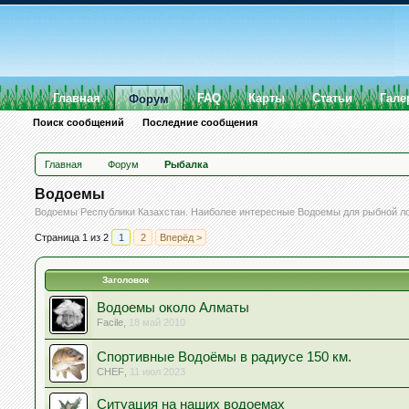
Главная
FAQ
Карты
Статьи
Гале
Форум
Поиск сообщений
Последние сообщения
Главная
Форум
Рыбалка
Водоемы
Водоемы Республики Казахстан. Наиболее интересные Водоемы для рыбной ло
Страница 1 из 2
1
2
Вперёд >
Заголовок
Водоемы около Алматы
Facile
,
18 май 2010
Спортивные Водоёмы в радиусе 150 км.
CHEF
,
11 июл 2023
Ситуация на наших водоемах