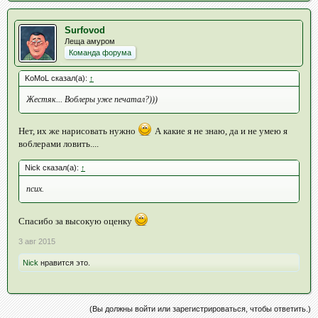
Surfovod
Леща амуром
Команда форума
KoMoL сказал(а):
↑
Жестяк... Воблеры уже печатал?)))
Нет, их же нарисовать нужно
А какие я не знаю, да и не умею я
воблерами ловить....
Nick сказал(а):
↑
псих.
Спасибо за высокую оценку
3 авг 2015
Nick
нравится это.
(Вы должны войти или зарегистрироваться, чтобы ответить.)