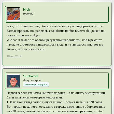
Nick
гедонист
эххх, по хорошему надо было сначала втулку впендюрить, а потом
бандажировать. но, надеюсь, если бланк шибко в месте бандажей не
повело, то и так сойдет.
мне сабж также без особой регулярной надобности, ибо в ремонте
палок не стремлюсь к идеальности вида, и не гнушаюсь лакировать
эпоксидкой пятиминуткой.
18 авг 2014
Surfovod
Леща амуром
Команда форума
Первая версия станочка конечно хороша, но по опыту эксплуатации
были выявлены некоторые недостатки:
1. И на мой взгляд самое существенное. Требует питания 220 вольт.
Во-первых не хочется оставлять в гараже включенное оборудование
на 220 вольт, во-вторых бывает что отключают напряжения, а тебя