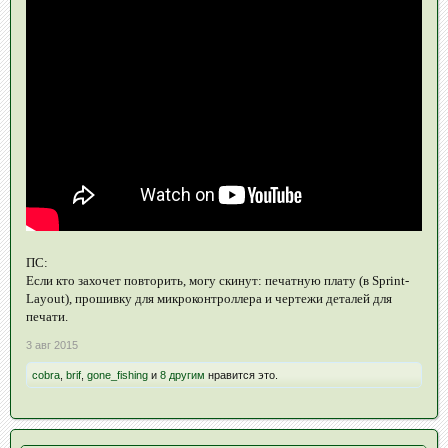
ПС:
Если кто захочет повторить, могу скинут: печатную плату (в Sprint-
Layout), прошивку для микроконтроллера и чертежи деталей для
печати.
3 авг 2015
cobra
,
brif
,
gone_fishing
и
8 другим
нравится это.