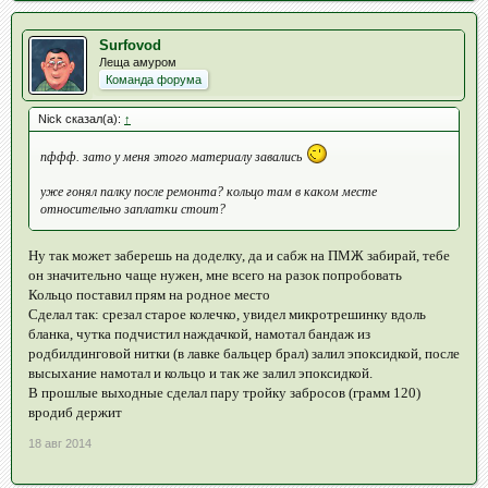
Surfovod
Леща амуром
Команда форума
Nick сказал(а):
↑
пффф. зато у меня этого материалу завались
уже гонял палку после ремонта? кольцо там в каком месте
относительно заплатки стоит?
Ну так может заберешь на доделку, да и сабж на ПМЖ забирай, тебе
он значительно чаще нужен, мне всего на разок попробовать
Кольцо поставил прям на родное место
Сделал так: срезал старое колечко, увидел микротрешинку вдоль
бланка, чутка подчистил наждачкой, намотал бандаж из
родбилдинговой нитки (в лавке бальцер брал) залил эпоксидкой, после
высыхание намотал и кольцо и так же залил эпоксидкой.
В прошлые выходные сделал пару тройку забросов (грамм 120)
вродиб держит
18 авг 2014