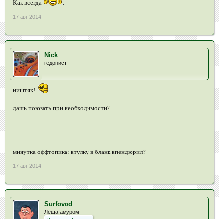
Как всегда
.
17 авг 2014
Nick
гедонист
ништяк!
дашь поюзать при необходимости?
минутка оффтопика: втулку в бланк впендюрил?
17 авг 2014
Surfovod
Леща амуром