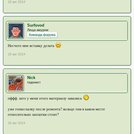
18 авг 2014
Surfovod
Леща амуром
Команда форума
Несчего мне вставку делать
18 авг 2014
Nick
гедонист
пффф. зато у меня этого материалу завались
уже гонял палку после ремонта? кольцо там в каком месте
относительно заплатки стоит?
18 авг 2014