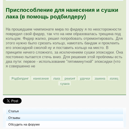
Приспособление для нанесения и сушки
лака (в помощь родбилдеру)
На прошедшем чемпионате мира по фидеру я по неосторожности
повредил свой фидер, так что на нем образовалась трещина под
кольцом. Фидер жалко, решил попробовать отремонтировать. Для
этого нужно было срезать кольцо, намотать бандаж и проклеить
его эпоксидной смолой ну и поставить кольцо на место. В
принципе ничего сложного, за исключением сушки эпоксидки. Она
постоянно пытается стечь вниз. Для решения этой проблемы есть
два пути: первое - использование "пятиминутной" эпоксидки (что
я совершенно не
Родбилдинг
нанесение
лака
ремонт
удочки
замена
колец
сушка
Статья
Отзывы
Обсудить на форуме