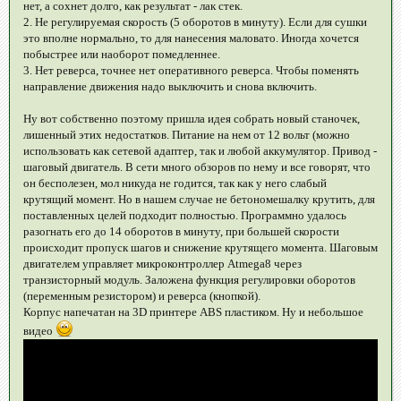
нет, а сохнет долго, как результат - лак стек.
2. Не регулируемая скорость (5 оборотов в минуту). Если для сушки
это вполне нормально, то для нанесения маловато. Иногда хочется
побыстрее или наоборот помедленнее.
3. Нет реверса, точнее нет оперативного реверса. Чтобы поменять
направление движения надо выключить и снова включить.
Ну вот собственно поэтому пришла идея собрать новый станочек,
лишенный этих недостатков. Питание на нем от 12 вольт (можно
использовать как сетевой адаптер, так и любой аккумулятор. Привод -
шаговый двигатель. В сети много обзоров по нему и все говорят, что
он бесполезен, мол никуда не годится, так как у него слабый
крутящий момент. Но в нашем случае не бетономешалку крутить, для
поставленных целей подходит полностью. Программно удалось
разогнать его до 14 оборотов в минуту, при большей скорости
происходит пропуск шагов и снижение крутящего момента. Шаговым
двигателем управляет микроконтроллер Atmega8 через
транзисторный модуль. Заложена функция регулировки оборотов
(переменным резистором) и реверса (кнопкой).
Корпус напечатан на 3D принтере ABS пластиком. Ну и небольшое
видео