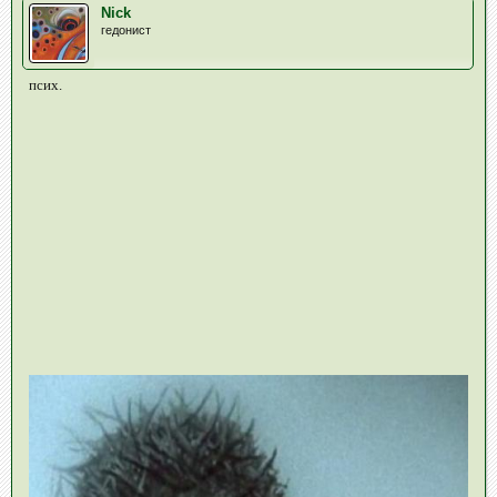
Nick
гедонист
псих.