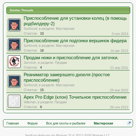
Similar Threads
Приспособление для установки колец (в помощь
родбилдеру-2)
Surfovod
, в разделе:
Мастерская
Ответов:
10
3 сен 2014
Приспособление для подгонки вершинок фидера
Surfovod
, в разделе:
Мастерская
Ответов:
16
16 авг 2013
Продам ножи и приспособление для заточки.
Survivor
, в разделе:
Продам
Ответов:
4
21 апр 2011
Реаниматор замерзшего дизеля (простое
приспособление)
Surfovod
, в разделе:
Мастерская
Ответов:
15
29 янв 2015
Apex Pro Edge (клон) Точильное приспособление
Valichan
, в разделе:
Продам
Ответов:
6
26 сен 2013
Главная
Форум
Все для охоты и рыбалки
Мастерская
XenForo Add-ons by Brivium ™ © 2012-2026 Brivium LLC.