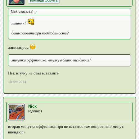
Команда форума
Nick сказал(а):
↑
ништяк!
дашь поюзать при необходимости?
данивапрос
минутка оффтопика: втулку в бланк впендюрил?
Нет, втулку не стал вставлять
18 авг 2014
Nick
гедонист
вторая минутка оффтопика. зря не вставил. там вопрос на 5 минут.
впендюрь.