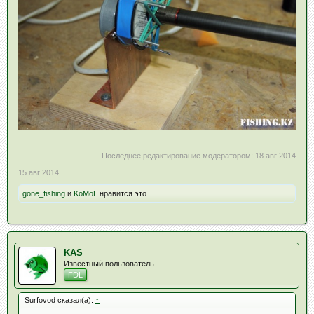
Последнее редактирование модератором:
18 авг 2014
15 авг 2014
gone_fishing
и
KoMoL
нравится это.
KAS
Известный пользователь
FDL
Surfovod сказал(а):
↑