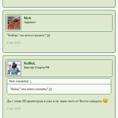
Nick
гедонист
"бойлы" ты хотел сказать? )))
3 авг 2015
KoMoL
Мастер Спорта РФ
Nick сказал(а):
↑
"бойлы" ты хотел сказать? )))
Да с этим 3D принтером я уже и не знаю чего от Кости ожидать
3 авг 2015