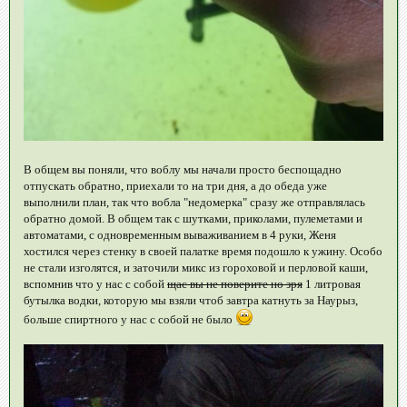
В общем вы поняли, что воблу мы начали просто беспощадно
отпускать обратно, приехали то на три дня, а до обеда уже
выполнили план, так что вобла "недомерка" сразу же отправлялась
обратно домой. В общем так с шутками, приколами, пулеметами и
автоматами, с одновременным вываживанием в 4 руки, Женя
хостился через стенку в своей палатке время подошло к ужину. Особо
не стали изголятся, и заточили микс из гороховой и перловой каши,
вспомнив что у нас с собой
щас вы не поверите но зря
1 литровая
бутылка водки, которую мы взяли чтоб завтра катнуть за Наурыз,
больше спиртного у нас с собой не было