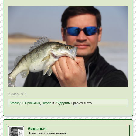
23 мар 2014
Stanley
,
Сыроежкин
,
Череп
и
25 другим
нравится это.
Айдыныч
Известный пользователь