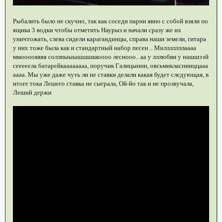
Рыбалить было не скучно, так как соседи парни явно с собой взяли по
ящика 3 водки чтобы отметить Наурыз и начали сразу же их
уничтожать, слева сидели карагандинцы, справа наши земели, гитара
у них тоже была как и стандартный набор песен .. Милллллллаааа
ммоооояяяя соллныыышшшккоооо леснооо.. аа у лллюбви у нашшээй
сееееела батарейкаааааааа, поручик Галицыннн, овсьмикласнииццааа
аааа. Мы уже даже чуть ли не ставки делали какая будет следующая, в
итоге тока Лешего ставка не сыграла, Ой-йо так и не прозвучала,
Леший держи