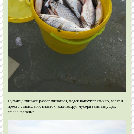
Ну такс, начинаем разворачиваться, людей вокруг прилично, ловят и
просто с ящиков и с палаток тоже, вокруг мусора тьма тьмущая,
свиньи поганые.