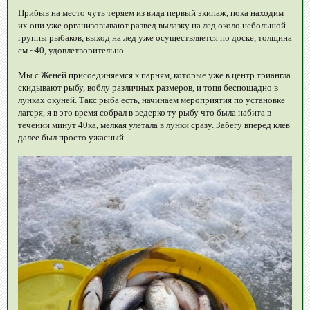
Прибыв на место чуть теряем из вида первый экипаж, пока находим
их они уже организовывают развед вылазку на лед около небольшой
группы рыбаков, выход на лед уже осуществляется по доске, толщина
см ~40, удовлетворительно
Мы с Женей присоединяемся к парням, которые уже в центр триангла
скидывают рыбу, воблу различных размеров, и топя беспощадно в
лунках окуней. Такс рыба есть, начинаем мероприятия по установке
лагеря, я в это время собрал в ведерко ту рыбу что была набита в
течении минут 40ка, мелкая улетала в лунки сразу. Забегу вперед клев
далее был просто ужасный.