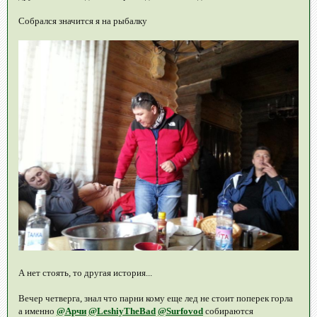
Собрался значится я на рыбалку
А нет стоять, то другая история...
Вечер четверга, знал что парни кому еще лед не стоит поперек горла
а именно
@Арчи
@LeshiyTheBad
@Surfovod
собираются