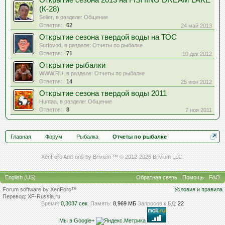
Открытие сезона 2013 на FISHING DREAM LAKE
(К-28)
Seller
, в разделе:
Общение
Ответов:
62
24 май 2013
Открытие сезона твердой воды на ТОС
Surfovod
, в разделе:
Отчеты по рыбалке
Ответов:
71
10 дек 2012
Открытие рыбалки
WWW.RU
, в разделе:
Отчеты по рыбалке
Ответов:
14
25 июн 2012
Открытие сезона твердой воды 2011
Huntaa
, в разделе:
Общение
Ответов:
8
7 ноя 2011
Главная
Форум
Рыбалка
Отчеты по рыбалке
XenForo Add-ons by Brivium ™ © 2012-2026 Brivium LLC.
English (US)
Обратная связь
Помощь
FAQ
Forum software by XenForo™
Условия и правила
Перевод:
XF-Russia.ru
Время:
0,3037 сек.
Память:
8,969 МБ
Запросов к БД:
22
Мы в Google+