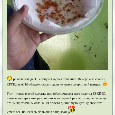
резкЫе звиздеЦ. В общем Наурыз отметили. Вечером компании
КРГНД и АТЫ объеденились и дали не менее фееричный концерт
Уют и тепло в этой вылазке нам обеспечивала мега палатка ESKIMO,
и новая печурка которую парни кста первый раз тестили, печка ваще
огонь, жрет очень мало, КПД просто дикий, чуть чуть древесного
угля и все, понеслась, хоть окна открывай