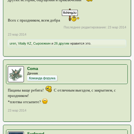
Всех с праздником, всем добра
Последнее редактирование:
23 мар 2014
23 мар 2014
uren
,
Vitaliy KZ
,
Сыроежкин
и
26 другим
нравится это.
Coma
Дачник
Команда форума
Пацаны ваще ребята!
С отличным выездом, с закрытием, с
праздником!
*плотвы отсыпите?
23 мар 2014
Surfovod