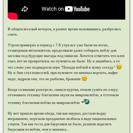
В общем веселый вечерок, в разное время наловившись, разбрелись
спать.
Утром примерно в период с 7-8 утра все уже были на ногах,
отзавтракав мегаомлетом, продолжили далее собирать воблу для
засолки под будущие выезды под пивасик. Хочется отметить что клев
спал, нет не прекратился, но пулемета не было. Ну и зашибись, а то
чес слово уже поднадоела игра "Попади воблой в лунку соседу"
Ну и Аян стал повеселей, при пулемете он начинал ворчать, нафиг
надо, задрала она, это не рыбалка, бракаши
Когда солнышко разогрело, скинув куртки, пошли гулять по озеру,
оттачивать технику блеснения окуня на микроколебло, а отточили
технику блеснения воблы на микроколебло
Ну вот пришло время обеда, так как наурыз, достали водку
вчерашнюю, порезали празднично колбасы в виде национальных
узоров. Так как теста для баурсаков не было, решили наделать
баурсаков из воблы, чем и занялись...