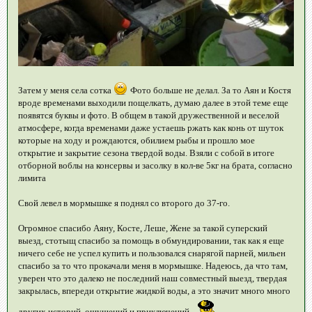
Затем у меня села сотка
Фото больше не делал. За то Аян и Костя
вроде временами выходили пощелкать, думаю далее в этой теме еще
появятся буквы и фото. В общем в такой дружественной и веселой
атмосфере, когда временами даже устаешь ржать как конь от шуток
которые на ходу и рождаются, обилием рыбы и прошло мое
открытие и закрытие сезона твердой воды. Взяли с собой в итоге
отборной воблы на консервы и засолку в кол-ве 5кг на брата, согласно
лимита
Свой левел в мормышке я поднял со второго до 37-го.
Огромное спасибо Аяну, Косте, Леше, Жене за такой суперский
выезд, стотыщ спасибо за помощь в обмундировании, так как я еще
ничего себе не успел купить и пользовался снарягой парней, мильен
спасибо за то что прокачали меня в мормышке. Надеюсь, да что там,
уверен что это далеко не последний наш совместный выезд, твердая
закрылась, впереди открытие жидкой воды, а это значит много много
других историй, ощущений и приключений