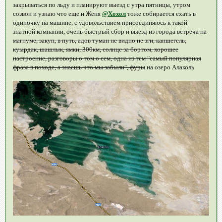
закрываться по льду и планируют выезд с утра пятницы, утром
созвон и узнаю что еще и Женя
@Хохол
тоже собирается ехать в
одиночку на машине, с удовольствием присоединяюсь к такой
знатной компании, очень быстрый сбор и выезд из города
встреча на
магнуме, закуп, в путь, адов туман не видно не зги, каншегель,
куырдак, шашлык, ямки, 300км, солнце за бортом, хорошее
настроение, разговоры о том о сем, одна из тем "самый популярная
фраза в походе, а знаешь что мы забыли", фуры
на озеро Алаколь