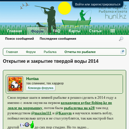
Войти или зарегистрироваться
Главная
FAQ
Карты
Статьи
Форум
Поиск сообщений
Последние сообщения
Главная
Форум
Рыбалка
Отчеты по рыбалке
Открытие и закрытие твердой воды 2014
Huntaa
тек спиннинг, тек хардкор
Команда форума
Свои первые шаги в зимней рыбалке я решил сделать в 2014 году а
именно с ловли окуня на первом
командном кубке fishing.kz по
ловле на мормышку
, потом была
рыбалочка на к28
там под
руководством
@maxim111
и
@Kassym
я научился ловить воблу,
поймал несколько штук и не стал углублятся, так как настрой был
другой
до сих пор стыдно. Но то ладно...