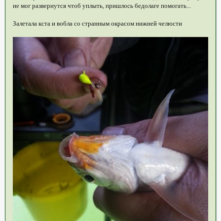
не мог развернутся чтоб уплыть, пришлось бедолаге помогать...
Залетала кста и вобла со странным окрасом нижней челюсти