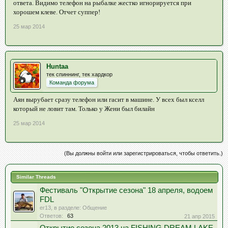
ответа. Видимо телефон на рыбалке жестко игнорируется при
хорошем клеве. Отчет суппер!
25 мар 2014
Huntaa
тек спиннинг, тек хардкор
Команда форума
Аян вырубает сразу телефон или гасит в машине. У всех был кселл
который не ловит там. Только у Жени был билайн
25 мар 2014
(Вы должны войти или зарегистрироваться, чтобы ответить.)
Similar Threads
Фестиваль "Открытие сезона" 18 апреля, водоем
FDL
er13
, в разделе:
Общение
Ответов:
63
21 апр 2015