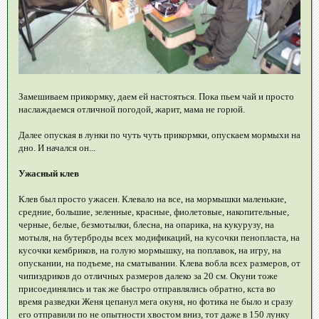
Замешиваем прикормку, даем ей настояться. Пока пьем чай и просто
наслаждаемся отличной погодой, жарит, мама не горюй.
Далее опуская в лунки по чуть чуть прикормки, опускаем мормыхи на
дно. И начался он...
Ужасный клев
Клев был просто ужасен. Клевало на все, на мормышки маленькие,
средние, большие, зеленные, красные, фиолетовые, накопительные,
черные, белые, безмотылки, блесна, на опарика, на кукурузу, на
мотыля, на бутерброды всех модификаций, на кусочки пенопласта, на
кусочки кембриков, на голую мормышку, на поплавок, на игру, на
опускании, на подъеме, на сматывании. Клева вобла всех размеров, от
чипиздриков до отличных размеров далеко за 20 см. Окуни тоже
присоединялись и так же быстро отправлялись обратно, кста во
время разведки Женя цепанул мега окуня, но фотика не было и сразу
его отправили по не опытности хвостом вниз, тот даже в 150 лунку