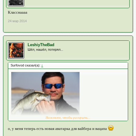
Класснаааа
24 мар 2014
LeshiyTheBad
Шёл, нашёл, потерял...
Surfovod сказал(а):
↑
Нажмите, чтобы раскрыть...
о, у меня теперь есть новая аватарка для вайбера и вацапа