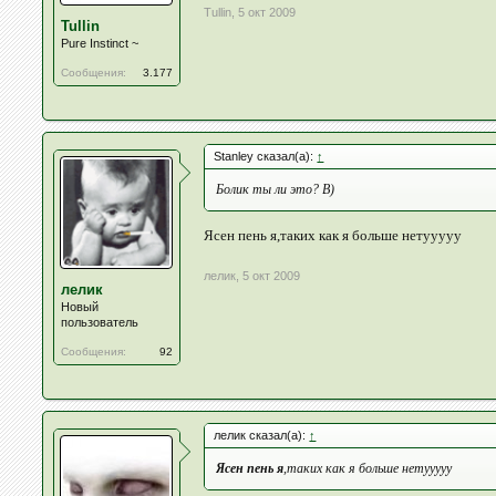
Tullin
,
5 окт 2009
Tullin
Pure Instinct ~
Сообщения:
3.177
Stanley сказал(а):
↑
Болик ты ли это? B)
Ясен пень я,таких как я больше нетууууу
лелик
,
5 окт 2009
лелик
Новый
пользователь
Сообщения:
92
лелик сказал(а):
↑
Ясен пень я
,таких как я больше нетууууу