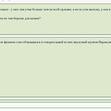
мазо - у них там утки больше чем на всей орловке, я из-за угла выхожу, а она в
 ты не там берешь для казана?
зле фазанов соял облизывался и говорил какой из них вкуасный шулюм-Парни,не