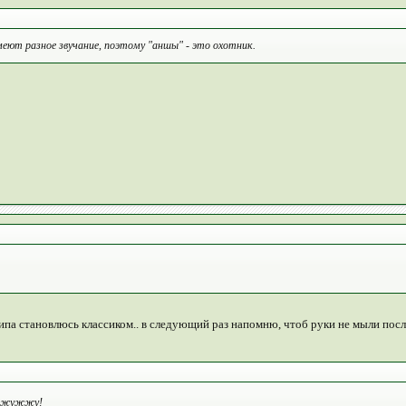
имеют разное звучание, поэтому "аншы" - это охотник.
 типа становлюсь классиком.. в следующий раз напомню, чтоб руки не мыли пос
не жужжу!