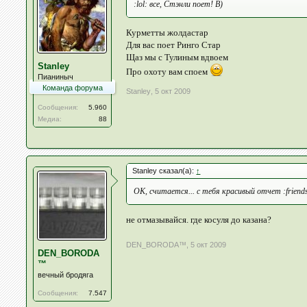
:lol: все, Стэнли поет! B)
Курметты жолдастар
Для вас поет Ринго Стар
Щаз мы с Тулиным вдвоем
Stanley
Про охоту вам споем
Пианиныч
Команда форума
Stanley
,
5 окт 2009
Сообщения:
5.960
Медиа:
88
Stanley сказал(а):
↑
ОК, считается... с тебя красивый отчет :frien
не отмазывайся. где косуля до казана?
DEN_BORODA™
,
5 окт 2009
DEN_BORODA
™
вечный бродяга
Сообщения:
7.547