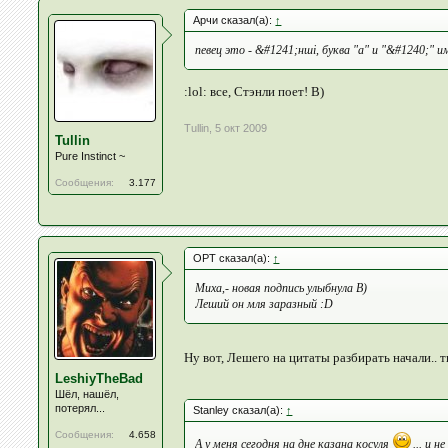
Арчи сказал(а):
↑
певец это - &#1241;нші, буква "а" и "&#1240;" 
:lol: все, Стэнли поет! B)
Tullin
,
5 окт 2009
Tullin
Pure Instinct ~
Сообщения:
3.177
OPT сказал(а):
↑
Миха,- новая подпись улыбнула B)
Леший он мля заразный :D
Ну вот, Лешего на цитаты разбирать начали..
LeshiyTheBad
Шёл, нашёл,
потерял...
Stanley сказал(а):
↑
Сообщения:
4.658
А у меня сегодня на дне казана косуля
... и 