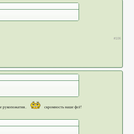
#106
ле рукопожатия..
скромность наше фсё!