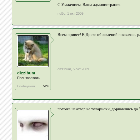
С Уважением, Ваша администрация.
nuBo
,
1 окт 2009
Всем привет! В Доске обьявлений появилась р
dizzibum
,
5 окт 2009
dizzibum
Пользователь
Сообщения:
524
похоже некоторые товарисчи, дорвавшись до "б