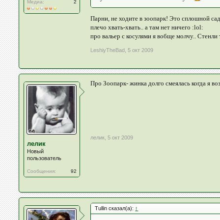
Медиа:
2
Парни, не ходите в зоопарк! Это сплошной садо
плечо хвать-хвать.. а там нет ничего :lol:
про вальер с косулями я вобще молчу.. Стенли
LeshiyTheBad
,
5 окт 2009
Про Зоопарк- жинка долго смеялась когда я во
лелик
,
5 окт 2009
лелик
Новый
пользователь
Сообщения:
92
Tullin сказал(а):
↑