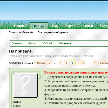
Главная
FAQ
Карты
Статьи
Гале
Форум
Поиск сообщений
Последние сообщения
Главная
Форум
Общий
Общение
На привале..
Тема в разделе "
Общение
", создана пользователем
nuBo
,
1 окт 2009
.
Страница 6 из 1031
< Назад
1
←
4
5
6
7
8
→
Вперё
1031
В связи с неправильным пониманием некот
1. Допускается обсуждение тем, не связанных
2. Запрещены сообщения провокационного (пр
содержащие ненормативную лексику.
3. Запрещена публикация изображений, носящ
форума.
4. Нарушение правил наказывается отправкой 
nuBo
5. Общайтесь на здоровье и уважайте других.
Guest