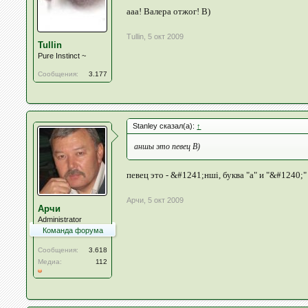
ааа! Валера отжог! B)
Tullin
,
5 окт 2009
Tullin
Pure Instinct ~
Сообщения:
3.177
Stanley сказал(а):
↑
аншы это певец B)
певец это - &#1241;нші, буква "а" и "&#1240;
Арчи
,
5 окт 2009
Арчи
Administrator
Команда форума
Сообщения:
3.618
Медиа:
112