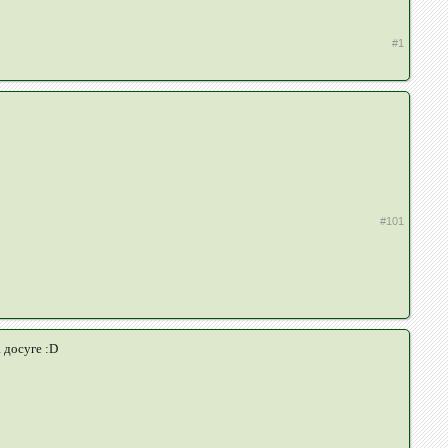
#1
#101
 досуге :D