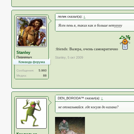
лелик сказал(а):
↑
Ясен пень я, таких как я больше нетууууу
:friends: Валера, очень самокритично
Stanley
Пианиныч
Stanley
,
5 окт 2009
Команда форума
Сообщения:
5.960
Медиа:
88
DEN_BORODA™ сказал(а):
↑
не отмазывайся. где косуля до казана?