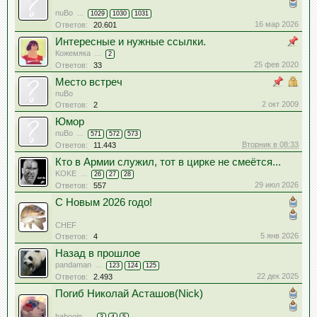
nuBo
...
1029
1030
1031
16 мар 2026
Ответов:
20.601
Интересные и нужные ссылки.
Кожемяка
...
2
25 фев 2020
Ответов:
33
Место встреч
nuBo
2 окт 2009
Ответов:
2
Юмор
nuBo
...
571
572
573
Вторник в 08:33
Ответов:
11.443
Кто в Армии служил, тот в цирке не смеётся...
KOKE
...
26
27
28
29 июл 2026
Ответов:
557
С Новым 2026 годо!
CHEF
5 янв 2026
Ответов:
4
Назад в прошлое
pandaman
...
123
124
125
22 дек 2025
Ответов:
2.493
Погиб Николай Асташов(Nick)
babooin