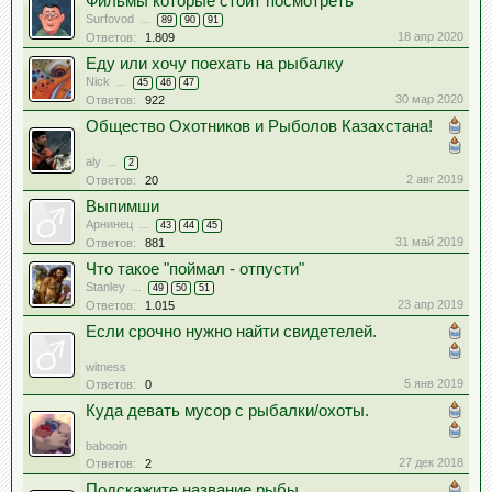
Фильмы которые стоит посмотреть
Surfovod
...
89
90
91
18 апр 2020
Ответов:
1.809
Еду или хочу поехать на рыбалку
Nick
...
45
46
47
30 мар 2020
Ответов:
922
Общество Охотников и Рыболов Казахстана!
aly
...
2
2 авг 2019
Ответов:
20
Выпимши
Арнинец
...
43
44
45
31 май 2019
Ответов:
881
Что такое "поймал - отпусти"
Stanley
...
49
50
51
23 апр 2019
Ответов:
1.015
Если срочно нужно найти свидетелей.
witness
5 янв 2019
Ответов:
0
Куда девать мусор с рыбалки/охоты.
babooin
27 дек 2018
Ответов:
2
Подскажите название рыбы