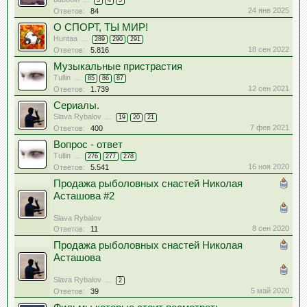
...
3
4
5
24 янв 2025
Ответов:
84
О СПОРТ, ТЫ МИР!
Huntaa
...
289
290
291
18 сен 2022
Ответов:
5.816
Музыкальные пристрастия
Tullin
...
85
86
87
12 сен 2021
Ответов:
1.739
Сериалы.
Slava Rybalov
...
19
20
21
7 фев 2021
Ответов:
400
Вопрос - ответ
Tullin
...
276
277
278
16 ноя 2020
Ответов:
5.541
Продажа рыболовных снастей Николая
Асташова #2
Slava Rybalov
8 сен 2020
Ответов:
11
Продажа рыболовных снастей Николая
Асташова
Slava Rybalov
...
2
5 май 2020
Ответов:
39