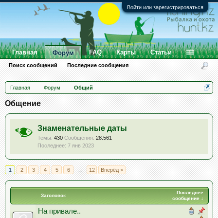
Войти или зарегистрироваться
Главная
FAQ
Карты
Статьи
Форум
Поиск сообщений
Последние сообщения
Главная
Форум
Общий
Общение
Знаменательные даты
Темы:
430
Сообщения:
28.561
7 янв 2023
1
2
3
4
5
6
→
12
Вперёд >
Последнее
Заголовок
сообщение ↓
На привале..