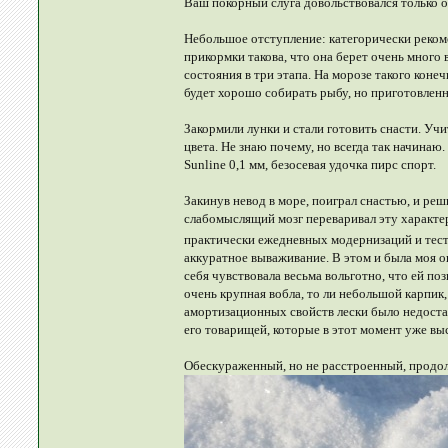
Ваш покорный слуга довольствовался только о
Небольшое отступление: категорически рекоме
прикормки такова, что она берет очень много
состояния в три этапа. На морозе такого коне
будет хорошо собирать рыбу, но приготовленна
Закормили лунки и стали готовить снасти. Уч
цвета. Не знаю почему, но всегда так начина
Sunline 0,1 мм, безосевая удочка пирс спорт.
Закинув невод в море, поиграл снастью, и реш
слабомыслящий мозг переваривал эту характер
практически ежедневных модернизаций и тес
аккуратное вываживание. В этом и была моя о
себя чувствовала весьма вольготно, что ей п
очень крупная вобла, то ли небольшой карпик,
амортизационных свойств лески было недостат
его товарищей, которые в этот момент уже вы
Обескураженный, но не расстроенный, продолж