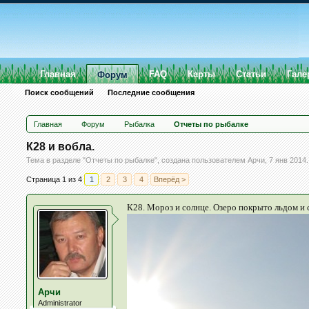
Главная
FAQ
Карты
Статьи
Гале
Форум
Поиск сообщений
Последние сообщения
Главная
Форум
Рыбалка
Отчеты по рыбалке
К28 и вобла.
Тема в разделе "
Отчеты по рыбалке
", создана пользователем
Арчи
,
7 янв 2014
.
Страница 1 из 4
1
2
3
4
Вперёд >
К28. Мороз и солнце. Озеро покрыто льдом и 
Арчи
Administrator