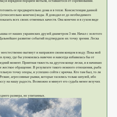
ва) и изрядной порцией мотыля, оставшегося от соревнований.
отовить ее предварительно дома и в тепле. Консистенция данной
 (относительно конечно) воды. Я доводил ее до необходимого
показать всех своих отменных качеств. Она конечно и в сухом виде
мышка от наших украинских друзей диаметром 3 мм. Начал с золотого
. Дальнейшее развитие событий подтвердило их точку зрения. Леска
от неестественно вытянут и направлен своим концом в воду. Пока мой
лунку, где бы упокоилась навечно и навсегда избавилась бы от
следний момент. Приятная тяжесть на другом конце лески, и я начинаю
ее жесткое обращение. В результате такого нежного отношения, рыба
тельную точку опоры, и успешно сойти с крючка. Кто там был, то ли
Резкие, агрессивные рывки, которые гасились только шпулей, ибо
ассу на нашу радость. Возможно и минует его судьба менее везучих
еднего размера, но упитанных.