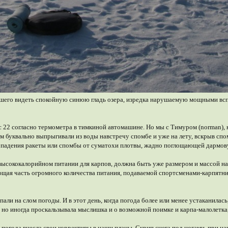
кшего видеть спокойную синюю гладь озера, изредка нарушаемую мощными всп
22 согласно термометра в тимкиной автомашине. Но мы с Тимуром (norman), н
ом буквально выпрыгивали из воды навстречу спомбе и уже на лету, вскрыв спо
 падения ракеты или спомбы от суматохи плотвы, жадно поглощающей дармов
 высококалорийном питании для карпов, должна быть уже размером и массой н
ющая часть огромного количества питания, подаваемой спортсменами-карпятни
опали на слом погоды. И в этот день, когда погода более или менее устаканил
 но иногда проскальзывала мыслишка и о возможной поимке и карпа-малолетка, 
погода внесла свои коррективы в наши планы. Скрип снега под ногами, при н