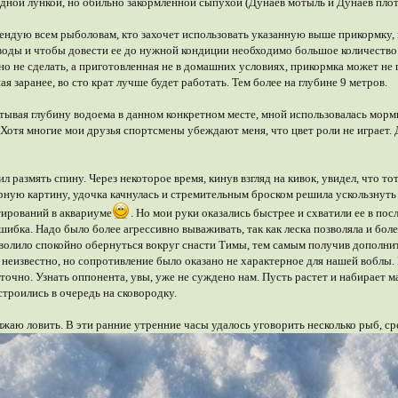
дной лункой, но обильно закормленной сыпухой (Дунаев мотыль и Дунаев плот
ндую всем рыболовам, кто захочет использовать указанную выше прикормку, г
 воды и чтобы довести ее до нужной кондиции необходимо большое количество
чно не сделать, а приготовленная не в домашних условиях, прикормка может не 
я заранее, во сто крат лучше будет работать. Тем более на глубине 9 метров.
итывая глубину водоема в данном конкретном месте, мной использовалась мор
ю. Хотя многие мои друзья спортсмены убеждают меня, что цвет роли не играет
ил размять спину. Через некоторое время, кинув взгляд на кивок, увидел, что т
ную картину, удочка качнулась и стремительным броском решила ускользнуть в 
тирований в аквариуме
. Но мои руки оказались быстрее и схватили ее в по
шибка. Надо было более агрессивно вываживать, так как леска позволяла и бол
озволило спокойно обернуться вокруг снасти Тимы, тем самым получив дополни
 неизвестно, но сопротивление было оказано не характерное для нашей воблы. 
очно. Узнать оппонента, увы, уже не суждено нам. Пусть растет и набирает м
строились в очередь на сковородку.
аю ловить. В эти ранние утренние часы удалось уговорить несколько рыб, ср