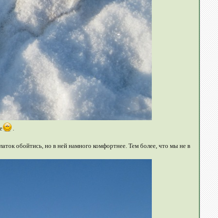
е
.
аток обойтись, но в ней намного комфортнее. Тем более, что мы не в