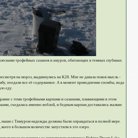
лесками трофейных сазанов и амуров, обитающих в темных глубинах
есмотря на мороз, выдвинулись на К28. Мне не давала покоя мысль -
мбу, поедали все её содержимое. А в момент приводнения спомбы, вода
ую еду.
аравне с теми трофейными карпами и сазанами, плавающими в этом
ками, съедалась именно воблой, и бедным карпам доставались жалкие
ась, наши с Тимуром надежды должны были оправдаться в полной мере.
коего в большом количестве запустили в это озеро.
ашем выходе из машины на территории комплекса Fishing Dream Lake,