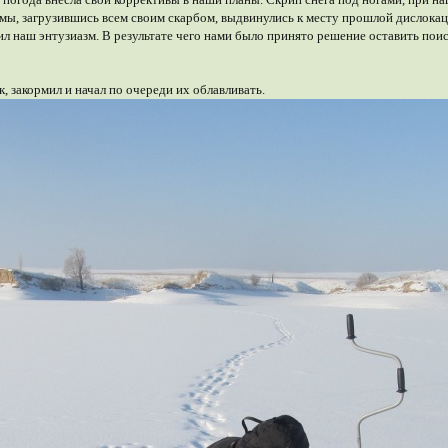
а мы, загрузившись всем своим скарбом, выдвинулись к месту прошлой дислок
ил наш энтузиазм. В результате чего нами было принято решение оставить пои
к, закормил и начал по очереди их облавливать.