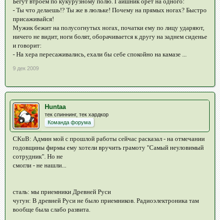
Бегут втроем по кукурузному полю. Гаишник орет на одного:
- Ты что делаешь!? Ты же в люльке! Почему на прямых ногах? Быстро
присаживайся!
Мужик бежит на полусогнутых ногах, початки ему по лицу ударяют,
ничего не видит, ноги болят, оборачивается к другу на заднем сиденье
и говорит:
- На хера пересаживались, ехали бы себе спокойно на камазе ...
9 дек 2009
Huntaa
тек спиннинг, тек хардкор
Команда форума
CKuB: Админ мой с прошлой работы сейчас расказал - на отмечании
годовщины фирмы ему хотели вручить грамоту "Самый неуловимый
сотрудник". Но не
смогли - не нашли...
сталь: мы приемники Древней Руси
чугун: В древней Руси не было приемников. Радиоэлектроника там
вообще была слабо развита.