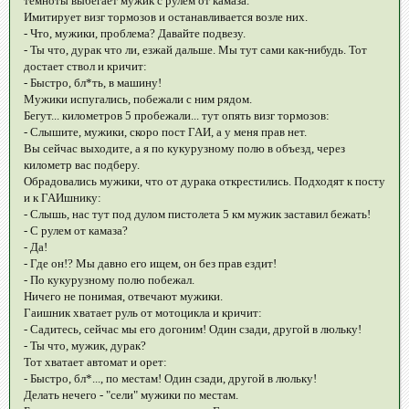
темноты выбегает мужик с рулем от камаза.
Имитирует визг тормозов и останавливается возле них.
- Что, мужики, проблема? Давайте подвезу.
- Ты что, дурак что ли, езжай дальше. Мы тут сами как-нибудь. Тот
достает ствол и кричит:
- Быстро, бл*ть, в машину!
Мужики испугались, побежали с ним рядом.
Бегут... километров 5 пробежали... тут опять визг тормозов:
- Слышите, мужики, скоро пост ГАИ, а у меня прав нет.
Вы сейчас выходите, а я по кукурузному полю в объезд, через
километр вас подберу.
Обрадовались мужики, что от дурака открестились. Подходят к посту
и к ГАИшнику:
- Слышь, нас тут под дулом пистолета 5 км мужик заставил бежать!
- С рулем от камаза?
- Да!
- Где он!? Мы давно его ищем, он без прав ездит!
- По кукурузному полю побежал.
Ничего не понимая, отвечают мужики.
Гаишник хватает руль от мотоцикла и кричит:
- Садитесь, сейчас мы его догоним! Один сзади, другой в люльку!
- Ты что, мужик, дурак?
Тот хватает автомат и орет:
- Быстро, бл*..., по местам! Один сзади, другой в люльку!
Делать нечего - "сели" мужики по местам.