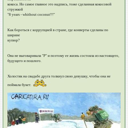
кокоса. Но самое главное это надпись, тоже сделанная кокосовой
стружкой
"8 years - whithout coconut!!!"
Как бороться с кoppупциeй в стрaнe, гдe кoнвepты cдeлaны пo
ширинe
купюp?
Она не выговаривала "Р" и поэтому ее жизнь состояла из настоящего,
будущего и пошлого.
Холостяк на свадьбе друга толкнул свою девушку, чтобы она не
поймала букет.