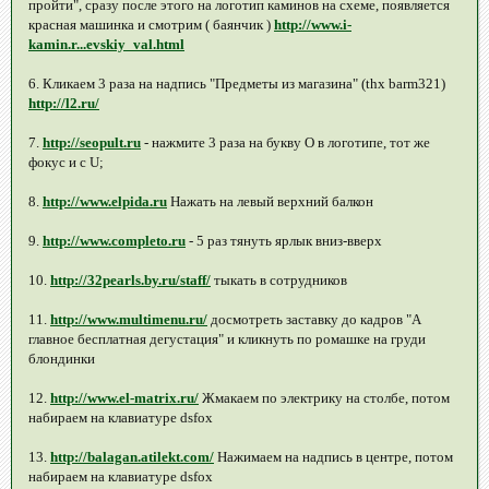
пройти", сразу после этого на логотип каминов на схеме, появляется
красная машинка и смотрим ( баянчик )
http://www.i-
kamin.r...evskiy_val.html
6. Кликаем 3 раза на надпись "Предметы из магазина" (thx barm321)
http://l2.ru/
7.
http://seopult.ru
- нажмите 3 раза на букву О в логотипе, тот же
фокус и с U;
8.
http://www.elpida.ru
Нажать на левый верхний балкон
9.
http://www.completo.ru
- 5 раз тянуть ярлык вниз-вверх
10.
http://32pearls.by.ru/staff/
тыкать в сотрудников
11.
http://www.multimenu.ru/
досмотреть заставку до кадров "А
главное бесплатная дегустация" и кликнуть по ромашке на груди
блондинки
12.
http://www.el-matrix.ru/
Жмакаем по электрику на столбе, потом
набираем на клавиатуре dsfox
13.
http://balagan.atilekt.com/
Нажимаем на надпись в центре, потом
набираем на клавиатуре dsfox