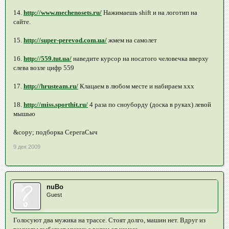
14.
http://www.mechenosets.ru/
Нажимаешь shift и на логотип на
сайте.
15.
http://super-perevod.com.ua/
жмем на самолет
16.
http://559.tut.ua/
наведите курсор на носатого человечка вверху
слева возле цифр 559
17.
http://hrusteam.ru/
Клацаем в любом месте и набираем ххх
18.
http://miss.sporthit.ru/
4 раза по сноуборду (доска в руках) левой
мышью
&copy; подборка СерегаСыч
9 дек 2009
nuBo
Guest
Голосуют два мужика на трассе. Стоят долго, машин нет. Вдруг из