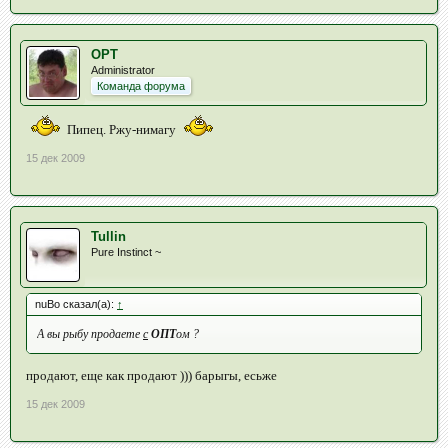
OPT
Administrator
Команда форума
Пипец. Ржу-нимагу
15 дек 2009
Tullin
Pure Instinct ~
nuBo сказал(а):
↑
А вы рыбу продаете
c
ОПТ
ом ?
продают, еще как продают ))) барыгы, есьже
15 дек 2009