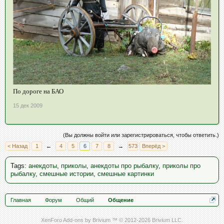
По дороге на БАО
15 дек 2009
(Вы должны войти или зарегистрироваться, чтобы ответить.)
< Назад
1
←
4
5
6
7
8
→
573
Вперёд >
Tags
:
анекдоты
,
приколы
,
анекдоты про рыбалку
,
приколы про
рыбалку
,
смешные истории
,
смешные картинки
Главная
Форум
Общий
Общение
XenForo Add-ons by Brivium ™ © 2012-2026 Brivium LLC.