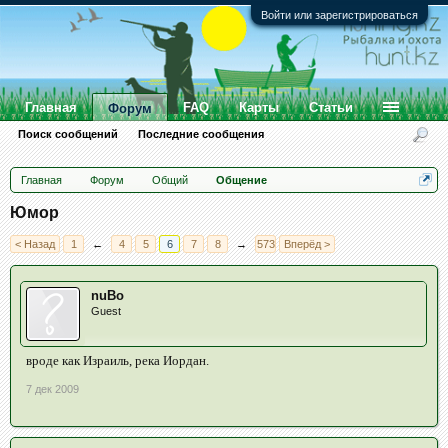
Войти или зарегистрироваться
Главная
FAQ
Карты
Статьи
Форум
Поиск сообщений
Последние сообщения
Главная
Форум
Общий
Общение
Юмор
< Назад
1
←
4
5
6
7
8
→
573
Вперёд >
nuBo
Guest
вроде как Израиль, река Иордан.
7 дек 2009