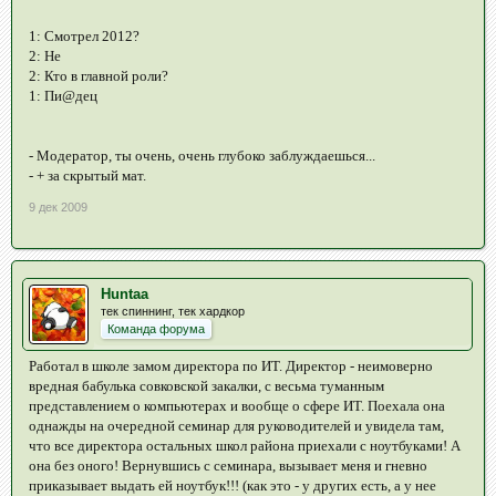
1: Смотрел 2012?
2: Не
2: Кто в главной роли?
1: Пи@дец
- Модератор, ты очень, очень глубоко заблуждаешься...
- + за скрытый мат.
9 дек 2009
Huntaa
тек спиннинг, тек хардкор
Команда форума
Работал в школе замом директора по ИТ. Директор - неимоверно
вредная бабулька совковской закалки, с весьма туманным
представлением о компьютерах и вообще о сфере ИТ. Поехала она
однажды на очередной семинар для руководителей и увидела там,
что все директора остальных школ района приехали с ноутбуками! А
она без оного! Вернувшись с семинара, вызывает меня и гневно
приказывает выдать ей ноутбук!!! (как это - у других есть, а у нее