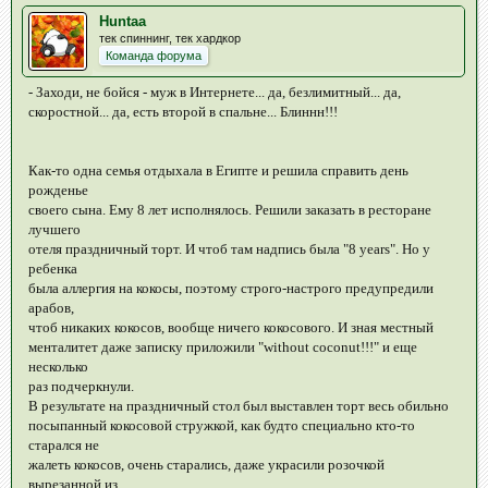
Huntaa
тек спиннинг, тек хардкор
Команда форума
- Заходи, не бойся - муж в Интернете... да, безлимитный... да,
скоростной... да, есть второй в спальне... Блиннн!!!
Как-то одна семья отдыхала в Египте и решила справить день
рожденье
своего сына. Ему 8 лет исполнялось. Решили заказать в ресторане
лучшего
отеля праздничный торт. И чтоб там надпись была "8 years". Но у
ребенка
была аллергия на кокосы, поэтому строго-настрого предупредили
арабов,
чтоб никаких кокосов, вообще ничего кокосового. И зная местный
менталитет даже записку приложили "without coconut!!!" и еще
несколько
раз подчеркнули.
В результате на праздничный стол был выставлен торт весь обильно
посыпанный кокосовой стружкой, как будто специально кто-то
старался не
жалеть кокосов, очень старались, даже украсили розочкой
вырезанной из