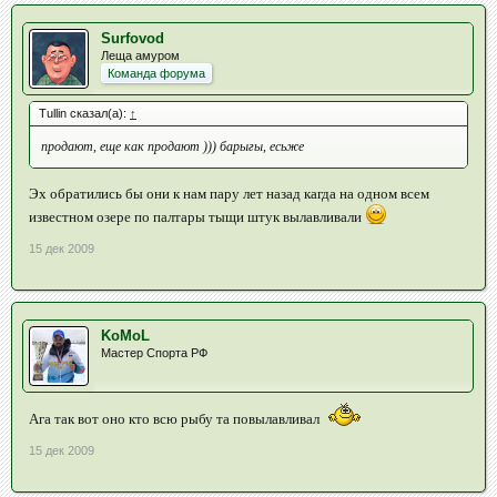
Surfovod
Леща амуром
Команда форума
Tullin сказал(а):
↑
продают, еще как продают ))) барыгы, есьже
Эх обратились бы они к нам пару лет назад кагда на одном всем
известном озере по палтары тыщи штук вылавливали
15 дек 2009
KoMoL
Мастер Спорта РФ
Ага так вот оно кто всю рыбу та повылавливал
15 дек 2009