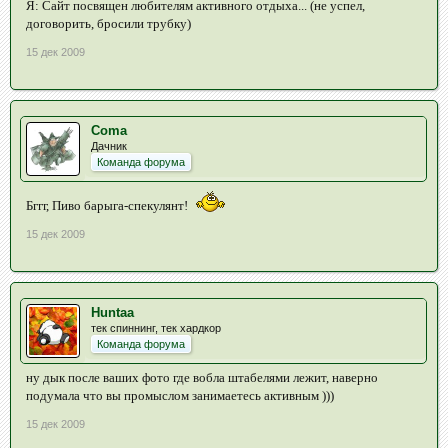
Я: Сайт посвящен любителям активного отдыха... (не успел,
договорить, бросили трубку)
15 дек 2009
Coma
Дачник
Команда форума
Бггг, Пиво барыга-спекулянт!
15 дек 2009
Huntaa
тек спиннинг, тек хардкор
Команда форума
ну дык после ваших фото где вобла штабелями лежит, наверно
подумала что вы промыслом занимаетесь активным )))
15 дек 2009