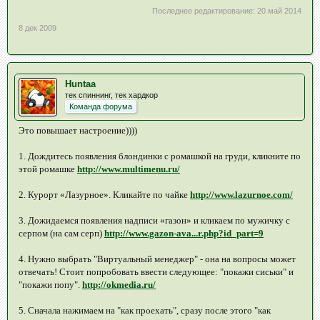
Последнее редактирование:
20 май 2014
8 дек 2009
Huntaa
тек спиннинг, тек хардкор
Команда форума
Это повышает настроение))))
1. Дождитесь появления блондинки с ромашкой на груди, кликните по
этой ромашке
http://www.multimenu.ru/
2. Курорт «Лазурное». Кликайте по чайке
http://www.lazurnoe.com/
3. Дожидаемся появления надписи «газон» и кликаем по мужичку с
серпом (на сам серп)
http://www.gazon-ava...r.php?id_part=9
4. Нужно выбрать "Виртуальный менеджер" - она на вопросы может
отвечать! Стоит попробовать ввести следующее: "покажи сиськи" и
"покажи попу".
http://okmedia.ru/
5. Сначала нажимаем на "как проехать", сразу после этого "как