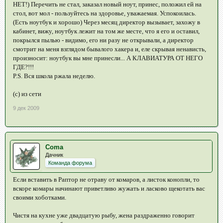
НЕТ!) Перечить не стал, заказал новый ноут, принес, положил ей на
стол, вот мол - пользуйтесь на здоровье, уважаемая. Успокоилась.
(Есть ноутбук и хорошо) Через месяц директор вызывает, захожу в
кабинет, вижу, ноутбук лежит на том же месте, что я его и оставил,
покрылся пылью - видимо, его ни разу не открывали, а директор
смотрит на меня взглядом бывалого хакера и, еле скрывая ненависть,
произносит: ноутбук вы мне принесли... А КЛАВИАТУРА ОТ НЕГО
ГДЕ?!!!
P.S. Вся школа ржала неделю.
(с) из сети
9 дек 2009
Coma
Дачник
Команда форума
Если вставить в Раптор не отраву от комаров, а листок конопли, то
вскоре комары начинают приветливо жужать и ласково щекотать вас
своими хоботками.
Чистя на кухне уже двадцатую рыбу, жена раздраженно говорит