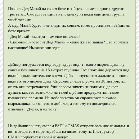
Плывет Дед Мазай на своем боте и зайцев спасает, одного, другого,
третьего... Смотрят зайцы, а неподалеку из воды еще целая группа
ушей торчит.
А Дед Мазай будто и не видит их совсем, мимо проплывает. Зайцы на
боте кричат:
- Дед Мазай - смотри - там еще остались!
- Спокойно, - говорит Дед Мазай, - какие же это зайцы? Это кролики
настоящие! Ныряют они здесь!
Дайвер погружается под воду, вдруг видит голого ныряльщика, ну
совсем без ничего на 15 метрах глубины. Тот спокойно держится под
водой продолжительное время. Дайвер опускается дальше и... опять
видит этого ныряльщика. Опускается еще глубже, на 30 метров, и...
опять они встречаются. Уже совсем ничего не понимая, дайвер
думает, как это возможно на такой глубине продержаться такое
количество времени. Из любопытства он спрашивает знаками
ныряльщика, как он этого добился, а тот ему из последних сил
отвечает: "Дурак, я же тону".
На дайвинг с инстукторам PADI и CMAS отправилось две команды. и
вот в открытом море корабель начинает тонуть. Инструктор
CMAS подбегает к своей команде: