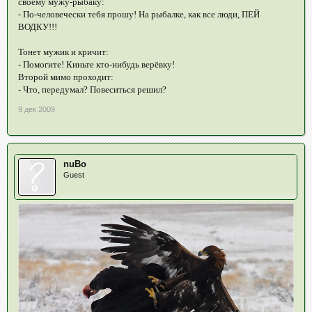
своему мужу-рыбаку:
- По-человечески тебя прошу! На рыбалке, как все люди, ПЕЙ
ВОДКУ!!!
Тонет мужик и кричит:
- Помогите! Киньте кто-нибудь верёвку!
Второй мимо проходит:
- Что, передумал? Повеситься решил?
9 дек 2009
nuBo
Guest