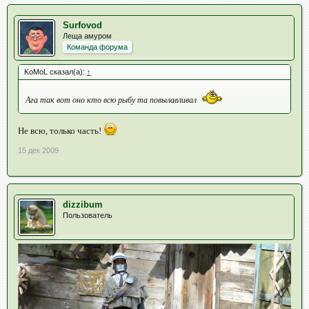
Surfovod
Леща амуром
Команда форума
KoMoL сказал(а):
↑
Ага так вот оно кто всю рыбу та повылавливал
Не всю, только часть!
15 дек 2009
dizzibum
Пользователь