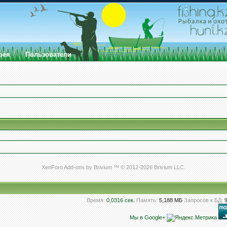
рея
Пользователи
XenForo Add-ons by Brivium ™ © 2012-2026 Brivium LLC.
Время:
0,0316 сек.
Память:
5,188 МБ
Запросов к БД:
Мы в Google+