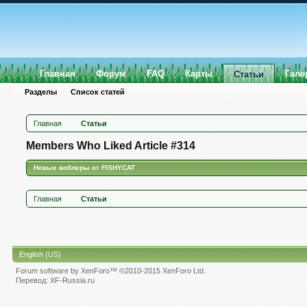
Главная
Форум
FAQ
Карты
Гале
Статьи
Разделы
Список статей
Главная
Статьи
Members Who Liked Article #314
Новые воблеры от FISHYCAT
Главная
Статьи
English (US)
Forum software by XenForo™
©2010-2015 XenForo Ltd.
Перевод:
XF-Russia.ru