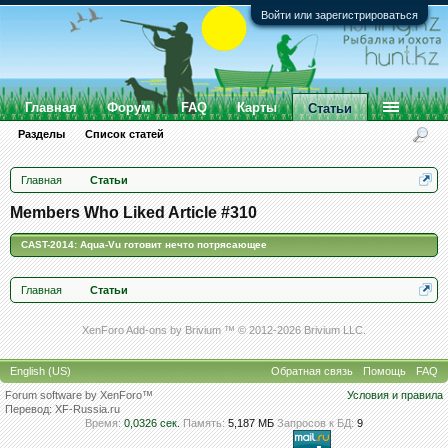
Войти или зарегистрироваться
Главная
Форум
FAQ
Карты
Статьи
Разделы
Список статей
Главная
Статьи
Members Who Liked Article #310
CAST-2014: Aqua-Vu готовит нечто потрясающее
Главная
Статьи
XenForo Add-ons by Brivium ™ © 2012-2026 Brivium LLC.
English (US)
Обратная связь
Помощь
FAQ
Forum software by XenForo™
Условия и правила
Перевод:
XF-Russia.ru
Время:
0,0326 сек.
Память:
5,187 МБ
Запросов к БД:
9