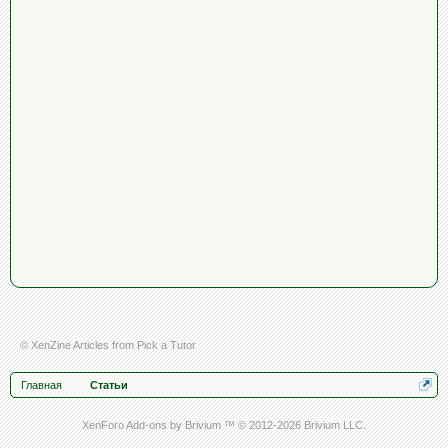
© XenZine
Articles
from
Pick a Tutor
Главная
Статьи
XenForo Add-ons by Brivium ™ © 2012-2026 Brivium LLC.