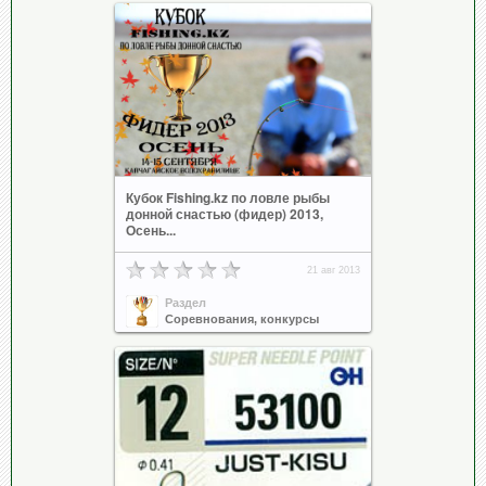
Кубок Fishing.kz по ловле рыбы
донной снастью (фидер) 2013,
Осень...
21 авг 2013
Раздел
Соревнования, конкурсы