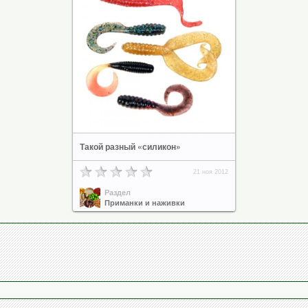
Такой разный «силикон»
21 ноя 2012
Раздел
Приманки и наживки