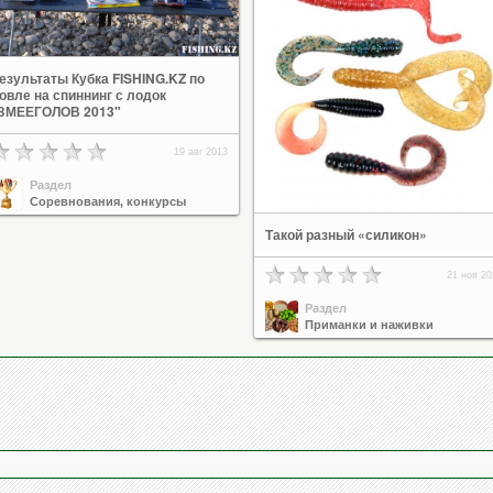
езультаты Кубка FISHING.KZ по
овле на спиннинг с лодок
ЗМЕЕГОЛОВ 2013"
19 авг 2013
Раздел
Соревнования, конкурсы
Такой разный «силикон»
21 ноя 20
Раздел
Приманки и наживки