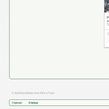
Р
л
"
© XenZine
Articles
from
Pick a Tutor
Главная
Статьи