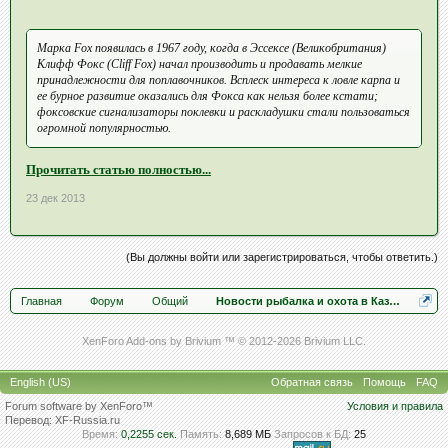
Марка Fox появилась в 1967 году, когда в Эссексе (Великобритания)
Клифф Фокс (Cliff Fox) начал производить и продавать мелкие
принадлежности для поплавочников. Всплеск интереса к ловле карпа и
ее бурное развитие оказались для Фокса как нельзя более кстати;
фоксовские сигнализаторы поклевки и раскладушки стали пользоваться
огромной популярностью.
Прочитать статью полностью...
23 дек 2013
(Вы должны войти или зарегистрироваться, чтобы ответить.)
Главная
Форум
Общий
Новости рыбалка и охота в Казахстане
XenForo Add-ons by Brivium ™ © 2012-2026 Brivium LLC.
English (US)
Обратная связь
Помощь
FAQ
Forum software by XenForo™
Условия и правила
Перевод:
XF-Russia.ru
Время:
0,2255 сек.
Память:
8,689 МБ
Запросов к БД:
25