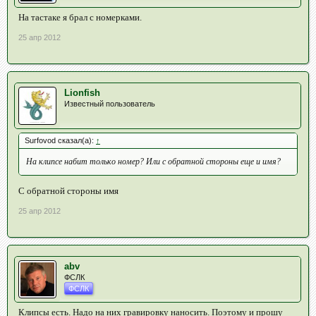
На тастаке я брал с номерками.
25 апр 2012
Lionfish
Известный пользователь
Surfovod сказал(а):
↑
На клипсе набит только номер? Или с обратной стороны еще и имя?
С обратной стороны имя
25 апр 2012
abv
ФСЛК
ФСЛК
Клипсы есть. Надо на них гравировку наносить. Поэтому и прошу