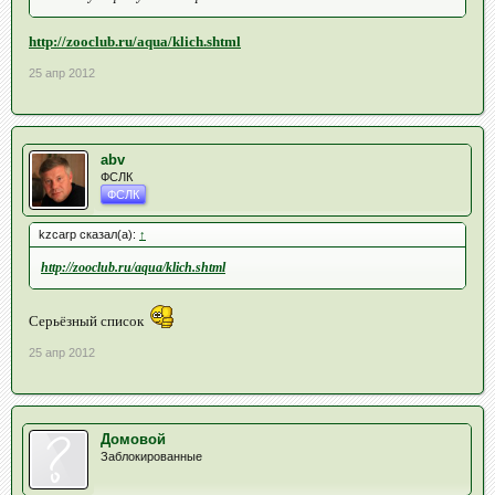
http://zooclub.ru/aqua/klich.shtml
25 апр 2012
abv
ФСЛК
ФСЛК
kzcarp сказал(а):
↑
http://zooclub.ru/aqua/klich.shtml
Серьёзный список
25 апр 2012
Домовой
Заблокированные