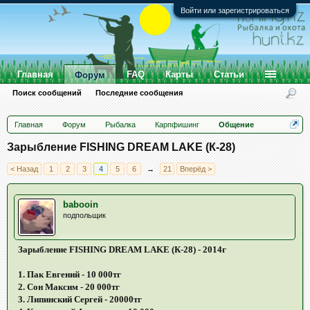
Войти или зарегистрироваться
Главная
FAQ
Карты
Статьи
Форум
Поиск сообщений
Последние сообщения
Главная
Форум
Рыбалка
Карпфишинг
Общение
Зарыбление FISHING DREAM LAKE (К-28)
< Назад
1
2
3
4
5
6
→
21
Вперёд >
babooin
подпольщик
Зарыбление FISHING DREAM LAKE (К-28) - 2014г
1. Пак Евгений - 10 000тг
2. Сон Максим - 20 000тг
3. Липинский Сергей - 20000тг