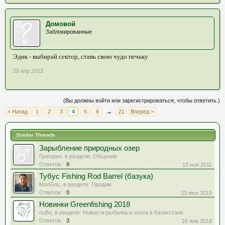
Домовой
Заблокированные
Эдик - выбирай сектор, ставь свою чудо печьку
25 апр 2012
(Вы должны войти или зарегистрироваться, чтобы ответить.)
< Назад
1
2
3
4
5
6
→
21
Вперёд >
Similar Threads
Зарыбление природных озер
Григорич
, в разделе:
Общение
Ответов:
9
10 ноя 2011
Тубус Fishing Rod Barrel (базука)
MonGoL
, в разделе:
Продам
Ответов:
0
23 июл 2019
Новинки Greenfishing 2018
nuBo
, в разделе:
Новости рыбалка и охота в Казахстане
Ответов:
3
16 янв 2018