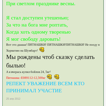
При светлом празднике весны.
Я стал доступен утешенью;
За что на бога мне роптать,
Когда хоть одному творенью
Я мог свободу даровать!
Вот это дааааа! ПЯТНАШКИ! ПЯТНАШКИ!ПЯТНАШКИ! Не поеду в
Хорватию на Шумбарт!
Мы рождены чтоб сказку сделать
былью!
А я вчерась купил бойлов 24, 5кг!
Пятнашка -Е089112-12,500кг
РЕПЕКТ УВАЖЕНИЕ ВСЕМ КТО
ПРИНИМАЛ УЧАСТИЕ
25 апр 2012