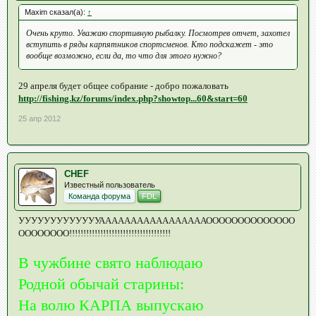
Maxim сказал(а):
↑
Очень круто. Уважаю спортивную рыбалку. Посмотрев отчет, захотел
вступить в ряды карпятников спортсменов. Кто подскажет - это
вообще возможно, если да, то что для этого нужно?
29 апреля будет общее собрание - добро пожаловать
http://fishing.kz/forums/index.php?showtop...60&start=60
25 апр 2012
CHEF
Известный пользователь
Команда форума
FDL
УУУУУУУУУУУУУАААААААААААААААААОООООООООООООО
ОООООООО!!!!!!!!!!!!!!!!!!!!!!!!!!!!!!!!!!!!
В чужбине свято наблюдаю
Родной обычай старины:
На волю КАРПА выпускаю