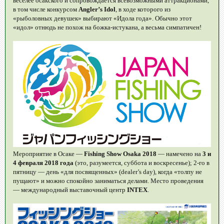
веселее осакского и сопровождается всевозможными аттракционами,
в том числе конкурсом
Angler’s Idol
, в ходе которого из
«рыболовных девушек» выбирают «Идола года». Обычно этот
«идол» отнюдь не похож на божка-истукана, а весьма симпатичен!
Мероприятие в Осаке —
Fishing Show Osaka 2018
— намечено на
3 и
4 февраля 2018 года
(это, разумеется, суббота и воскресенье); 2-го в
пятницу — день «для посвященных» (dealer’s day), когда «толпу не
пущают» и можно спокойно заниматься делами. Место проведения
— международный выставочный центр
INTEX
.