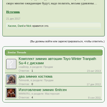
скоро многие ожидающие будут, надо полагать, весьма удивлены…
Источник
21 дек 2017
Хасеке
,
Danil
и
Nick
нравится это.
(Вы должны войти или зарегистрироваться, чтобы ответить.)
Similar Threads
Комплект зимних автошин Toyo Winter Tranpath
Su-4 с дисками
снайпер
, в разделе:
Продам
Ответов:
1
23 окт 2013
два зимних костюма
Tehnonik
, в разделе:
Продам
Ответов:
0
17 дек 2012
Изготовление зимних блёсен
WWW.RU
, в разделе:
Мастерская
Ответов:
4
8 сен 2011