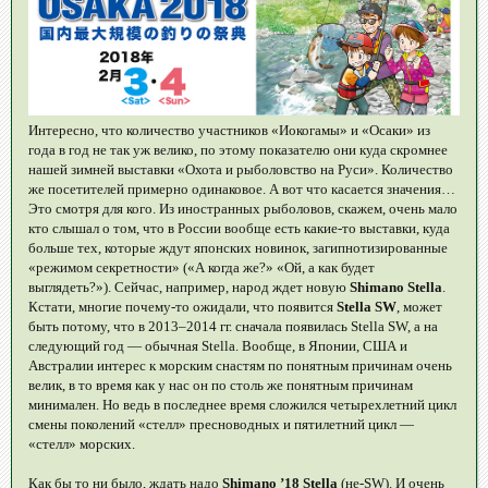
Интересно, что количество участников «Иокогамы» и «Осаки» из
года в год не так уж велико, по этому показателю они куда скромнее
нашей зимней выставки «Охота и рыболовство на Руси». Количество
же посетителей примерно одинаковое. А вот что касается значения…
Это смотря для кого. Из иностранных рыболовов, скажем, очень мало
кто слышал о том, что в России вообще есть какие-то выставки, куда
больше тех, которые ждут японских новинок, загипнотизированные
«режимом секретности» («А когда же?» «Ой, а как будет
выглядеть?»). Сейчас, например, народ ждет новую
Shimano Stella
.
Кстати, многие почему-то ожидали, что появится
Stella SW
, может
быть потому, что в 2013–2014 гг. сначала появилась Stella SW, а на
следующий год — обычная Stella. Вообще, в Японии, США и
Австралии интерес к морским снастям по понятным причинам очень
велик, в то время как у нас он по столь же понятным причинам
минимален. Но ведь в последнее время сложился четырехлетний цикл
смены поколений «стелл» пресноводных и пятилетний цикл —
«стелл» морских.
Как бы то ни было, ждать надо
Shimano ’18 Stella
(не-SW). И очень