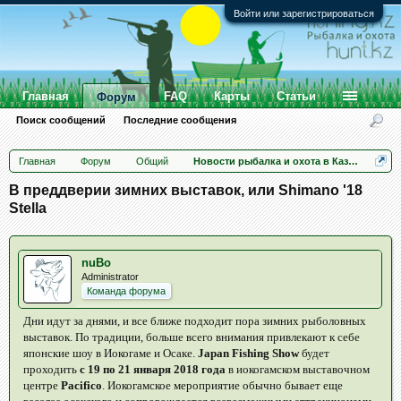
Войти или зарегистрироваться
Главная
FAQ
Карты
Статьи
Форум
Поиск сообщений
Последние сообщения
Главная
Форум
Общий
Новости рыбалка и охота в Казахстане
В преддверии зимних выставок, или Shimano '18
Stella
nuBo
Administrator
Команда форума
Дни идут за днями, и все ближе подходит пора зимних рыболовных
выставок. По традиции, больше всего внимания привлекают к себе
японские шоу в Иокогаме и Осаке.
Japan Fishing Show
будет
проходить
с 19 по 21 января 2018 года
в иокогамском выставочном
центре
Pacifico
. Иокогамское мероприятие обычно бывает еще