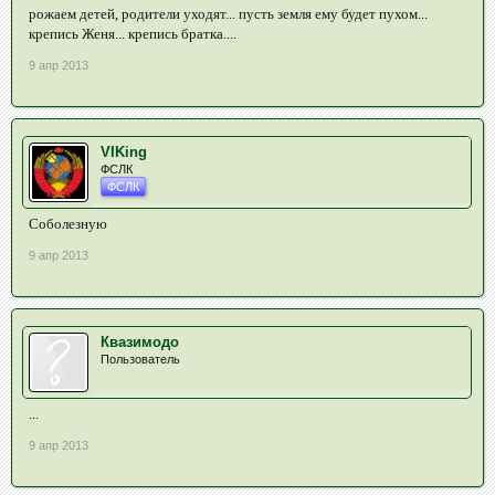
рожаем детей, родители уходят... пусть земля ему будет пухом...
крепись Женя... крепись братка....
9 апр 2013
VIKing
ФСЛК
ФСЛК
Соболезную
9 апр 2013
Квазимодо
Пользователь
...
9 апр 2013