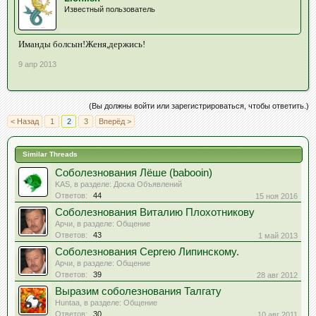
Известный пользователь
Иманды болсын!Женя,держись!
9 апр 2013
(Вы должны войти или зарегистрироваться, чтобы ответить.)
< Назад
1
2
3
Вперёд >
Similar Threads
Соболезнования Лёше (babooin)
KAS
, в разделе:
Доска Объявлений
Ответов:
44
15 ноя 2016
Соболезнования Виталию Плохотникову
Арчи
, в разделе:
Общение
Ответов:
43
1 май 2013
Соболезнования Сергею Липинскому.
Арчи
, в разделе:
Общение
Ответов:
39
28 авг 2012
Выразим соболезнования Талгату
Huntaa
, в разделе:
Общение
Ответов:
30
10 авг 2011