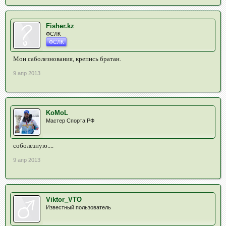
Fisher.kz
ФСЛК
ФСЛК
Мои саболезнования, крепись братан.
9 апр 2013
KoMoL
Мастер Спорта РФ
соболезную....
9 апр 2013
Viktor_VTO
Известный пользователь