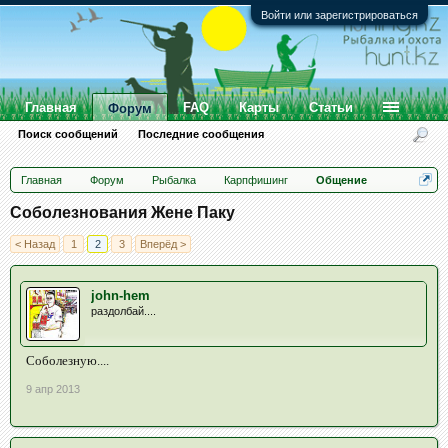
Войти или зарегистрироваться
Главная
FAQ
Карты
Статьи
Форум
Поиск сообщений
Последние сообщения
Главная
Форум
Рыбалка
Карпфишинг
Общение
Соболезнования Жене Паку
< Назад
1
2
3
Вперёд >
john-hem
раздолбай....
Соболезную....
9 апр 2013