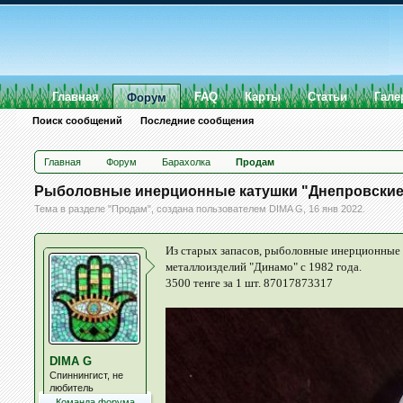
Главная
FAQ
Карты
Статьи
Гале
Форум
Поиск сообщений
Последние сообщения
Главная
Форум
Барахолка
Продам
Рыболовные инерционные катушки "Днепровские
Тема в разделе "
Продам
", создана пользователем
DIMA G
,
16 янв 2022
.
Из старых запасов, рыболовные инерционные 
металлоизделий "Динамо" с 1982 года.
3500 тенге за 1 шт. 87017873317
DIMA G
Спиннингист, не
любитель
Команда форума