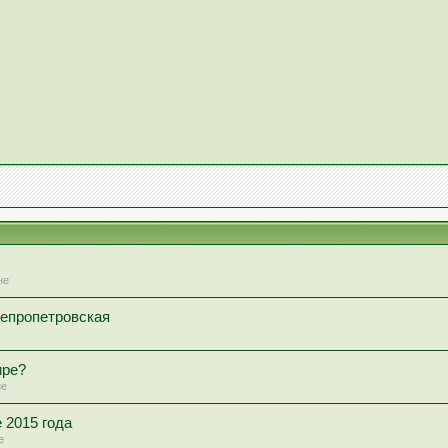
не
епропетровская
ире?
не
 2015 года
е