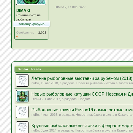
DIMA G
,
17 янв 2022
DIMA G
Спиннингист, не
любитель
Команда форума
Сообщения:
2.092
Similar Threads
Летние рыболовные выставки за рубежом (2018)
nuBo
,
15 авг 2018
, в разделе:
Новости рыбалка и охота в Казахста
Новые рыболовные катушки СССР Невская и Дн
DIMA G
,
1 авг 2017
, в разделе:
Продам
Рыболовные крючки Fusion19 самые острые в м
nuBo
,
4 июл 2016
, в разделе:
Новости рыбалка и охота в Казахста
Крупные рыболовные выставки в феврале-марте
nuBo
,
8 дек 2014
, в разделе:
Новости рыбалка и охота в Казахстан