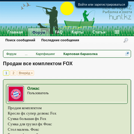
Войти или зарегистрироваться
Главная
FAQ
Карты
Статьи
Форум
Поиск сообщений
Последние сообщения
Форум
...
Карпфишинг
Карповая барахолка
Продам все комплектом FOX
1
2
Вперёд >
Олжас
Пользователь
Продам комплектом
Кресло фх супер делюкс Fox
Сумка большая фх Fox
Сумка для грузил фх Фокс
Стол малень. Фокс