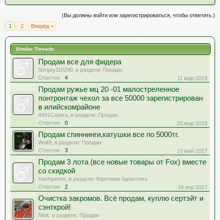
(Вы должны войти или зарегистрироваться, чтобы ответить.)
1
2
Вперёд >
Similar Threads
Продам все для фидера
Sergey110290
, в разделе:
Продам
Ответов:
4
11 мар 2019
Продам ружье мц 20 -01 малостреленное
понтронтаж чехол за все 50000 зарегистрирован
в илийскомрайоне
4891Серега
, в разделе:
Продам
Ответов:
0
20 мар 2018
Продам спиннинги,катушки все по 5000тг.
Wolf8
, в разделе:
Продам
Ответов:
3
19 май 2017
Продам 3 лота (все новые товары от Fox) вместе
со скидкой
Kashgarets
, в разделе:
Карповая барахолка
Ответов:
2
16 апр 2017
Очистка закромов. Всё продам, куплю сертэйт и
сэнткрой!
Nick
, в разделе:
Продам