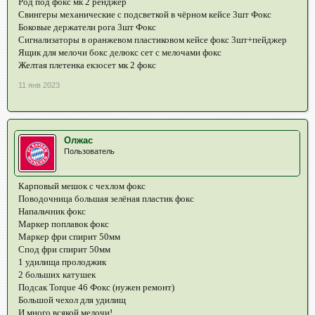
Род под фокс мк 2 ренджер
Свингеры механические с подсветкой в чёрном кейсе 3шт Фокс
Боковые держатели рога 3шт Фокс
Сигнализаторы в оранжевом пластиковом кейсе фокс 3шт+пейджер
Ящик для мелочи бокс делюкс сет с мелочами фокс
Желтая плетенка екзосет мк 2 фокс
11 янв 2023
Олжас
Пользователь
Карповый мешок с чехлом фокс
Поводочница большая зелёная пластик фокс
Напальчник фокс
Маркер поплавок фокс
Маркер фри спирит 50мм
Спод фри спирит 50мм
1 удилища пролоджик
2 больших катушек
Подсак Torque 46 Фокс (нужен ремонт)
Большой чехол для удилищ
И много всякой мелочи!