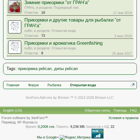
Зимние прикормки "от ГРАЧ'а"
ГРАЧъ
, в разделе:
Подледный лов
Ответов:
18
17 янв 2019
Прикормки и другие товары для рыбалки "от
ГРАЧ'а"
nuBo
, в разделе:
Открытая вода
Ответов:
73
3 июн 2016
Прикормки и ароматика Greenfishing
nuBo
, в разделе:
Открытая вода
Ответов:
8
25 фев 2017
Tags
:
прикормка pelican
,
дипы pelican
Главная
Форум
Рыбалка
Открытая вода
XenForo Add-ons by Brivium ™ © 2012-2026 Brivium LLC.
English (US)
Обратная связь
Помощь
FAQ
Forum software by XenForo™
Условия и правила
Перевод:
XF-Russia.ru
Время:
0,2008 сек.
Память:
9,236 МБ
Запросов к БД:
22
Мы в Google+