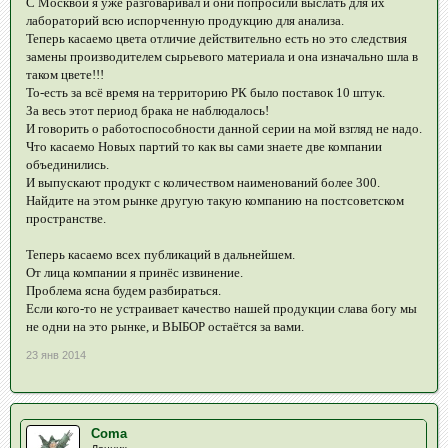
С Москвой я уже разговаривал и они попросили выслать для их
лабораторий всю испорченную продукцию для анализа.
Теперь касаемо цвета отличие действительно есть но это следствия
замены производителем сырьевого материала и она изначально шла в
таком цвете!!!
То-есть за всё время на территорию РК было поставок 10 штук.
За весь этот период брака не наблюдалось!
И говорить о работоспособности данной серии на мой взгляд не надо.
Что касаемо Новых партий то как вы сами знаете две компании
объединились.
И выпускают продукт с количеством наименований более 300.
Найдите на этом рынке другую такую компанию на постсоветском
пространстве.
Теперь касаемо всех публикаций в дальнейшем.
От лица компании я принёс извинение.
Проблема ясна будем разбираться.
Если кого-то не устраивает качество нашей продукции слава богу мы
не одни на это рынке, и ВЫБОР остаётся за вами.
23 янв 2014
Coma