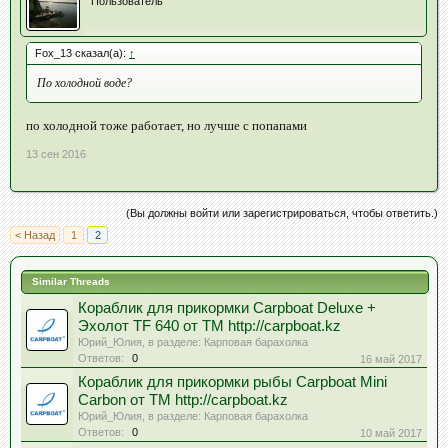
Пользователь
Fox_13 сказал(а):
↑
По холодной воде?
по холодной тоже работает, но лучше с попапами
13 сен 2016
(Вы должны войти или зарегистрироваться, чтобы ответить.)
< Назад
1
2
Similar Threads
Кораблик для прикормки Carpboat Deluxe +
Эхолот TF 640 от ТМ http://carpboat.kz
Юрий_Юлия
, в разделе:
Карповая барахолка
Ответов:
0
16 май 2017
Кораблик для прикормки рыбы Carpboat Mini
Carbon от ТМ http://carpboat.kz
Юрий_Юлия
, в разделе:
Карповая барахолка
Ответов:
0
10 май 2017