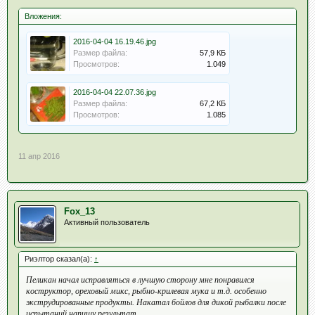
Вложения:
2016-04-04 16.19.46.jpg
Размер файла:
57,9 КБ
Просмотров:
1.049
2016-04-04 22.07.36.jpg
Размер файла:
67,2 КБ
Просмотров:
1.085
11 апр 2016
Fox_13
Активный пользователь
Риэлтор сказал(а):
↑
Пеликан начал исправляться в лучшую сторону мне понравился
коструктор, ореховый микс, рыбно-крилевая мука и т.д. особенно
экструдированные продукты. Накатал бойлов для дикой рыбалки после
испытаний напишу результат.