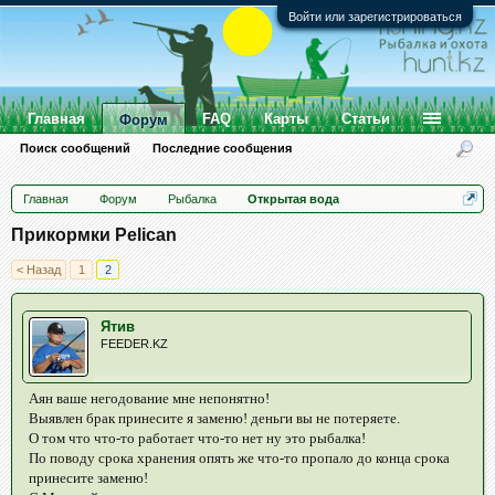
Войти или зарегистрироваться
Главная
FAQ
Карты
Статьи
Форум
Поиск сообщений
Последние сообщения
Главная
Форум
Рыбалка
Открытая вода
Прикормки Pelican
< Назад
1
2
Ятив
FEEDER.KZ
Аян ваше негодование мне непонятно!
Выявлен брак принесите я заменю! деньги вы не потеряете.
О том что что-то работает что-то нет ну это рыбалка!
По поводу срока хранения опять же что-то пропало до конца срока
принесите заменю!