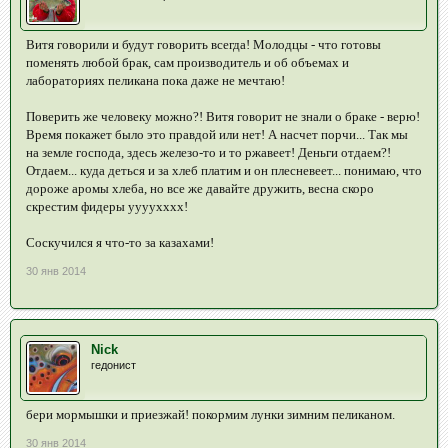
Витя говорили и будут говорить всегда! Молодцы - что готовы
поменять любой брак, сам производитель и об объемах и
лабораториях пеликана пока даже не мечтаю!
Поверить же человеку можно?! Витя говорит не знали о браке - верю!
Время покажет было это правдой или нет! А насчет порчи... Так мы
на земле господа, здесь железо-то и то ржавеет! Деньги отдаем?!
Отдаем... куда деться и за хлеб платим и он плесневеет... понимаю, что
дороже аромы хлеба, но все же давайте дружить, весна скоро
скрестим фидеры уууухххх!
Соскучился я что-то за казахами!
30 янв 2014
Nick
гедонист
бери мормышки и приезжай! покормим лунки зимним пеликаном.
30 янв 2014