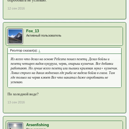
опробовать не успеваю.
12 сен 2016
Fox_13
Активный пользователь
Риэлтор сказал(а):
↑
Из всего что делал на основе Pelicana пошел пелетц. Делал бойлы и
пелетц четырех видов кукуруза, червь, опарыш кузнечик. Все добавки
работают. Но лучше всего пелетц или пылики крилевая мука+ кузнечик.
Ловил строго на диких водоемах где рыба не видела бойла в глаза. Там
где только на червя клюет Все что накатал даже опробовать не
успеваю.
По холодной воде?
13 сен 2016
Arsenfishing