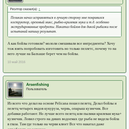
Риэлтор сказал(а):
↑
Пеликан начал исправляться в лучшую сторону мне понравился
коструктор, ореховый микс, рыбно-крилевая мука и т.д. особенно
экструдированные продукты. Накатал бойлов для дикой рыбалки после
испытаний напишу результат.
А как бойлы готовили? мололи смешивали все ингредиенты? Хочу
тож взять попробовать изготовить но только пеллетс, почему то на
него лучше на Балхаше берет чем на бойлы.
10 май 2016
Arsenfishing
Пользователь
Из всего что делал на основе Pelicana пошел пелетц. Делал бойлы и
пелетц четырех видов кукуруза, червь, опарыш кузнечик. Все
добавки работают. Но лучше всего пелетц или пылики крилевая мука+
кузнечик. Ловил строго на диких водоемах где рыба не видела бойла
в глаза. Там где только на червя клюет Все что накатал даже