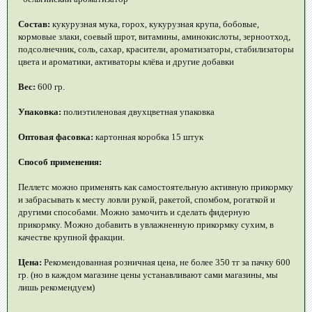
Состав:
кукурузная мука, горох, кукурузная крупа, бобовые,
кормовые злаки, соевый шрот, витамины, аминокислоты, зерноотход,
подсолнечник, соль, сахар, красители, ароматизаторы, стабилизаторы
цвета и ароматики, активаторы клёва и другие добавки
Вес:
600 гр.
Упаковка:
полиэтиленовая двухцветная упаковка
Оптовая фасовка:
картонная коробка 15 штук
Способ применения:
Пеллетс можно применять как самостоятельную активную прикормку
и забрасывать к месту ловли рукой, ракетой, спомбом, рогаткой и
другими способами. Можно замочить и сделать фидерную
прикормку. Можно добавить в увлажненную прикормку сухим, в
качестве крупной фракции.
Цена:
Рекомендованная розничная цена, не более 350 тг за пачку 600
гр. (но в каждом магазине цены устанавливают сами магазины, мы
лишь рекомендуем)