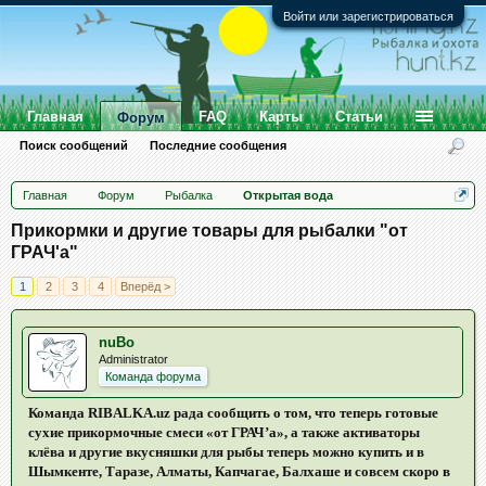
Войти или зарегистрироваться
Главная
FAQ
Карты
Статьи
Форум
Поиск сообщений
Последние сообщения
Главная
Форум
Рыбалка
Открытая вода
Прикормки и другие товары для рыбалки "от
ГРАЧ'а"
1
2
3
4
Вперёд >
nuBo
Administrator
Команда форума
Команда RIBALKA.uz рада сообщить о том, что теперь готовые
сухие прикормочные смеси «от ГРАЧ’а», а также активаторы
клёва и другие вкусняшки для рыбы теперь можно купить и в
Шымкенте, Таразе, Алматы, Капчагае, Балхаше и совсем скоро в