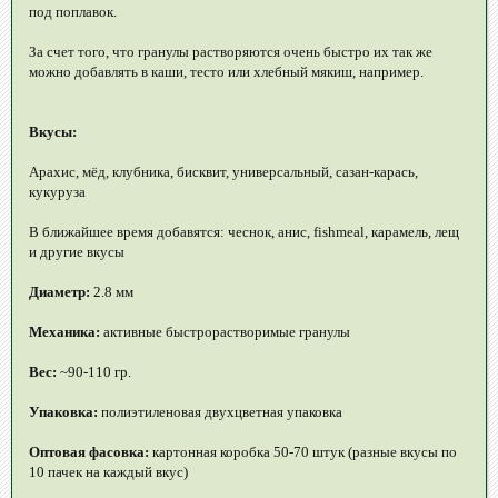
под поплавок.
За счет того, что гранулы растворяются очень быстро их так же
можно добавлять в каши, тесто или хлебный мякиш, например.
Вкусы:
Арахис, мёд, клубника, бисквит, универсальный, сазан-карась,
кукуруза
В ближайшее время добавятся: чеснок, анис, fishmeal, карамель, лещ
и другие вкусы
Диаметр:
2.8 мм
Механика:
активные быстрорастворимые гранулы
Вес:
~90-110 гр.
Упаковка:
полиэтиленовая двухцветная упаковка
Оптовая фасовка:
картонная коробка 50-70 штук (разные вкусы по
10 пачек на каждый вкус)