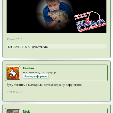
23 июл 2015
brif
,
Nick
и
ГРАЧъ
нравится это.
Huntaa
тек спиннинг, тек хардкор
Команда форума
Буду тестить в выходные, потом черкану пару строк
24 июл 2015
Nick