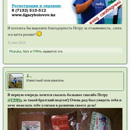
И хотелось бы выразить благодорность Петру за отзывчивость...сизга
эса катта рахмат!
31 июл 2015
Piraruka
,
Nick
и
ГРАЧъ
нравится это.
J...
Известный пользователь
В первую очередь хочется сказать большое спасибо Петру
@ГРАЧъ
за такой братский подгон!) Очень рад был увидеть тебя и
хочу пожелать тебе успехов в развитии своего дела!