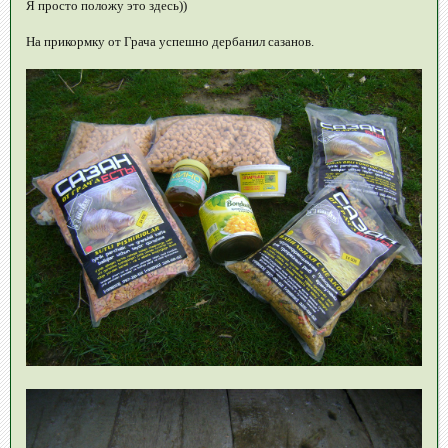
Я просто положу это здесь))
На прикормку от Грача успешно дербанил сазанов.