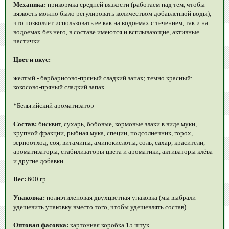
Механика:
прикормка средней вязкости (работаем над тем, чтобы
вязкость можно было регулировать количеством добавленной воды),
что позволяет использовать ее как на водоемах с течением, так и на
водоемах без него, в составе имеются и всплывающие, активные
частички
Цвет и вкус:
желтый - барбарисово-пряный сладкий запах; темно красный:
кокосово-пряный сладкий запах
*Бельгийский ароматизатор
Состав:
бисквит, сухарь, бобовые, кормовые злаки в виде муки,
крупной фракции, рыбная мука, специи, подсолнечник, горох,
зерноотход, соя, витамины, аминокислоты, соль, сахар, красители,
ароматизаторы, стабилизаторы цвета и ароматики, активаторы клёва
и другие добавки
Вес:
600 гр.
Упаковка:
полиэтиленовая двухцветная упаковка (мы выбрали
удешевить упаковку вместо того, чтобы удешевлять состав)
Оптовая фасовка:
картонная коробка 15 штук