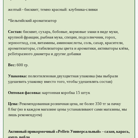
желтый - бисквит; темно красный: клубника-сливки
*Бельгийский ароматизатор
Состав:
бисквит, сухарь, бобовые, кормовые злаки в виде муки,
крупной фракции, рыбная мука, специи, подсолнечник, горох,
зерноотход, соя, витамины, аминокислоты, соль, сахар, красители,
ароматизаторы, стабилизаторы цвета и ароматики, активаторы клёва,
pelletsразного диаметра и другие добавки
Вес:
600 гр.
Упаковка:
полиэтиленовая двухцветная упаковка (мы выбрали
удешевить упаковку вместо того, чтобы удешевлять состав)
Оптовая фасовка:
картонная коробка 15 штук
Цена:
Рекомендованная розничная цена, не более 350 тг за пачку
0.6кг (но в каждом магазине цены устанавливают сами магазины, мы
лишь рекомендуем)
Активный прикормочный «Pellets Универсальный» - сазан, карась,
амур, вобла