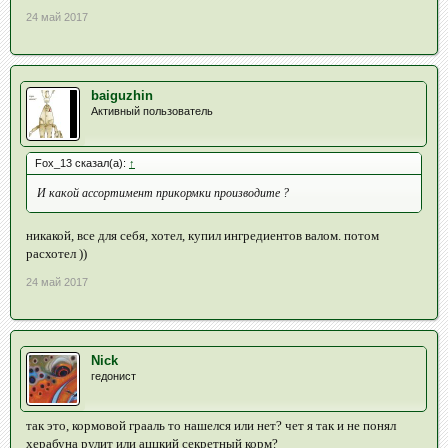
24 май 2017
baiguzhin
Активный пользователь
Fox_13 сказал(а):
↑
И какой ассортимент прикормки производите ?
никакой, все для себя, хотел, купил ингредиентов валом. потом
расхотел ))
24 май 2017
Nick
гедонист
так это, кормовой грааль то нашелся или нет? чет я так и не понял
херабуна рулит или аццкий секретный корм?