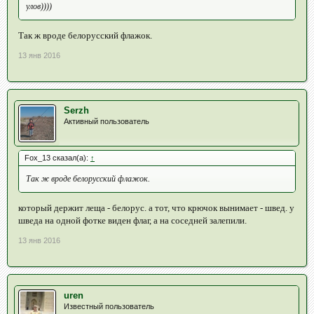
улов))))
Так ж вроде белорусский флажок.
13 янв 2016
Serzh
Активный пользователь
Fox_13 сказал(а):
↑
Так ж вроде белорусский флажок.
который держит леща - белорус. а тот, что крючок вынимает - швед. у
шведа на одной фотке виден флаг, а на соседней залепили.
13 янв 2016
uren
Известный пользователь