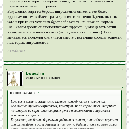
например некоторые из карпятников целые цеха с тестомесами и
паровыми котлами построили.
Безусловно, когда ты берешь ингредиенты оптом, а тем более
крупным оптом, выйдет в разы дешевле и ты точно будешь знать на
кого и при каких условиях будет работать та или иная прикормка.
Но... чтобы добиться экономического эффекта нужно делать сотни
килограммов и использовать их(что и делают карпятники). Если
меньше, вся экономия улетучится вместе с истекшим сроком годности
некоторых ингредиентов.
24 май 2017
baiguzhin
Активный пользователь
babooin сказал(а):
↑
Если есть время и желание, а главное потребность в приличном
количестве прикормки(насадки) почему бы не заморочиться. например
некоторые из карпятников целые цеха с тестомесами и паровыми
котлами построили.
Безусловно, когда ты берешь ингредиенты оптом, а тем более крупным
оптом, выйдет в разы дешевле и ты точно будешь знать на кого и при
каких условиях будет работать та или иная прикормка.