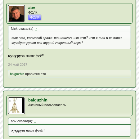
abv
ФСЛК
ФСЛК
Nick сказал(а):
↑
так это, кормовой грааль то нашелся или нет? чет я так и не понял
херабуна рулит или аццкий секретный корм?
кукуруза
наше фсё!!!
24 май 2017
baiguzhin
нравится это.
baiguzhin
Активный пользователь
abv сказал(а):
↑
кукуруза
наше фсё!!!