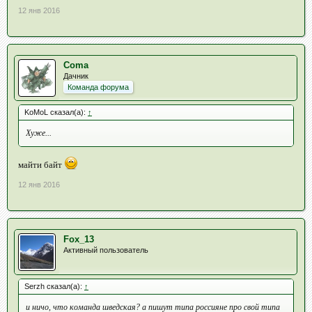
12 янв 2016
Coma
Дачник
Команда форума
KoMoL сказал(а):
↑
Хуже...
майти байт
12 янв 2016
Fox_13
Активный пользователь
Serzh сказал(а):
↑
и ничо, что команда шведская? а пишут типа россияне про свой типа