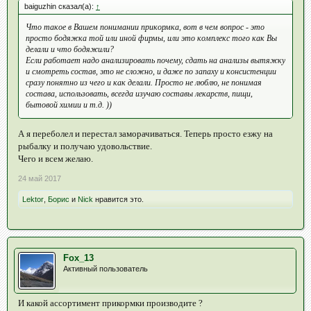
baiguzhin сказал(а):
↑
Что такое в Вашем понимании прикормка, вот в чем вопрос - это
просто бодяжка той или иной фирмы, или это комплекс того как Вы
делали и что бодяжили?
Если работает надо анализировать почему, сдать на анализы вытяжку
и смотреть состав, это не сложно, и даже по запаху и консистенции
сразу понятно из чего и как делали. Просто не люблю, не понимая
состава, использовать, всегда изучаю составы лекарств, пищи,
бытовой химии и т.д. ))
А я переболел и перестал заморачиваться. Теперь просто езжу на
рыбалку и получаю удовольствие.
Чего и всем желаю.
24 май 2017
Lektor
,
Борис
и
Nick
нравится это.
Fox_13
Активный пользователь
И какой ассортимент прикормки производите ?