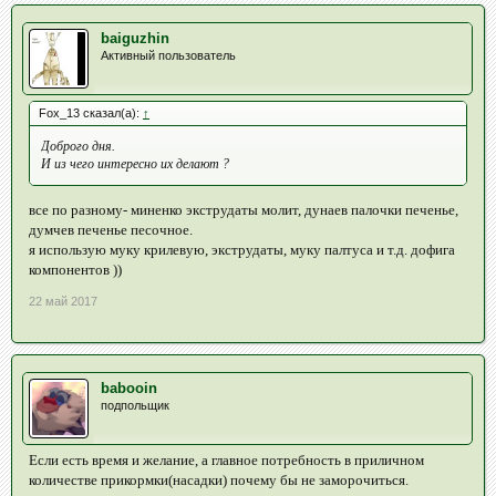
baiguzhin
Активный пользователь
Fox_13 сказал(а):
↑
Доброго дня.
И из чего интересно их делают ?
все по разному- миненко экструдаты молит, дунаев палочки печенье,
думчев печенье песочное.
я использую муку крилевую, экструдаты, муку палтуса и т.д. дофига
компонентов ))
22 май 2017
babooin
подпольщик
Если есть время и желание, а главное потребность в приличном
количестве прикормки(насадки) почему бы не заморочиться.