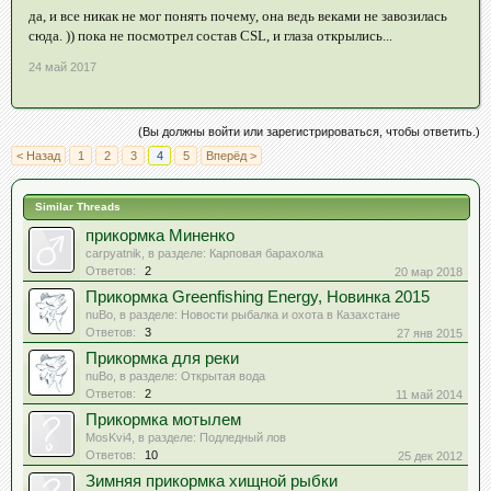
да, и все никак не мог понять почему, она ведь веками не завозилась
сюда. )) пока не посмотрел состав CSL, и глаза открылись...
24 май 2017
(Вы должны войти или зарегистрироваться, чтобы ответить.)
< Назад
1
2
3
4
5
Вперёд >
Similar Threads
прикормка Миненко
carpyatnik
, в разделе:
Карповая барахолка
Ответов:
2
20 мар 2018
Прикормка Greenfishing Energy, Новинка 2015
nuBo
, в разделе:
Новости рыбалка и охота в Казахстане
Ответов:
3
27 янв 2015
Прикормка для реки
nuBo
, в разделе:
Открытая вода
Ответов:
2
11 май 2014
Прикормка мотылем
MosKvi4
, в разделе:
Подледный лов
Ответов:
10
25 дек 2012
Зимняя прикормка хищной рыбки