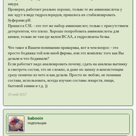
амура.
Проверял, работает реально хорошо, только те же аминокислоты у
нас идут в виде гидрохлоридов, пришлось их стабилизировать
буферами pH.
Пришел к CSL - это тот же набор аминокислот, только с присутствием
детергентов, что плохо. Хорошо попробовать аминокислоты для
качков, только не там где валом BCAA, а гидролизаты белка.
Что такое в Вашем понимании прикормка, вот в чем вопрос - это
просто бодяжка той или иной фирмы, или это комплекс того как Вы
делали и что бодяжили?
Если работает надо анализировать почему, сдать на анализы вытяжку
и смотреть состав, это не сложно, и даже по запаху и консистенции
сразу понятно из чего и как делали. Просто не люблю, не понимая
состава, использовать, всегда изучаю составы лекарств, пищи,
бытовой химии и т.д. ))
24 май 2017
babooin
подпольщик