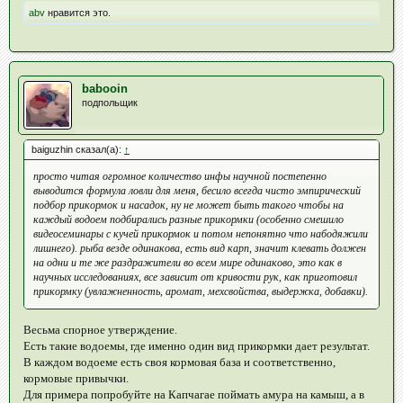
abv
нравится это.
babooin
подпольщик
baiguzhin сказал(а):
↑
просто читая огромное количество инфы научной постепенно
выводится формула ловли для меня, бесило всегда чисто эмпирический
подбор прикормок и насадок, ну не может быть такого чтобы на
каждый водоем подбирались разные прикормки (особенно смешило
видеосеминары с кучей прикормок и потом непонятно что набодяжили
лишнего). рыба везде одинакова, есть вид карп, значит клевать должен
на одни и те же раздражители во всем мире одинаково, это как в
научных исследованиях, все зависит от кривости рук, как приготовил
прикормку (увлажненность, аромат, мехсвойства, выдержка, добавки).
Весьма спорное утверждение.
Есть такие водоемы, где именно один вид прикормки дает результат.
В каждом водоеме есть своя кормовая база и соответственно,
кормовые привычки.
Для примера попробуйте на Капчагае поймать амура на камыш, а в