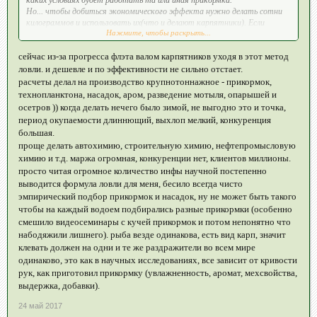
Но... чтобы добиться экономического эффекта нужно делать сотни
килограммов и использовать их(что и делают карпятники). Если
Нажмите, чтобы раскрыть...
меньше, вся экономия улетучится вместе с истекшим сроком годности
некоторых ингредиентов.
сейчас из-за прогресса флэта валом карпятников уходя в этот метод
ловли. и дешевле и по эффективности не сильно отстает.
расчеты делал на производство крупнотоннажное - прикормок,
технопланктона, насадок, аром, разведение мотыля, опарышей и
осетров )) когда делать нечего было зимой, не выгодно это и точка,
период окупаемости длиннющий, выхлоп мелкий, конкуренция
большая.
проще делать автохимию, строительную химию, нефтепромысловую
химию и т.д. маржа огромная, конкуренции нет, клиентов миллионы.
просто читая огромное количество инфы научной постепенно
выводится формула ловли для меня, бесило всегда чисто
эмпирический подбор прикормок и насадок, ну не может быть такого
чтобы на каждый водоем подбирались разные прикормки (особенно
смешило видеосеминары с кучей прикормок и потом непонятно что
набодяжили лишнего). рыба везде одинакова, есть вид карп, значит
клевать должен на одни и те же раздражители во всем мире
одинаково, это как в научных исследованиях, все зависит от кривости
рук, как приготовил прикормку (увлажненность, аромат, мехсвойства,
выдержка, добавки).
24 май 2017