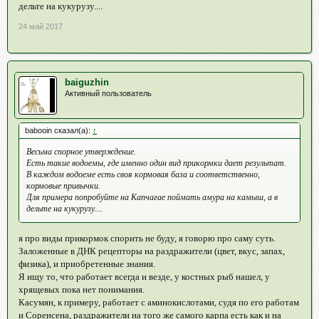
дельте на кукурузу....
24 май 2017
baiguzhin
Активный пользователь
babooin сказал(а):
↑
Весьма спорное утверждение.
Есть такие водоемы, где именно один вид прикормки дает результат.
В каждом водоеме есть своя кормовая база и соответственно,
кормовые привычки.
Для примера попробуйте на Капчагае поймать амура на камыш, а в
дельте на кукурузу....
я про виды прикормок спорить не буду, я говорю про саму суть.
Заложенные в ДНК рецепторы на раздражители (цвет, вкус, запах,
физика), и приобретенные знания.
Я ищу то, что работает всегда и везде, у костных рыб нашел, у
хрящевых пока нет понимания.
Касумян, к примеру, работает с аминокислотами, судя по его работам
и Соренсена, раздражители на того же самого карпа есть как и на