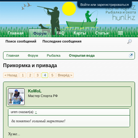
Войти или зарегистрироваться
Главная
FAQ
Карты
Статьи
Форум
Поиск сообщений
Последние сообщения
Главная
Форум
Рыбалка
Открытая вода
Прикормка и привада
< Назад
1
2
3
4
5
Вперёд >
KoMoL
Мастер Спорта РФ
uren сказал(а):
↑
да понятно! голимый маркетинг!
Хуже...