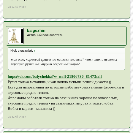
24 май 2017
baiguzhin
Активный пользователь
Nick сказал(а):
↑
так это, кормовой грааль то нашелся или нет? чет я так и не понял
херабуна рулит или аццкий секретный корм?
https://vk.com/balychokkz?w=wall-21806730_81473/all
Рулит только механика, и как можно меньше всякой дикости ))
Есть два направления по которым работал - сексуальные феромоны и
вкусовые предпочтения.
Феромоны работали только на сазанчиках хорошо половозрелых,
вкусовые предпочтения - на сазанчиках, амурах и толстолобах.
Вобла и караси - механика ))
24 май 2017