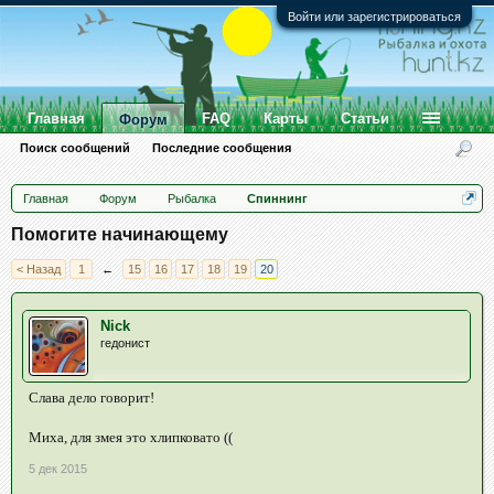
Войти или зарегистрироваться
Главная
FAQ
Карты
Статьи
Форум
Поиск сообщений
Последние сообщения
Главная
Форум
Рыбалка
Спиннинг
Помогите начинающему
< Назад
1
←
15
16
17
18
19
20
Nick
гедонист
Слава дело говорит!
Миха, для змея это хлипковато ((
5 дек 2015