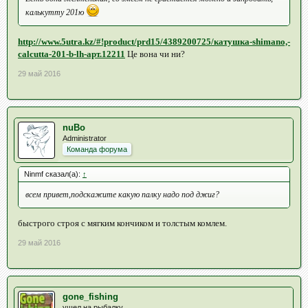
калькутту 201ю
http://www.5utra.kz/#!product/prd15/4389200725/катушка-shimano,-
calcutta-201-b-lh-арт.12211
Це вона чи ни?
29 май 2016
nuBo
Administrator
Команда форума
Ninmf сказал(а):
↑
всем привет,подскажите какую палку надо под джиг?
быстрого строя с мягким кончиком и толстым комлем.
29 май 2016
gone_fishing
ушел на рыбалку