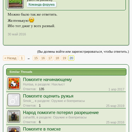
Команда форума
Можно было так же ответить.
Желтенькую
Ибо тот джиг у всех разный.
30 май 2016
(Вы должны войти или зарегистрироваться, чтобы ответить.)
< Назад
1
←
15
16
17
18
19
20
Similar Threads
Помогите начинающему
Huntaa
, в разделе:
Нахлыст
Ответов:
135
1 апр 2017
Помогите оценить ружья
Smok_
, в разделе:
Оружие и боеприпасы
Ответов:
1
25 мар 2019
Народ помогите потерял разрешение
zahar86
, в разделе:
Оружие и боеприпасы
Ответов:
6
25 мар 2016
Помогите в поиске