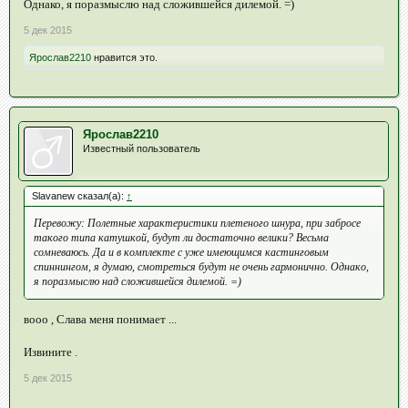
Однако, я поразмыслю над сложившейся дилемой. =)
5 дек 2015
Ярослав2210
нравится это.
Ярослав2210
Известный пользователь
Slavanew сказал(а):
↑
Перевожу: Полетные характеристики плетеного шнура, при забросе
такого типа катушкой, будут ли достаточно велики? Весьма
сомневаюсь. Да и в комплекте с уже имеющимся кастинговым
спиннингом, я думаю, смотреться будут не очень гармонично. Однако,
я поразмыслю над сложившейся дилемой. =)
вооо , Слава меня понимает ...
Извините .
5 дек 2015