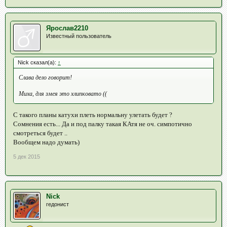
Ярослав2210
Известный пользователь
Nick сказал(а):
↑
Слава дело говорит!
Миха, для змея это хлипковато ((
С такого планы катухи плеть нормальну улетать будет ?
Сомнения есть... Да и под палку такая КАтя не оч. симпотично
смотреться будет ..
Вообщем надо думать)
5 дек 2015
Nick
гедонист