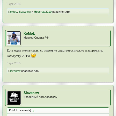
5 дек 2015
KoMoL
,
Slavanew
и
Ярослав2210
нравится это.
KoMoL
Мастер Спорта РФ
Есть одна желтенькая, со змеем не срастается можно и запродать,
калькутту 201ю
6 дек 2015
Slavanew
нравится это.
Slavanew
Известный пользователь
KoMoL сказал(а):
↑