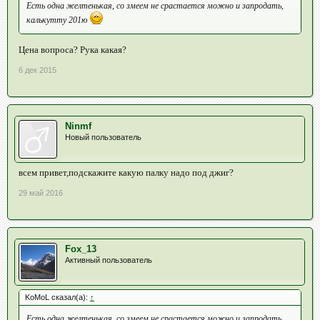
Есть одна желтенькая, со змеем не срастается можно и запродать,
калькутту 201ю
Цена вопроса? Рука какая?
6 дек 2015
Ninmf
Новый пользователь
всем привет,подскажите какую палку надо под джиг?
29 май 2016
Fox_13
Активный пользователь
KoMoL сказал(а):
↑
Есть одна желтенькая, со змеем не срастается можно и запродать,