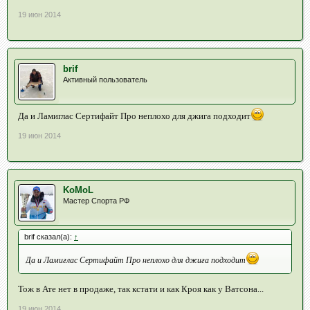
19 июн 2014
brif
Активный пользователь
Да и Ламиглас Сертифайт Про неплохо для джига подходит
19 июн 2014
KoMoL
Мастер Спорта РФ
brif сказал(а):
↑
Да и Ламиглас Сертифайт Про неплохо для джига подходит
Тож в Ате нет в продаже, так кстати и как Кроя как у Ватсона...
19 июн 2014