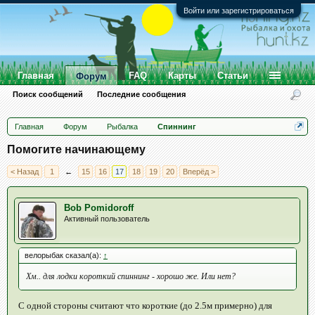
Войти или зарегистрироваться
Главная
FAQ
Карты
Статьи
Форум
Поиск сообщений
Последние сообщения
Главная
Форум
Рыбалка
Спиннинг
Помогите начинающему
< Назад
1
←
15
16
17
18
19
20
Вперёд >
Bob Pomidoroff
Активный пользователь
велорыбак сказал(а):
↑
Хм.. для лодки короткий спиннинг - хорошо же. Или нет?
С одной стороны считают что короткие (до 2.5м примерно) для