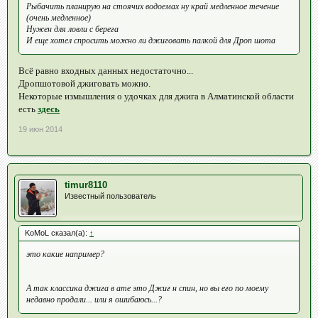
Рыбачить планирую на стоячих водоемах ну край медленное течение
(очень медленное)
Нужен для ловли с берега
И еще хотел спросить можно ли джиговать палкой для Дроп шота
Всё равно входных данных недостаточно...
Дропшотовой джиговать можно.
Некоторые измышления о удочках для джига в Алматинской области
есть
здесь
19 июн 2014
timur8110
Известный пользователь
KoMoL сказал(а):
↑
это какие например?
А так классика джига в ате это Джиг н спин, но вы его по моему
недавно продали... или я ошибаюсь...?