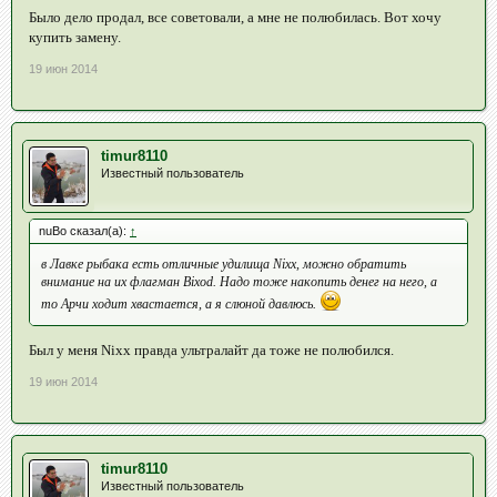
Было дело продал, все советовали, а мне не полюбилась. Вот хочу
купить замену.
19 июн 2014
timur8110
Известный пользователь
nuBo сказал(а):
↑
в Лавке рыбака есть отличные удилища Nixx, можно обратить
внимание на их флагман Bixod. Надо тоже накопить денег на него, а
то Арчи ходит хвастается, а я слюной давлюсь.
Был у меня Nixx правда ультралайт да тоже не полюбился.
19 июн 2014
timur8110
Известный пользователь