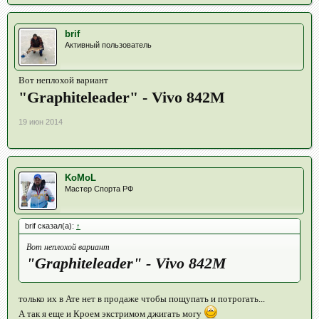
brif
Активный пользователь
Вот неплохой вариант
"Graphiteleader" - Vivo 842M
19 июн 2014
KoMoL
Мастер Спорта РФ
brif сказал(а):
↑
Вот неплохой вариант
"Graphiteleader" - Vivo 842M
только их в Ате нет в продаже чтобы пощупать и потрогать...
А так я еще и Кроем экстримом джигать могу