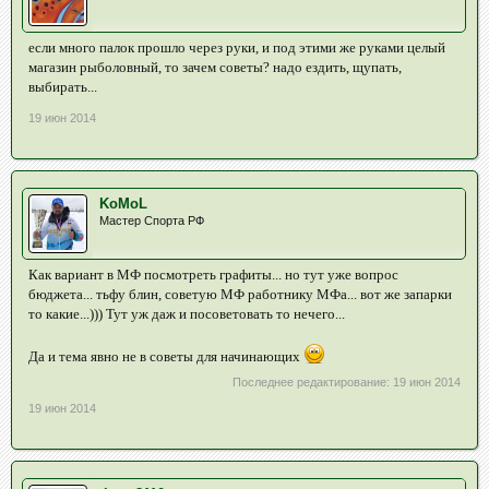
если много палок прошло через руки, и под этими же руками целый
магазин рыболовный, то зачем советы? надо ездить, щупать,
выбирать...
19 июн 2014
KoMoL
Мастер Спорта РФ
Как вариант в МФ посмотреть графиты... но тут уже вопрос
бюджета... тьфу блин, советую МФ работнику МФа... вот же запарки
то какие...))) Тут уж даж и посоветовать то нечего...
Да и тема явно не в советы для начинающих
Последнее редактирование:
19 июн 2014
19 июн 2014