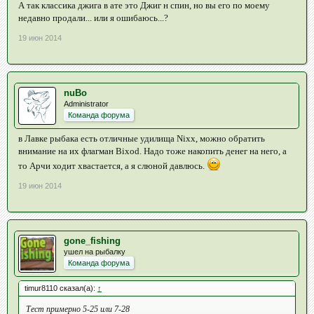
А так классика джига в ате это Джиг н спин, но вы его по моему
недавно продали... или я ошибаюсь...?
19 июн 2014
nuBo
Administrator
Команда форума
в Лавке рыбака есть отличные удилища Nixx, можно обратить
внимание на их флагман Bixod. Надо тоже накопить денег на него, а
то Арчи ходит хвастается, а я слюной давлюсь.
19 июн 2014
gone_fishing
ушел на рыбалку
Команда форума
timur8110 сказал(а):
↑
Тест примерно 5-25 или 7-28