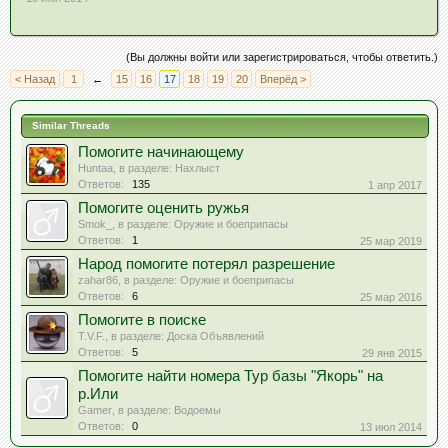
(Вы должны войти или зарегистрироваться, чтобы ответить.)
< Назад
1
←
15
16
17
18
19
20
Вперёд >
Similar Threads
Помогите начинающему
Huntaa
, в разделе:
Нахлыст
Ответов:
135
1 апр 2017
Помогите оценить ружья
Smok_
, в разделе:
Оружие и боеприпасы
Ответов:
1
25 мар 2019
Народ помогите потерял разрешение
zahar86
, в разделе:
Оружие и боеприпасы
Ответов:
6
25 мар 2016
Помогите в поиске
T.V.F.
, в разделе:
Доска Объявлений
Ответов:
5
29 янв 2015
Помогите найти номера Тур базы "Якорь" на
р.Или
Gamer
, в разделе:
Водоемы
Ответов:
0
13 июл 2014