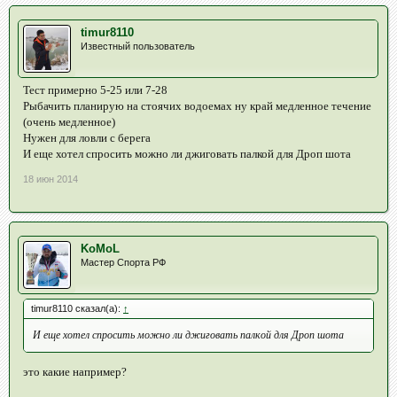
timur8110
Известный пользователь
Тест примерно 5-25 или 7-28
Рыбачить планирую на стоячих водоемах ну край медленное течение
(очень медленное)
Нужен для ловли с берега
И еще хотел спросить можно ли джиговать палкой для Дроп шота
18 июн 2014
KoMoL
Мастер Спорта РФ
timur8110 сказал(а):
↑
И еще хотел спросить можно ли джиговать палкой для Дроп шота
это какие например?