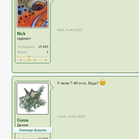
Nick
,
4 сен 2013
Nick
гедонист
Сообщения:
15.935
Медиа:
2
У меня 7-40 есть. Нада?
Coma
,
4 сен 2013
Coma
Дачник
Команда форума
Сообщения:
10.826