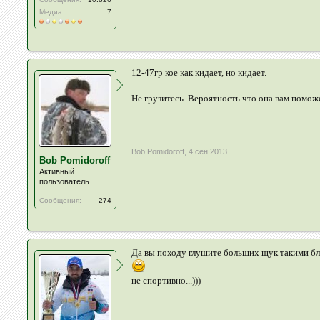
Медиа:
7
12-47гр кое как кидает, но кидает.
Не грузитесь. Вероятность что она вам помо
Bob Pomidoroff
,
4 сен 2013
Bob Pomidoroff
Активный
пользователь
Сообщения:
274
Да вы походу глушите больших щук такими блес
не спортивно...)))