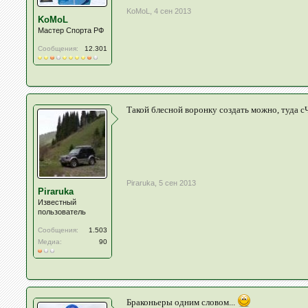
KoMoL
,
4 сен 2013
KoMoL
Мастер Спорта РФ
Сообщения:
12.301
Такой блесной воронку создать можно, туда с
Piraruka
,
5 сен 2013
Piraruka
Известный
пользователь
Сообщения:
1.503
Медиа:
90
Браконьеры одним словом...