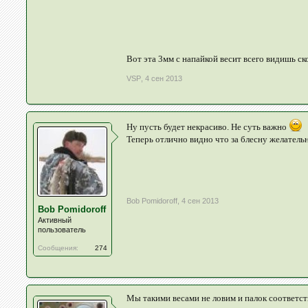
Вот эта 3мм с напайкой весит всего видишь с
VSP
,
4 сен 2013
Ну пусть будет некрасиво. Не суть важно
Теперь отлично видно что за блесну желательн
Bob Pomidoroff
,
4 сен 2013
Bob Pomidoroff
Активный
пользователь
Сообщения:
274
Мы такими весами не ловим и палок соответств