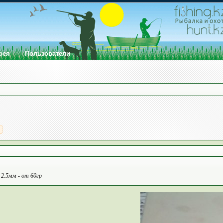
рея
Пользователи
>
 2.5мм - от 60гр