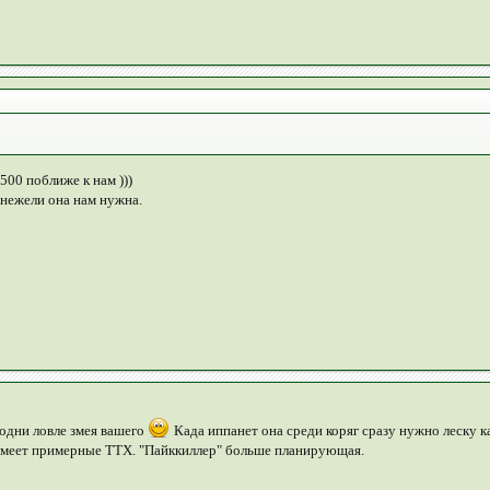
500 поближе к нам )))
 нежели она нам нужна.
родни ловле змея вашего
Када иппанет она среди коряг сразу нужно леску ка
 имеет примерные ТТХ. "Пайккиллер" больше планирующая.