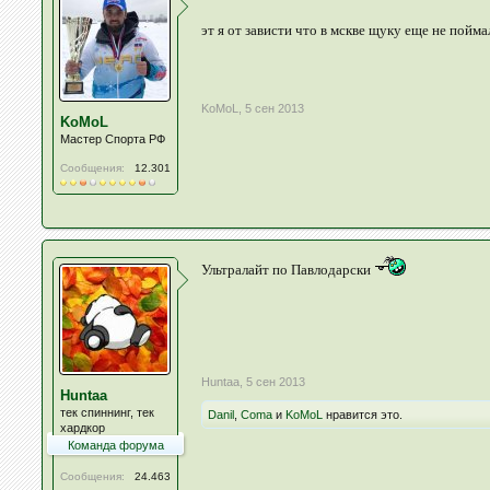
эт я от зависти что в мскве щуку еще не поймал.
KoMoL
,
5 сен 2013
KoMoL
Мастер Спорта РФ
Сообщения:
12.301
Ультралайт по Павлодарски
Huntaa
,
5 сен 2013
Huntaa
тек спиннинг, тек
Danil
,
Coma
и
KoMoL
нравится это.
хардкор
Команда форума
Сообщения:
24.463