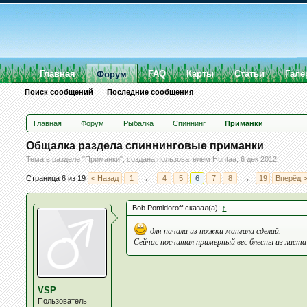
Главная
FAQ
Карты
Статьи
Гале
Форум
Поиск сообщений
Последние сообщения
Главная
Форум
Рыбалка
Спиннинг
Приманки
Общалка раздела спиннинговые приманки
Тема в разделе "
Приманки
", создана пользователем
Huntaa
,
6 дек 2012
.
Страница 6 из 19
< Назад
1
←
4
5
6
7
8
→
19
Вперёд 
Bob Pomidoroff сказал(а):
↑
для начала из ножки мангала сделай.
Сейчас посчитал примерный вес блесны из листа
VSP
Пользователь