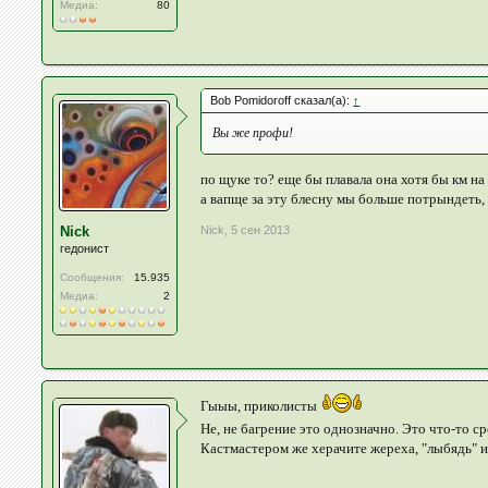
Медиа:
80
Bob Pomidoroff сказал(а):
↑
Вы же профи!
по щуке то? еще бы плавала она хотя бы км на 
а вапще за эту блесну мы больше потрындеть,
Nick
,
5 сен 2013
Nick
гедонист
Сообщения:
15.935
Медиа:
2
Гыыы, приколисты
Не, не багрение это однозначно. Это что-то с
Кастмастером же херачите жереха, "лыбядь"