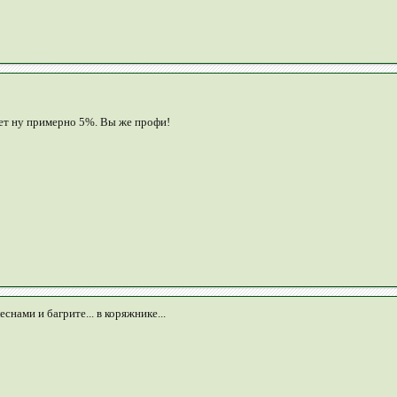
жет ну примерно 5%. Вы же профи!
нами и багрите... в коряжнике...