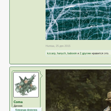
Huntaa
,
25 дек 2015
kzcarp
,
hanych
,
babooin
и
2 другим
нравится это.
Coma
Дачник
Команда форума