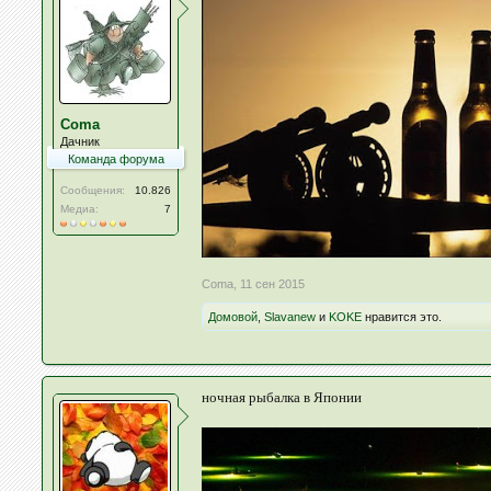
Coma
Дачник
Команда форума
Сообщения:
10.826
Медиа:
7
Coma
,
11 сен 2015
Домовой
,
Slavanew
и
KOKE
нравится это.
ночная рыбалка в Японии