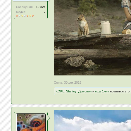
Сообщения:
10.826
Медиа:
7
Coma
,
30 дек 2015
KOKE
,
Stanley
,
Домовой
и
ещё 1-му
нравится это.