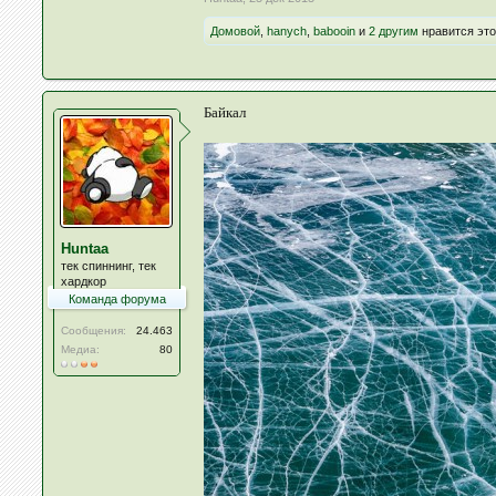
Домовой
,
hanych
,
babooin
и
2 другим
нравится это
Байкал
Huntaa
тек спиннинг, тек
хардкор
Команда форума
Сообщения:
24.463
Медиа:
80