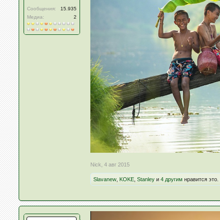
Сообщения:
15.935
Медиа:
2
Nick
,
4 авг 2015
Slavanew
,
KOKE
,
Stanley
и
4 другим
нравится это.