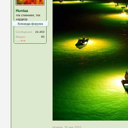
Huntaa
тек спиннинг, тек
хардкор
Команда форума
Сообщения:
24.463
Медиа:
80
Huntaa
,
25 дек 2015