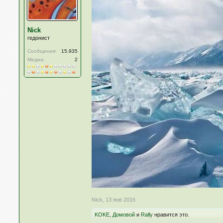
Nick
гедонист
Сообщения:
15.935
Медиа:
2
Nick
,
13 янв 2016
KOKE
,
Домовой
и
Rally
нравится это.