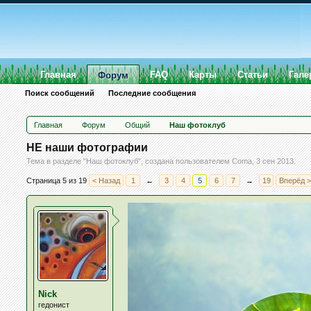
Главная
FAQ
Карты
Статьи
Гале
Форум
Поиск сообщений
Последние сообщения
Главная
Форум
Общий
Наш фотоклуб
НЕ наши фотографии
Тема в разделе "
Наш фотоклуб
", создана пользователем
Coma
,
3 сен 2013
.
Страница 5 из 19
< Назад
1
←
3
4
5
6
7
→
19
Вперёд 
Nick
гедонист