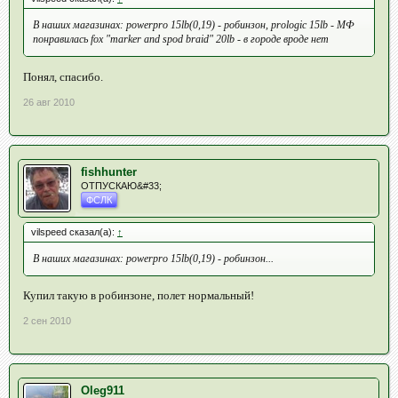
В наших магазинах: powerpro 15lb(0,19) - робинзон, prologic 15lb - МФ
понравилась fox "marker and spod braid" 20lb - в городе вроде нет
Понял, спасибо.
26 авг 2010
fishhunter
ОТПУСКАЮ&#33;
ФСЛК
vilspeed сказал(а):
↑
В наших магазинах: powerpro 15lb(0,19) - робинзон...
Купил такую в робинзоне, полет нормальный!
2 сен 2010
Oleg911