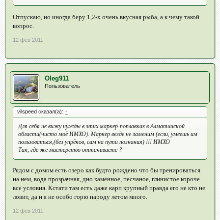
Отпускаю, но иногда беру 1,2-х очень вкусная рыба, а к чему такой
вопрос.
12 фев 2011
Oleg911
Пользователь
vilspeed сказал(а):
↑
Для себя не вижу нужды в этих маркер-поплавках в Алматинской
области(чисто моё ИМХО). Маркер везде не заменим (если, умеешь им
пользоваться,(без упрёков, сам на пути познания) !!! ИМХО
Так, где же мастерство оттачиваете ?
Рядом с домом есть озеро как будто рождено что бы тренироваться
на нем, вода прозрачная, дно каменное, песчаное, глинистое короче
все условия. Кстати там есть даже карп крупный правда его не кто не
ловит, да и я не особо горю народу летом много.
12 фев 2011