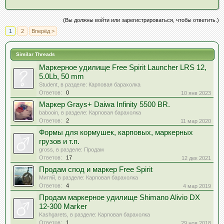
(Вы должны войти или зарегистрироваться, чтобы ответить.)
1
2
Вперёд >
Similar Threads
Маркерное удилище Free Spirit Launcher LRS 12,
5.0Lb, 50 mm
Student
, в разделе:
Карповая барахолка
Ответов:
0
10 янв 2023
Маркер Grays+ Daiwa Infinity 5500 BR.
babooin
, в разделе:
Карповая барахолка
Ответов:
2
11 мар 2020
Формы для кормушек, карповых, маркерных
грузов и т.п.
gross
, в разделе:
Продам
Ответов:
17
12 дек 2021
Продам спод и маркер Free Spirit
Митяй
, в разделе:
Карповая барахолка
Ответов:
4
4 мар 2019
Продам маркерное удилище Shimano Alivio DX
12-300 Marker
Kashgarets
, в разделе:
Карповая барахолка
Ответов:
1
29 ноя 2018