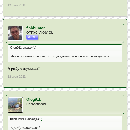
12 фев 2011
fishhunter
ОТПУСКАЮ&#33;
ФСЛК
Oleg911 сказал(а):
↑
Люди показывайте какими маркерными оснастками пользуетесь.
А рыбу отпускашь?
12 фев 2011
Oleg911
Пользователь
fishhunter сказал(а):
↑
А рыбу отпускашь?