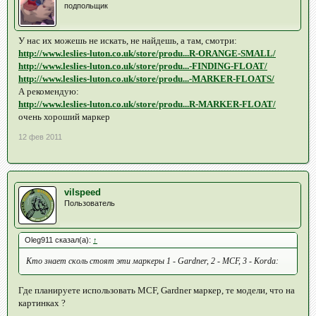
подпольщик
У нас их можешь не искать, не найдешь, а там, смотри:
http://www.leslies-luton.co.uk/store/produ...R-ORANGE-SMALL/
http://www.leslies-luton.co.uk/store/produ...-FINDING-FLOAT/
http://www.leslies-luton.co.uk/store/produ...-MARKER-FLOATS/
А рекомендую:
http://www.leslies-luton.co.uk/store/produ...R-MARKER-FLOAT/
очень хороший маркер
12 фев 2011
vilspeed
Пользователь
Oleg911 сказал(а):
↑
Кто знает сколь стоят эти маркеры 1 - Gardner, 2 - MCF, 3 - Korda:
Где планируете использовать MCF, Gardner маркер, те модели, что на
картинках ?