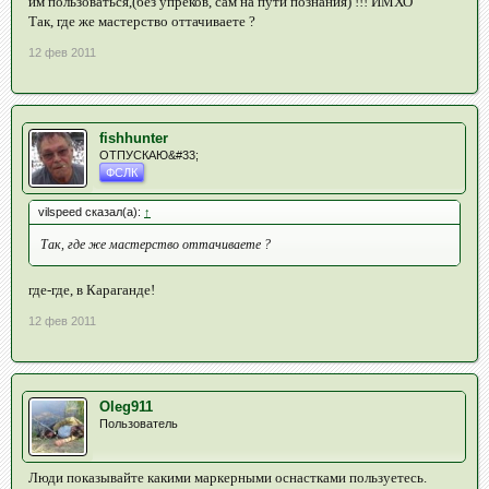
им пользоваться,(без упрёков, сам на пути познания) !!! ИМХО
Так, где же мастерство оттачиваете ?
12 фев 2011
fishhunter
ОТПУСКАЮ&#33;
ФСЛК
vilspeed сказал(а):
↑
Так, где же мастерство оттачиваете ?
где-где, в Караганде!
12 фев 2011
Oleg911
Пользователь
Люди показывайте какими маркерными оснастками пользуетесь.