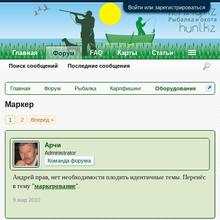
Войти или зарегистрироваться
Главная
FAQ
Карты
Статьи
Форум
Поиск сообщений
Последние сообщения
Главная
Форум
Рыбалка
Карпфишинг
Оборудование
Маркер
1
2
Вперёд >
Арчи
Administrator
Команда форума
Андрей прав, нет необходимости плодить идентичные темы. Перенёс
в тему "
маркерование
".
9 мар 2010