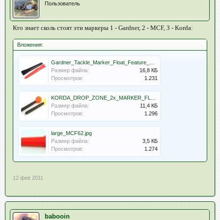
Пользователь
Кто знает сколь стоят эти маркеры 1 - Gardner, 2 - MCF, 3 - Korda:
Вложения:
Gardner_Tackle_Marker_Float_Feature_Finder_Carp_Fishing.JPG
Размер файла:
16,8 КБ
Просмотров:
1.231
KORDA_DROP_ZONE_2x_MARKER_FLOATS_CARP_FISHING.JPG
Размер файла:
11,4 КБ
Просмотров:
1.296
large_MCF62.jpg
Размер файла:
3,5 КБ
Просмотров:
1.274
12 фев 2011
babooin