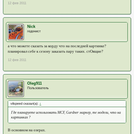
12 фев 2011
Nick
гедонист
а что можете сказать за корду что на последней картинке?
планировал себе к сезону заказать пару таких. стОящие?
12 фев 2011
Oleg911
Пользователь
vilspeed сказал(а):
↑
Где планируете использовать MCF, Gardner маркер, те модели, что на
картинках ?
В основном на озерах.