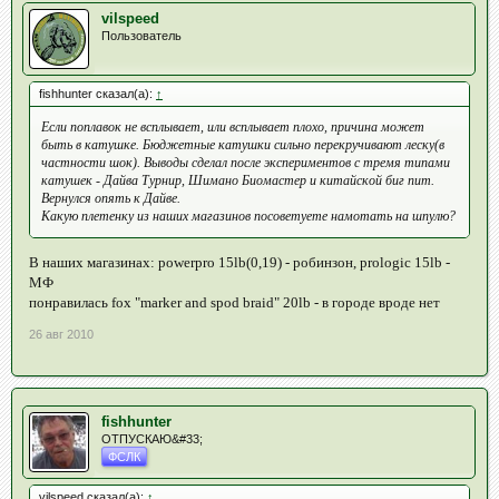
vilspeed
Пользователь
fishhunter сказал(а):
↑
Если поплавок не всплывает, или всплывает плохо, причина может
быть в катушке. Бюджетные катушки сильно перекручивают леску(в
частности шок). Выводы сделал после экспериментов с тремя типами
катушек - Дайва Турнир, Шимано Биомастер и китайской биг пит.
Вернулся опять к Дайве.
Какую плетенку из наших магазинов посоветуете намотать на шпулю?
В наших магазинах: powerpro 15lb(0,19) - робинзон, prologic 15lb -
МФ
понравилась fox "marker and spod braid" 20lb - в городе вроде нет
26 авг 2010
fishhunter
ОТПУСКАЮ&#33;
ФСЛК
vilspeed сказал(а):
↑