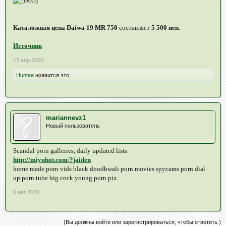
Каталожная цена Daiwa 19 MR 750
составляет
5 500 иен
.
Источник
17 апр 2020
Huntaa
нравится это.
mariannevz1
Новый пользователь
Scandal porn galleries, daily updated lists
http://miyuhot.com/?jaiden
home made porn vids black doodhwali porn movies spycams porn dial
up porn tube big cock young porn pix
6 авг 2020
(Вы должны войти или зарегистрироваться, чтобы ответить.)