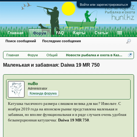
Войти или зарегистрироваться
Главная
FAQ
Карты
Статьи
Форум
Поиск сообщений
Последние сообщения
Главная
Форум
Общий
Новости рыбалка и охота в Казахстане
Маленькая и забавная: Daiwa 19 MR 750
nuBo
Administrator
Команда форума
Катушка тысячного размера слишком велика для вас? Извольте. С
ноября 2019 года на японском рынке представлена маленькая и
забавная, но вполне функциональная и в ряде случаев очень удобная
безынерционная катушечка:
Daiwa 19 MR 750
.