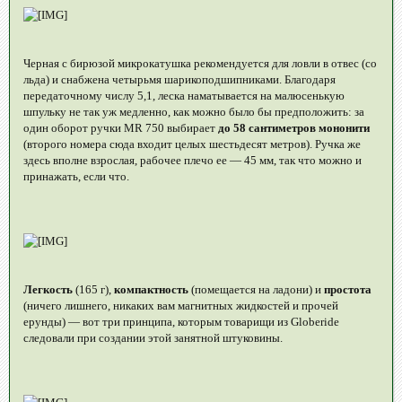
Черная с бирюзой микрокатушка рекомендуется для ловли в отвес (со
льда) и снабжена четырьмя шарикоподшипниками. Благодаря
передаточному числу 5,1, леска наматывается на малюсенькую
шпульку не так уж медленно, как можно было бы предположить: за
один оборот ручки MR 750 выбирает
до 58 сантиметров мононити
(второго номера сюда входит целых шестьдесят метров). Ручка же
здесь вполне взрослая, рабочее плечо ее — 45 мм, так что можно и
принажать, если что.
Легкость
(165 г),
компактность
(помещается на ладони) и
простота
(ничего лишнего, никаких вам магнитных жидкостей и прочей
ерунды) — вот три принципа, которым товарищи из Globeride
следовали при создании этой занятной штуковины.