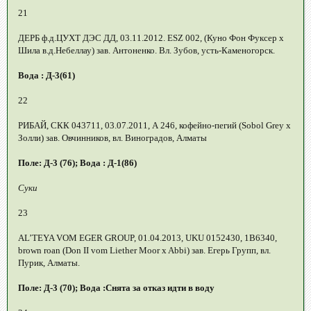
21
ДЕРБ ф.д.ЦУХТ ДЭС ДД, 03.11.2012. ESZ 002, (Куно Фон Фуксер х
Шила в.д.Небеллау) зав. Антоненко. Вл. Зубов, усть-Каменогорск.
Вода : Д-3(61)
22
РИБАЙ, СКК 043711, 03.07.2011, А 246, кофейно-пегий (Sobol Grey x
Золли) зав. Овчинников, вл. Виноградов, Алматы
Поле: Д-3 (76); Вода : Д-1(86)
Суки
23
AL’TEYA VOM EGER GROUP, 01.04.2013, UKU 0152430, 1B6340,
brown roan (Don II vom Liether Moor x Abbi) зав. Егерь Групп, вл.
Пурик, Алматы.
Поле: Д-3 (70); Вода :Снята за отказ идти в воду