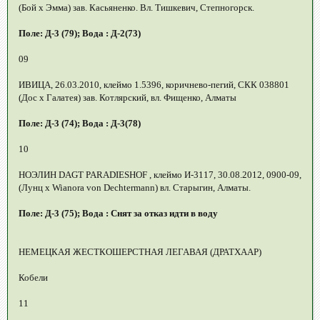
(Бой х Эмма) зав. Касьяненко. Вл. Тишкевич, Степногорск.
Поле: Д-3 (79); Вода : Д-2(73)
09
ИВИЦА, 26.03.2010, клеймо 1.5396, коричнево-пегий, СКК 038801
(Дос х Галатея) зав. Котлярский, вл. Фищенко, Алматы
Поле: Д-3 (74); Вода : Д-3(78)
10
НОЭЛИН DAGT PARADIESHOF , клеймо И-3117, 30.08.2012, 0900-09,
(Лунц х Wianora von Dechtermann) вл. Старыгин, Алматы.
Поле: Д-3 (75); Вода : Снят за отказ идти в воду
НЕМЕЦКАЯ ЖЕСТКОШЕРСТНАЯ ЛЕГАВАЯ (ДРАТХААР)
Кобели
11