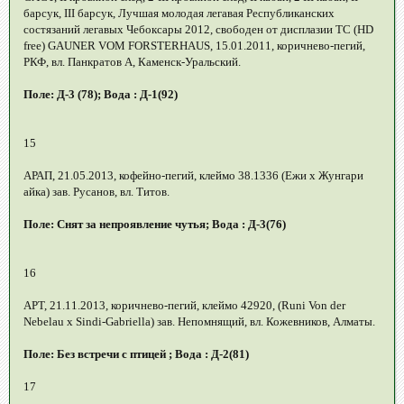
барсук, III барсук, Лучшая молодая легавая Республиканских
состязаний легавых Чебоксары 2012, свободен от дисплазии ТС (HD
free) GAUNER VOM FORSTERHAUS, 15.01.2011, коричнево-пегий,
РКФ, вл. Панкратов А, Каменск-Уральский.
Поле: Д-3 (78); Вода : Д-1(92)
15
АРАП, 21.05.2013, кофейно-пегий, клеймо 38.1336 (Ежи х Жунгари
айка) зав. Русанов, вл. Титов.
Поле: Снят за непроявление чутья; Вода : Д-3(76)
16
АРТ, 21.11.2013, коричнево-пегий, клеймо 42920, (Runi Von der
Nebelau x Sindi-Gabriella) зав. Непомнящий, вл. Кожевников, Алматы.
Поле: Без встречи с птицей ; Вода : Д-2(81)
17