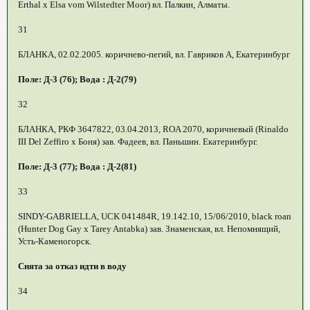
Erthal x Elsa vom Wilstedter Moor) вл. Палкин, Алматы.
31
БЛАНКА, 02.02.2005. коричнево-пегий, вл. Гавриков А, Екатеринбург
Поле: Д-3 (76); Вода : Д-2(79)
32
БЛАНКА, РКФ 3647822, 03.04.2013, ROA 2070, коричневый (Rinaldo
III Del Zeffiro x Боня) зав. Фадеев, вл. Паньшин. Екатеринбург.
Поле: Д-3 (77); Вода : Д-2(81)
33
SINDY-GABRIELLA, UCK 041484R, 19.142.10, 15/06/2010, black roan
(Hunter Dog Gay x Tarey Antabka) зав. Знаменская, вл. Непомнящий,
Усть-Каменогорск.
Снята за отказ идти в воду
34