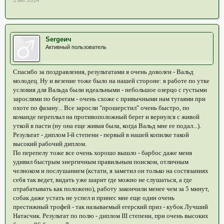
5 авг 2014
Sergeич
Активный пользователь
Спасибо за поздравления, результатами я очень доволен - Вальд
молодец. Ну и везение тоже было на нашей стороне: в работе по утке
условия для Вальда были идеальными - небольшое озерцо с густыми
зарослями по берегам - очень схоже с привычными нам тугаями при
охоте по фазану... Все заросли "прошерстил" очень быстро, по
команде переплыл на противоположный берег и вернулся с живой
уткой в пасти (ну она еще живая была, когда Вальд мне ее подал...).
Результат - диплом I-й степени - первый в нашей копилке такой
высокий рабочий диплом.
По перепелу тоже все очень хорошо вышло - барбос даже меня
удивил быстрым энергичным правильным поиском, отличным
челноком и послушанием (кстати, я заметил он только на состязаниях
себя так ведет, видать уже шарит где можно не слушаться, а где
отрабатывать как положено), работу закончили менее чем за 5 минут,
собак даже устать не успел и принес мне еще один очень
престижный трофей - так называемый егерский приз - кубок Лучший
Натасчик. Результат по полю - диплом III степени, при очень высоких