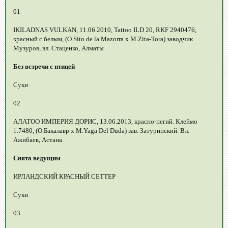
01
IKILADNAS VULKAN, 11.06.2010, Tattoo ILD 20, RKF 2940476,
красный с белым, (О.Sito de la Mazorra x M.Zita-Tora) заводчик
Музуров, вл. Стаценко, Алматы
Без встречи с птицей
Суки
02
АЛАТОО ИМПЕРИЯ ДОРИС, 13.06.2013, красно-пегий. Клеймо
1.7480, (О.Бакалавр х М.Yaga Del Duda) зав. Затуринский. Вл.
Ажибаев, Астана.
Снята ведущим
ИРЛАНДСКИЙ КРАСНЫЙ СЕТТЕР
Суки
03