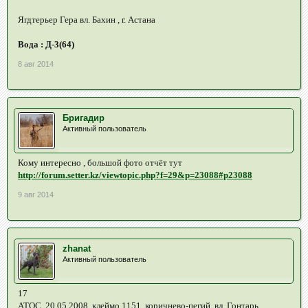
Ягдтерьер Гера вл. Бахин , г. Астана
Вода : Д-3(64)
8 авг 2014
Бригадир
Активный пользователь
Кому интересно , большой фото отчёт тут
http://forum.setter.kz/viewtopic.php?f=29&p=23088#p23088
9 авг 2014
zhanat
Активный пользователь
17
АТОС, 20.05.2008, клеймо 1151, коричнево-пегий, вл. Гонтарь,