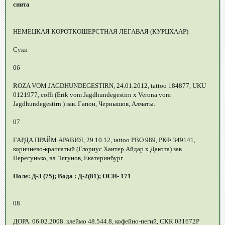
снята
НЕМЕЦКАЯ КОРОТКОШЕРСТНАЯ ЛЕГАВАЯ (КУРЦХААР)
Суки
06
ROZA VOM JAGDHUNDEGESTIRN, 24.01.2012, tattoo 184877, UKU
0121977, coffi (Erik vom Jagdhundegestirn x Verona vom
Jagdhundegestirn ) зав. Гапон, Чернышов, Алматы.
07
ГАРДА ПРАЙМ АРАВИЯ, 29.10.12, tattoo PBO 989, РКФ 349141,
коричнево-крапяатый (Глориус Хантер Айдар х Дакота) зав.
Пересунько, вл. Тягунов, Екатеринбург.
Поле: Д-3 (75); Вода : Д-2(81); ОСИ- 171
08
ДОРА. 06.02.2008. клеймо 48.544.8, кофейно-пегий, СКК 031672Р