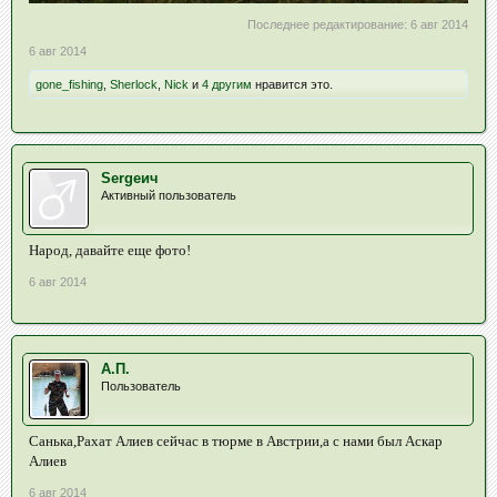
Последнее редактирование:
6 авг 2014
6 авг 2014
gone_fishing
,
Sherlock
,
Nick
и
4 другим
нравится это.
Sergeич
Активный пользователь
Народ, давайте еще фото!
6 авг 2014
А.П.
Пользователь
Санька,Рахат Алиев сейчас в тюрме в Австрии,а с нами был Аскар
Алиев
6 авг 2014