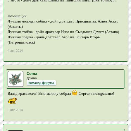
3 место - дойч дратхаар Бланка вл. Паньшин Павел (Екатеринбург)
Номинации
Лучшая молодая собака - дойч дратхаар Присцила вл. Алиев Аскар
(Алматы)
Лучшая стойка - дойч-дратхаар Инго вл. Сыздыков Даулет (Астана)
Лучшая подача - дойч-дратхаар Атос вл. Гонтарь Игорь
(Петропавловск)
4 авг 2014
Coma
Дачник
Команда форума
Вальд красавелла! Всю малину собрал
Сергеич поздравляю!
5 авг 2014