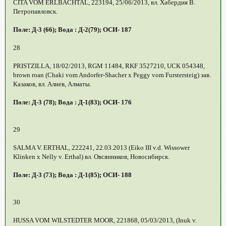
CITA VOM ERLBACHTAL, 223194, 25/06/2013, вл. Хабердия В.
Петропавловск.
Поле: Д-3 (66); Вода : Д-2(79); ОСИ- 187
28
PRISTZILLA, 18/02/2013, RGM 11484, RKF 3527210, UCK 054348,
brown roan (Chaki vom Andorfer-Shacher x Peggy vom Furstersteig) зав.
Казаков, вл. Алиев, Алматы.
Поле: Д-3 (78); Вода : Д-1(83); ОСИ- 176
29
SALMA V. ERTHAL, 222241, 22.03.2013 (Eiko III v.d. Wissower
Klinken x Nelly v. Erthal) вл. Овсянников, Новосибирск.
Поле: Д-3 (73); Вода : Д-1(85); ОСИ- 188
30
HUSSA VOM WILSTEDTER MOOR, 221868, 05/03/2013, (Inuk v.