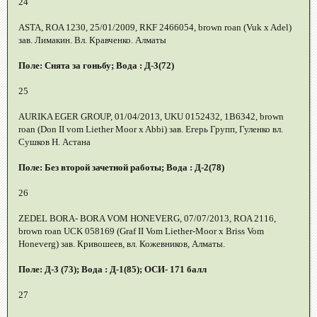
24
ASTA, ROA 1230, 25/01/2009, RKF 2466054, brown roan (Vuk x Adel)
зав. Лимакин. Вл. Кравченко. Алматы
Поле: Снята за гоньбу; Вода : Д-3(72)
25
AURIKA EGER GROUP, 01/04/2013, UKU 0152432, 1B6342, brown
roan (Don II vom Liether Moor x Abbi) зав. Егерь Групп, Гуленко вл.
Сушков Н. Астана
Поле: Без второй зачетной работы; Вода : Д-2(78)
26
ZEDEL BORA- BORA VOM HONEVERG, 07/07/2013, ROA 2116,
brown roan UCK 058169 (Graf II Vom Liether-Moor x Briss Vom
Honeverg) зав. Кривошеев, вл. Кожевников, Алматы.
Поле: Д-3 (73); Вода : Д-1(85); ОСИ- 171 балл
27