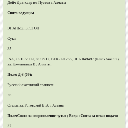
Дойч Дратхаар вл. Пустов г. Алматы
Снята ведущим
ЭПАНЬОЛ БРЕТОН
Суки
35
INA, 25/10/2009, 5852912, BEK-091265, UCK 049497 (NeroxAmanta)
вл. Кожевников В., Алматы.
Поле: Д-3 (69);
Русский охотничий спаниель
36
Стелла вл. Роговский В.В. г. Астана
Поле:Снята за непроявление чутья ; Вода : Снята за отказ подачи
37