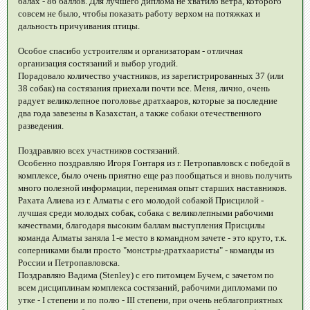
балах - 86 баллов. Для лучшего диплома не хватило ветра, которого
совсем не было, чтобы показать работу верхом на потяжках и
дальность причуивания птицы.
Особое спасибо устроителям и организаторам - отличная
организация состязаний и выбор угодий.
Порадовало количество участников, из зарегистрированных 37 (или
38 собак) на состязания приехали почти все. Меня, лично, очень
радует великолепное поголовье дратхааров, которые за последние
два года завезены в Казахстан, а также собаки отечественного
разведения.
Поздравляю всех участников состязаний.
Особенно поздравляю Игоря Гонтаря из г. Петропавловск с победой в
комплексе, было очень приятно еще раз пообщаться и вновь получить
много полезной информации, перенимая опыт старших наставников.
Рахата Алиева из г. Алматы с его молодой собакой Присцилой -
лучшая среди молодых собак, собака с великолепными рабочими
качествами, благодаря высоким баллам выступления Присцилы
команда Алматы заняла 1-е место в командном зачете - это круто, т.к.
соперниками были просто "монстры-дратхааристы" - команды из
России и Петропавловска.
Поздравляю Вадима (Stenley) с его питомцем Бучем, с зачетом по
всем дисциплинам комплекса состязаний, рабочими дипломами по
утке - I степени и по полю - III степени, при очень неблагоприятных