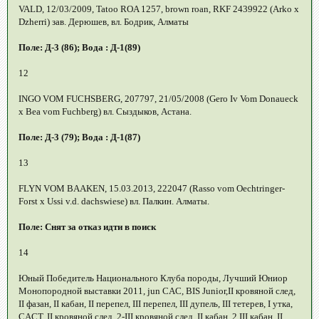
VALD, 12/03/2009, Tatoo ROA 1257, brown roan, RKF 2439922 (Arko x
Dzherri) зав. Дерюшев, вл. Бодрик, Алматы
Поле: Д-3 (86); Вода : Д-1(89)
12
INGO VOM FUCHSBERG, 207797, 21/05/2008 (Gero Iv Vom Donaueck
x Bea vom Fuchberg) вл. Сыздыков, Астана.
Поле: Д-3 (79); Вода : Д-1(87)
13
FLYN VOM BAAKEN, 15.03.2013, 222047 (Rasso vom Oechtringer-
Forst x Ussi v.d. dachswiese) вл. Палкин. Алматы.
Поле: Снят за отказ идти в поиск
14
Юный Победитель Национального Клуба породы, Лучший Юниор
Монопородной выставки 2011, jun CAC, BIS Junior,II кровяной след,
II фазан, II кабан, II перепел, III перепел, III дупель, III тетерев, I утка,
СACT, II кровяной след, 2-III кровяной след, II кабан, 2 III кабан, II