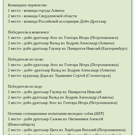
Командное первенство
1 место - команда города Алматы
2 место - команда Свердловской области
3 место - команда Российской ассоциации Дойч-Дратхаар
Победители в комплексе
1 место - дойч дратхаар Атос вл. Гонтарь Игорь (Петропавловск)
2 место - дойч дратхаар Вальд вл. Бодрик Александр (Алматы)
3 место- дойч дратхаар Гаунер вл. Панкратов Николай (Екатеринбург)
Победители по полю
1 место - дойч-дратхаар Атос вл. Гонтарь Игорь (Петропавловск)
2 место - дойч- дратхаар Вальд вл. Бодрик Александр (Алматы)
3 место- курцхаар Дора вл. Тышкевич Сергей (Степногорск)
Победители по воде
1 место - дойч дратхаар Гаунер вл. Панкратов Николай
2 место- дойч дратхаар Вальд вл. Бодрик Александр (Алматы)
3 место- дойч дратхаар Атос вл. Гонтарь Игорь (Петропавловск)
Осенние селекционные испытания молодых собак (HZP)
1 место - дойч дратхаар Сальма вл. Овсянников Алексей
(Новоссибирск)
2 место - дойч дратхаар Цита вл. Харбедия Виталий (Петропавловск)