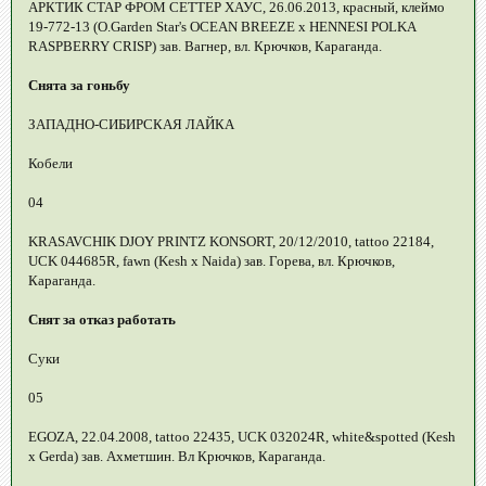
АРКТИК СТАР ФРОМ СЕТТЕР ХАУС, 26.06.2013, красный, клеймо
19-772-13 (О.Garden Star's OCEAN BREEZE x HENNESI POLKA
RASPBERRY CRISP) зав. Вагнер, вл. Крючков, Караганда.
Снята за гоньбу
ЗАПАДНО-СИБИРСКАЯ ЛАЙКА
Кобели
04
KRASAVCHIK DJOY PRINTZ KONSORT, 20/12/2010, tattoo 22184,
UCK 044685R, fawn (Kesh x Naida) зав. Горева, вл. Крючков,
Караганда.
Снят за отказ работать
Суки
05
EGOZA, 22.04.2008, tattoo 22435, UCK 032024R, white&spotted (Kesh
x Gerda) зав. Ахметшин. Вл Крючков, Караганда.