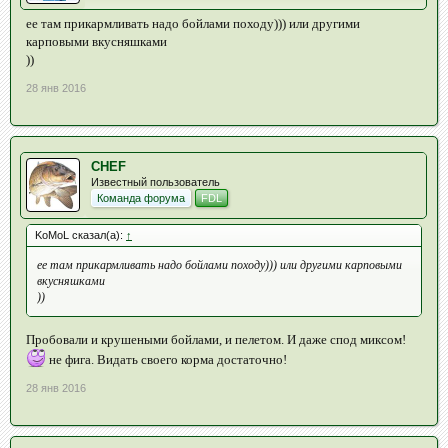
ее там прикармливать надо бойлами походу))) или другими
карповыми вкусняшками
))
28 янв 2016
CHEF
Известный пользователь
Команда форума
FDL
KoMoL сказал(а):
↑
ее там прикармливать надо бойлами походу))) или другими карповыми
вкусняшками
))
Пробовали и крушеными бойлами, и пелетом. И даже спод миксом!
не фига. Видать своего корма достаточно!
28 янв 2016