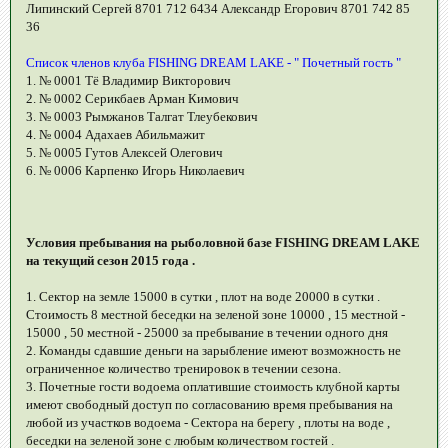
Липинский Сергей 8701 712 6434 Александр Егорович 8701 742 85
36
Список членов клуба FISHING DREAM LAKE - " Почетный гость "
1. № 0001 Тё Владимир Викторович
2. № 0002 Серикбаев Арман Кимович
3. № 0003 Рымжанов Талгат Тлеубекович
4. № 0004 Адахаев Абильмажит
5. № 0005 Гутов Алексей Олегович
6. № 0006 Карпенко Игорь Николаевич
Условия пребывания на рыболовной базе FISHING DREAM LAKE
на текущий сезон 2015 года .
1. Сектор на земле 15000 в сутки , плот на воде 20000 в сутки .
Стоимость 8 местной беседки на зеленой зоне 10000 , 15 местной -
15000 , 50 местной - 25000 за пребывание в течении одного дня
2. Команды сдавшие деньги на зарыбление имеют возможность не
ограниченное количество тренировок в течении сезона.
3. Почетные гости водоема оплатившие стоимость клубной карты
имеют свободный доступ по согласованию время пребывания на
любой из участков водоема - Сектора на берегу , плоты на воде ,
беседки на зеленой зоне с любым количеством гостей .