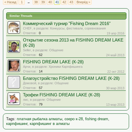
< Назад
1
←
38
39
40
41
42
43
Вперёд >
Similar Threads
Коммерческий турнир "Fishing Dream 2016"
CHEF
, в разделе:
Конкурсы, фестивали, соревнования
Ответов:
0
19 апр 2016
Открытие сезона 2013 на FISHING DREAM LAKE
(К-28)
Seller
, в разделе:
Общение
Ответов:
62
24 май 2013
FISHING DREAM LAKE (К-28)
Арчи
, в разделе:
Хроники Карпфишинга
Ответов:
14
22 окт 2012
Благоустройство FISHING DREAM LAKE (К-28)
Домовой
, в разделе:
Общение
Ответов:
57
30 мар 2013
Трофеи FISHING DREAM LAKE (К-28)
лис
, в разделе:
Общение
Ответов:
79
13 мар 2013
Tags
:
платная рыбалка алматы
,
озеро к-28
,
fishing dream
,
карпфишинг
,
карпфишинг в алматы