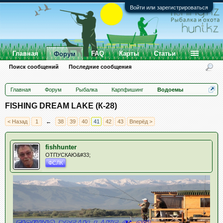
Войти или зарегистрироваться
Главная
FAQ
Карты
Статьи
Форум
Поиск сообщений
Последние сообщения
Главная
Форум
Рыбалка
Карпфишинг
Водоемы
FISHING DREAM LAKE (К-28)
< Назад
1
←
38
39
40
41
42
43
Вперёд >
fishhunter
ОТПУСКАЮ&#33;
ФСЛК