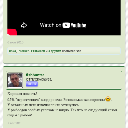
6 июл 2015
baka
,
Piraruka
,
РЫБАкоп
и
4 другим
нравится это.
fishhunter
ОТПУСКАЮ&#33;
ФСЛК
Хорошая новость!
95% "переселенцев" выздоровели. Розовенькие как поросята
.
У остальных пяти язвочки почти затянулись.
У рыбоедов особых успехов не видно. Так что на следующий сезон
будем с рыбой!
7 авг 2015