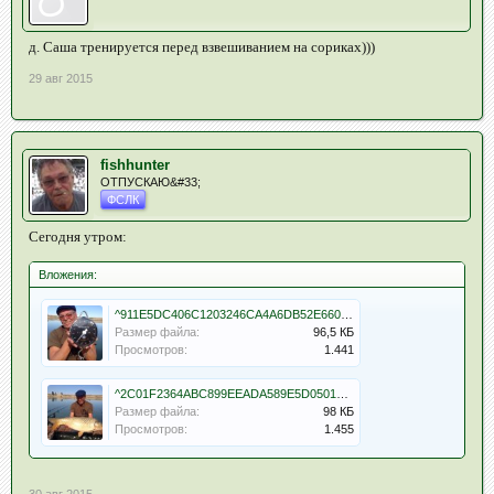
д. Саша тренируется перед взвешиванием на сориках)))
29 авг 2015
fishhunter
ОТПУСКАЮ&#33;
ФСЛК
Сегодня утром:
Вложения:
^911E5DC406C1203246CA4A6DB52E660301E4F686E86D715167^pimgpsh_fullsize_distr.jpg
Размер файла:
96,5 КБ
Просмотров:
1.441
^2C01F2364ABC899EEADA589E5D0501C5B63EA51C15384F1684^pimgpsh_fullsize_distr.jpg
Размер файла:
98 КБ
Просмотров:
1.455