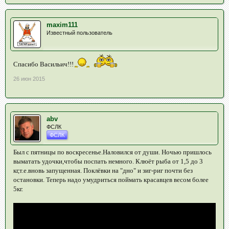
maxim111
Известный пользователь
Спасибо Васильич!!!
26 июн 2015
abv
ФСЛК
ФСЛК
Был с пятницы по воскресенье.Наловился от души. Ночью пришлось
выматать удочки,чтобы поспать немного. Клюёт рыба от 1,5 до 3
кг,т.е.вновь запущенная. Поклёвки на "дно" и зиг-риг почти без
остановки. Теперь надо умудриться поймать красавцев весом более
5кг.