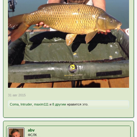
31 авг 2015
Coma
,
Intruder
,
maxim111
и
8 другим
нравится это.
abv
ФСЛК