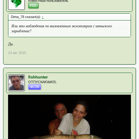
Известный пользователь
FDL
Dima_78 сказал(а):
↑
Или это наблюдения по выловленным экземплярам с июньского
зарыбление?
Да.
13 авг 2015
fishhunter
ОТПУСКАЮ&#33;
ФСЛК