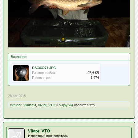
Вложения:
DSC03271.JPG
Размер файла:
97,4 КБ
Просмотров:
1.474
28 авг 2015
Intruder
,
Vladsmit
,
Viktor_VTO
и
5 другим
нравится это.
Viktor_VTO
Известный пользователь