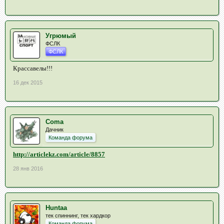
Угрюмый
ФСЛК
ФСЛК
Крассавелы!!!
16 дек 2015
Coma
Дачник
Команда форума
http://articlekz.com/article/8857
28 янв 2016
Huntaa
тек спиннинг, тек хардкор
Команда форума