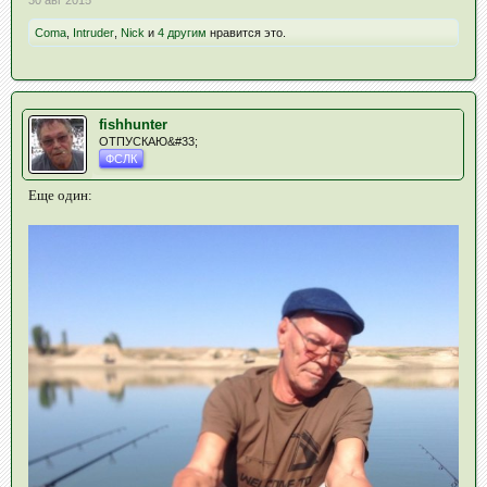
30 авг 2015
Coma
,
Intruder
,
Nick
и
4 другим
нравится это.
fishhunter
ОТПУСКАЮ&#33;
ФСЛК
Еще один: