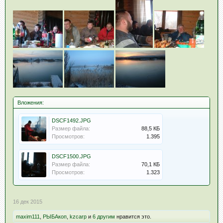
Вложения:
DSCF1492.JPG
Размер файла:
88,5 КБ
Просмотров:
1.395
DSCF1500.JPG
Размер файла:
70,1 КБ
Просмотров:
1.323
16 дек 2015
maxim111
,
РЫБАкоп
,
kzcarp
и
6 другим
нравится это.