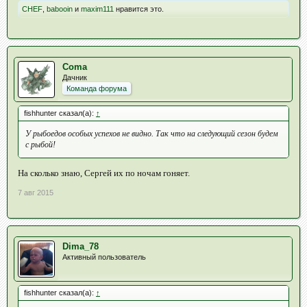
CHEF
,
babooin
и
maxim111
нравится это.
Coma
Дачник
Команда форума
fishhunter сказал(а):
↑
У рыбоедов особых успехов не видно. Так что на следующий сезон будем
с рыбой!
На сколько знаю, Сергей их по ночам гоняет.
7 авг 2015
Dima_78
Активный пользователь
fishhunter сказал(а):
↑