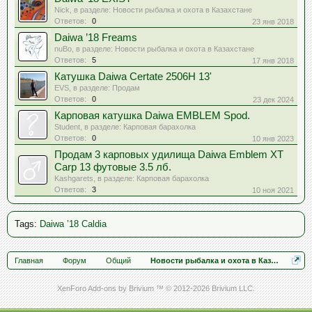
Nick
, в разделе:
Новости рыбалка и охота в Казахстане
Ответов:
0
23 янв 2018
Daiwa ’18 Freams
nuBo
, в разделе:
Новости рыбалка и охота в Казахстане
Ответов:
5
17 янв 2018
Катушка Daiwa Certate 2506H 13'
EVS
, в разделе:
Продам
Ответов:
0
23 дек 2024
Карповая катушка Daiwa EMBLEM Spod.
Student
, в разделе:
Карповая барахолка
Ответов:
0
10 янв 2023
Продам 3 карповых удилища Daiwa Emblem XT
Carp 13 футовые 3.5 лб.
Kashgarets
, в разделе:
Карповая барахолка
Ответов:
3
10 ноя 2021
Tags
:
Daiwa ’18 Caldia
Главная
Форум
Общий
Новости рыбалка и охота в Казахстане
XenForo Add-ons by Brivium ™ © 2012-2026 Brivium LLC.