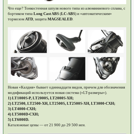
Что еще? Тонкостенная шпуля нового типа из алюминиевого сплава, с
бортиком типа
Long Cast ABS
(
LC-ABS
) и «автоматическим»
тормозом
ATD
, защита
MAGSEALED
.
Новая «Калдия» бывает одиннадцати видов, причем для обозначения
модификаций используется новая система («LT-размеры»).
1) LT1000S-P, LT2000S, LT2000S-XH;
2) LT2500, LT2500-XH, LT2500S, LT2500S-XH, LT3000-CXH;
3) LT4000-CXH;
4) LT5000D-CXH;
5) LT6000D.
Каталожные цены — от 21 900 до 29 500 иен.