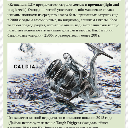
«
Концепция LT
» предполагает катушки
легкие и прочные
(
light and
tough reels
). Отсюда — легкий углепластик, ибо магниевые сплавы
изгнаны японцами из среднего класса безынерционных катушек еще
в 2000-е годы, а алюминиевые, по-видимому, слишком тяжелы. Кого-
то такой подход радует, кого-то не очень, ведь металлический корпус
позволяет использовать меньшие допуски и зазоры. Как бы то ни
было, новые «калдии» 2500-го размера весят менее 200 г.
Что касается главной передачи, то в описании новинок 2018 года
«Дайва» использует название
Tough Digigear
(как дальнейшее
развитие
Digigear II
). Никакого конкретного смысла эти