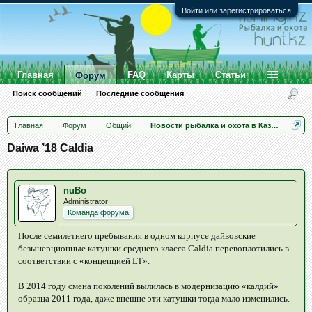
Войти или зарегистрироваться
Главная
FAQ
Карты
Статьи
Форум
Поиск сообщений
Последние сообщения
Главная
Форум
Общий
Новости рыбалка и охота в Казахстане
Daiwa ’18 Caldia
nuBo
Administrator
Команда форума
После семилетнего пребывания в одном корпусе дайвовские
безынерционные катушки среднего класса Caldia перевоплотились в
соответствии с «концепцией LT».
В 2014 году смена поколений вылилась в модернизацию «калдий»
образца 2011 года, даже внешне эти катушки тогда мало изменились.