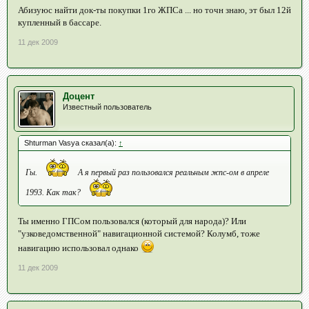
Абизуюс найти док-ты покупки 1го ЖПСа ... но точн знаю, эт был 12й
купленный в бассаре.
11 дек 2009
Доцент
Известный пользователь
Shturman Vasya сказал(а):
↑
Гы.
А я первый раз пользовался реальным жпс-ом в апреле
1993. Как так?
Ты именно ГПСом пользовался (который для народа)? Или
"узковедомственной" навигационной системой? Колумб, тоже
навигацию использовал однако
11 дек 2009