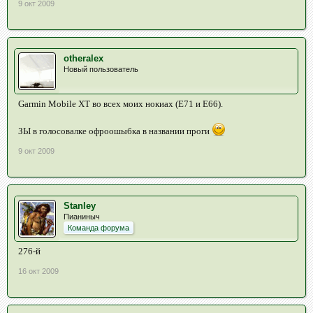
9 окт 2009
otheralex
Новый пользователь
Garmin Mobile XT во всех моих нокиах (Е71 и Е66).
ЗЫ в голосовалке офроошыбка в названии проги
9 окт 2009
Stanley
Пианиныч
Команда форума
276-й
16 окт 2009