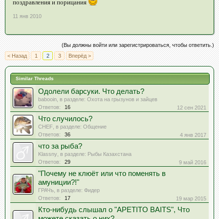
поздравления и порицания
11 янв 2010
(Вы должны войти или зарегистрироваться, чтобы ответить.)
< Назад
1
2
3
Вперёд >
Similar Threads
Одолели барсуки. Что делать?
babooin
, в разделе:
Охота на грызунов и зайцев
Ответов:
16
12 сен 2021
Что случилось?
CHEF
, в разделе:
Общение
Ответов:
36
4 янв 2017
что за рыба?
Klassny
, в разделе:
Рыбы Казахстана
Ответов:
29
9 май 2016
"Почему не клюёт или что поменять в
амуниции?!"
ГРАЧъ
, в разделе:
Фидер
Ответов:
17
19 мар 2015
Кто-нибудь слышал о "APETITO BAITS", Что
можете сказать о них?