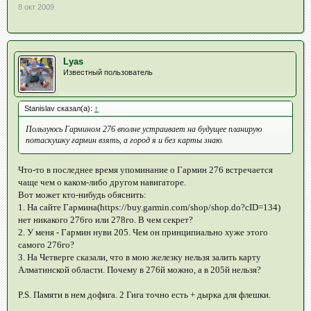
8 окт 2009
Lyas
Известный пользователь
Stanislav сказал(а):
↑
Пользуюсь Гармином 276 вполне устраивает на будущее планирую
потаскушку гармин взять, а город я и без карты знаю.
Что-то в последнее время упоминание о Гармин 276 встречается
чаще чем о каком-либо другом навигаторе.
Вот может кто-нибудь обяснить:
1. На сайте Гармина(https://buy.garmin.com/shop/shop.do?cID=134)
нет никакого 276го или 278го. В чем секрет?
2. У меня - Гармин нуви 205. Чем он принципиально хуже этого
самого 276го?
3. На Четверге сказали, что в мою железку нельзя залить карту
Алматинской области. Почему в 276й можно, а в 205й нельзя?
P.S. Памяти в нем дофига. 2 Гига точно есть + дырка для флешки.