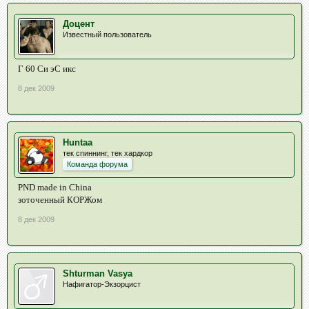
Доцент
Известный пользователь
Г 60 Си эС икс
8 дек 2009
Huntaa
тек спиннинг, тек хардкор
Команда форума
PND made in China
зоточенный КОРЖом
8 дек 2009
Shturman Vasya
Нафигатор-Экзорцист