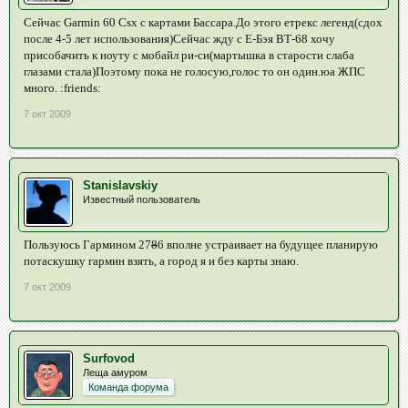
Сейчас Garmin 60 Csx с картами Бассара.До этого етрекс легенд(сдох
после 4-5 лет использования)Сейчас жду с Е-Бэя ВТ-68 хочу
присобачить к ноуту с мобайл ри-си(мартышка в старости слаба
глазами стала)Поэтому пока не голосую,голос то он один.юа ЖПС
много. :friends:
7 окт 2009
Stanislavskiy
Известный пользователь
Пользуюсь Гармином 27
8
6 вполне устраивает на будущее планирую
потаскушку гармин взять, а город я и без карты знаю.
7 окт 2009
Surfovod
Леща амуром
Команда форума