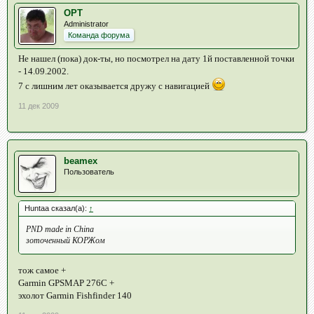
OPT
Administrator
Команда форума
Не нашел (пока) док-ты, но посмотрел на дату 1й поставленной точки
- 14.09.2002.
7 с лишним лет оказывается дружу с навигацией
11 дек 2009
beamex
Пользователь
Huntaa сказал(а):
↑
PND made in China
зоточенный КОРЖом
тож самое +
Garmin GPSMAP 276C +
эхолот Garmin Fishfinder 140