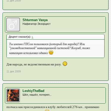
11 дек 2009
Shturman Vasya
Нафигатор-Экзорцист
Доцент сказал(а):
↑
Ты именно ГПСом пользовался (который для народа)? Или
"узковедомственной" навигационной системой? Колумб, тоже
навигацию использовал однако
Для народа, не ведомственным ни разу.
11 дек 2009
LeshiyTheBad
Шёл, нашёл, потерял...
полчаса как присоединился к клубу любителей 276-ых.. принимаю