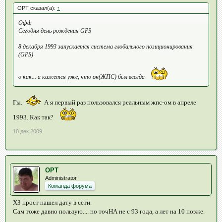
OPT сказал(а):
↑
Офф
Сегодня день рождения GPS
8 декабря 1993 запускается система глобального позиционирования
(GPS)
о как... а кажется уже, что он(ЖПС) был всегда
Гы.
А я первый раз пользовался реальным жпс-ом в апреле
1993. Как так?
10 дек 2009
OPT
Administrator
Команда форума
ХЗ прост нашел дату в сети.
Сам тоже давно пользую.... но точНА не с 93 года, а лет на 10 позже.