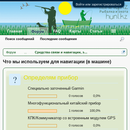
Войти или зарегистрироваться
Главная
FAQ
Карты
Статьи
Форум
Поиск сообщений
Последние сообщения
Форум
...
Средства связи и навигации, эхолоты
Что мы используем для навигации (в машине)
?
Определям прибор
Специально заточенный Garmin
0 голосов
0,0%
Многофункциональный китайский прибор
1 голосов
100,0%
КПК/Коммуникатор со встроенным модулем GPS
0 голосов
0,0%