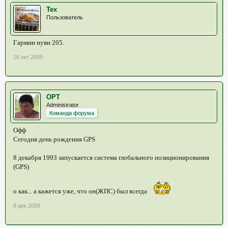
Tex
Пользователь
Гармин нуви 205.
16 окт 2009
OPT
Administrator
Команда форума
Офф
Сегодня день рождения GPS
8 декабря 1993 запускается система глобального позиционирования
(GPS)
о как... а кажется уже, что он(ЖПС) был всегда
8 дек 2009