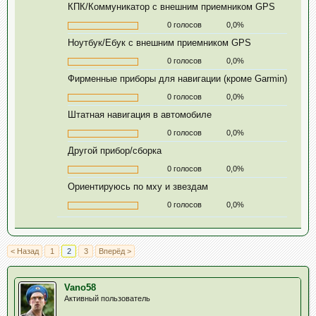
КПК/Коммуникатор с внешним приемником GPS
0 голосов
0,0%
Ноутбук/Ебук с внешним приемником GPS
0 голосов
0,0%
Фирменные приборы для навигации (кроме Garmin)
0 голосов
0,0%
Штатная навигация в автомобиле
0 голосов
0,0%
Другой прибор/сборка
0 голосов
0,0%
Ориентируюсь по мху и звездам
0 голосов
0,0%
< Назад
1
2
3
Вперёд >
Vano58
Активный пользователь