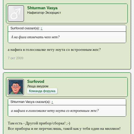
Shturman Vasya
Нафигатор-Экзорцист
Surfovod сказал(а):
↑
А на фига отмечать чего нет?
а нафига в голосовалке нету ноута со встроенным жпс?
7 окт 2009
Surfovod
Леща амуром
Команда форума
Shturman Vasya сказал(а):
↑
а нафига в голосовалке нету ноута со встроенным жпс?
Там есть - Другой прибор/сборка! ;-)
Все приборы и не перечислишь, такой как у тебя один на миллион!