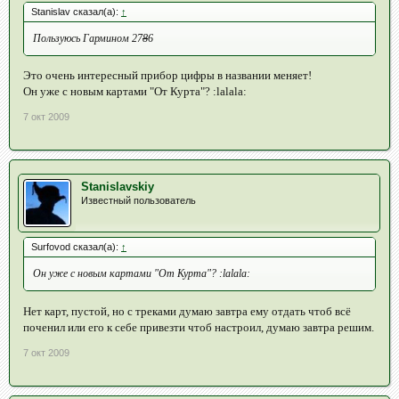
Stanislav сказал(а):
↑
Пользуюсь Гармином 27
8
6
Это очень интересный прибор цифры в названии меняет!
Он уже с новым картами "От Курта"? :lalala:
7 окт 2009
Stanislavskiy
Известный пользователь
Surfovod сказал(а):
↑
Он уже с новым картами "От Курта"? :lalala:
Нет карт, пустой, но с треками думаю завтра ему отдать чтоб всё
поченил или его к себе привезти чтоб настроил, думаю завтра решим.
7 окт 2009