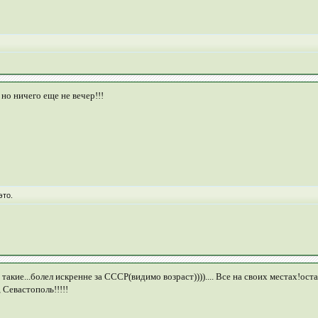
но ничего еще не вечер!!!
это.
такие...болел искренне за СССР(видимо возраст)))).... Все на своих местах!ос
 Севастополь!!!!!