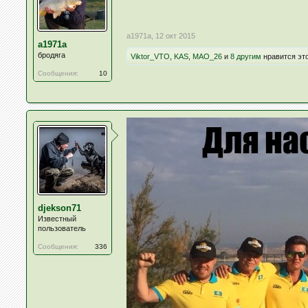
a1971a
,
12 окт 2015
a1971a
бродяга
Viktor_VTO
,
KAS
,
MAO_26
и
8 другим
нравится это
Сообщения:
10
djekson71
Известный
пользователь
Сообщения:
336