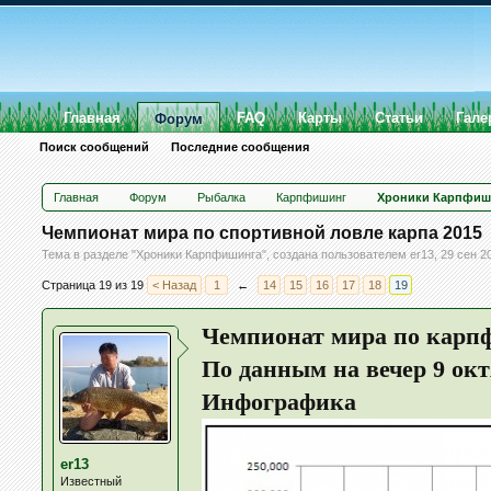
Главная
FAQ
Карты
Статьи
Гале
Форум
Поиск сообщений
Последние сообщения
Главная
Форум
Рыбалка
Карпфишинг
Хроники Карпфиш
Чемпионат мира по спортивной ловле карпа 2015
Тема в разделе "
Хроники Карпфишинга
", создана пользователем
er13
,
29 сен 2
Страница 19 из 19
< Назад
1
←
14
15
16
17
18
19
Чемпионат мира по карпф
По данным на вечер 9 ок
Инфографика
er13
Известный