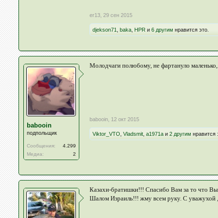
er13
,
29 сен 2015
djekson71
,
baka
,
HPR
и
6 другим
нравится это.
Молодчаги полюбому, не фартануло маленько, 
babooin
,
12 окт 2015
babooin
подпольщик
Viktor_VTO
,
Vladsmit
,
a1971a
и
2 другим
нравится 
Сообщения:
4.299
Медиа:
2
Казахи-братишки!!! Спасибо Вам за то что Вы 
Шалом Израиль!!! жму всем руку. С уважухой ,