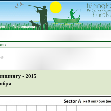
рея
Пользователи
инга
015
.
ишингу - 2015
тября