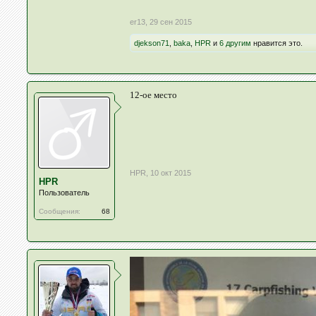
er13
,
29 сен 2015
djekson71
,
baka
,
HPR
и
6 другим
нравится это.
12-ое место
HPR
,
10 окт 2015
HPR
Пользователь
Сообщения:
68