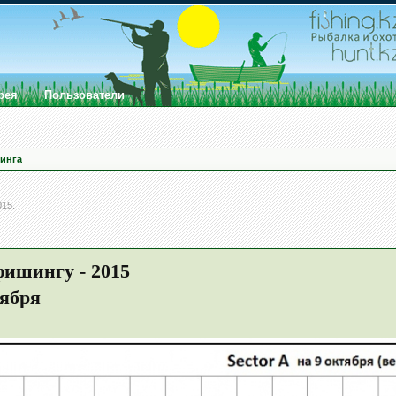
рея
Пользователи
инга
015
.
ишингу - 2015
тября