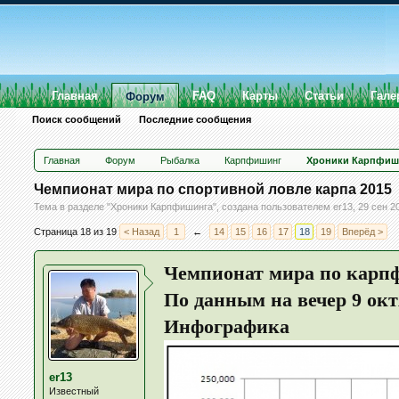
Главная
FAQ
Карты
Статьи
Гале
Форум
Поиск сообщений
Последние сообщения
Главная
Форум
Рыбалка
Карпфишинг
Хроники Карпфиш
Чемпионат мира по спортивной ловле карпа 2015
Тема в разделе "
Хроники Карпфишинга
", создана пользователем
er13
,
29 сен 2
Страница 18 из 19
< Назад
1
←
14
15
16
17
18
19
Вперёд >
Чемпионат мира по карпф
По данным на вечер 9 ок
Инфографика
er13
Известный