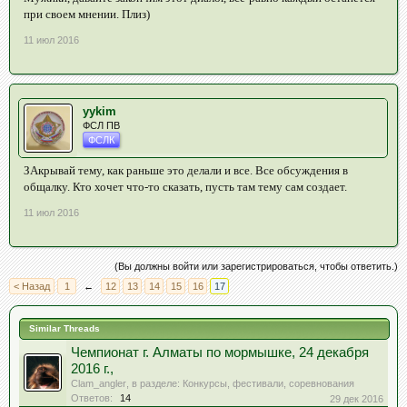
при своем мнении. Плиз)
11 июл 2016
yykim
ФСЛ ПВ
ФСЛК
ЗАкрывай тему, как раньше это делали и все. Все обсуждения в
общалку. Кто хочет что-то сказать, пусть там тему сам создает.
11 июл 2016
(Вы должны войти или зарегистрироваться, чтобы ответить.)
< Назад
1
←
12
13
14
15
16
17
Similar Threads
Чемпионат г. Алматы по мормышке, 24 декабря
2016 г.,
Clam_angler
, в разделе:
Конкурсы, фестивали, соревнования
Ответов:
14
29 дек 2016