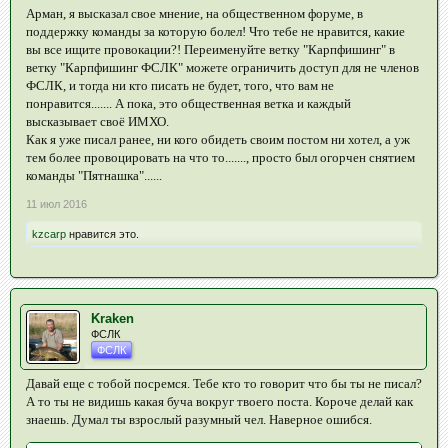
Арман, я высказал свое мнение, на общественном форуме, в
поддержку команды за которую болел! Что тебе не нравится, какие
вы все ищите провокации?! Переименуйте ветку "Карпфишинг" в
ветку "Карпфишинг ФСЛК" можете ограничить доступ для не членов
ФСЛК, и тогда ни кто писать не будет, того, что вам не
понравится....... А пока, это общественная ветка и каждый
высказывает своё ИМХО.
Как я уже писал ранее, ни кого обидеть своим постом ни хотел, а уж
тем более провоцировать на что то......., просто был огорчен снятием
команды "Пятнашка"......
11 июл 2016
kzcarp
нравится это.
Kraken
ФСЛК
ФСЛК
Давай еще с тобой посремся. Тебе кто то говорит что бы ты не писал?
А то ты не видишь какая буча вокруг твоего поста. Короче делай как
знаешь. Думал ты взрослый разумный чел. Наверное ошибся.