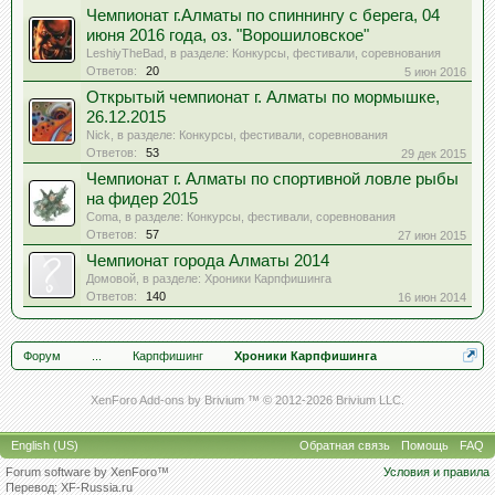
Чемпионат г.Алматы по спиннингу с берега, 04
июня 2016 года, оз. "Ворошиловское"
LeshiyTheBad
, в разделе:
Конкурсы, фестивали, соревнования
Ответов:
20
5 июн 2016
Открытый чемпионат г. Алматы по мормышке,
26.12.2015
Nick
, в разделе:
Конкурсы, фестивали, соревнования
Ответов:
53
29 дек 2015
Чемпионат г. Алматы по спортивной ловле рыбы
на фидер 2015
Coma
, в разделе:
Конкурсы, фестивали, соревнования
Ответов:
57
27 июн 2015
Чемпионат города Алматы 2014
Домовой
, в разделе:
Хроники Карпфишинга
Ответов:
140
16 июн 2014
Форум
...
Карпфишинг
Хроники Карпфишинга
XenForo Add-ons by Brivium ™ © 2012-2026 Brivium LLC.
English (US)
Обратная связь
Помощь
FAQ
Forum software by XenForo™
Условия и правила
Перевод:
XF-Russia.ru