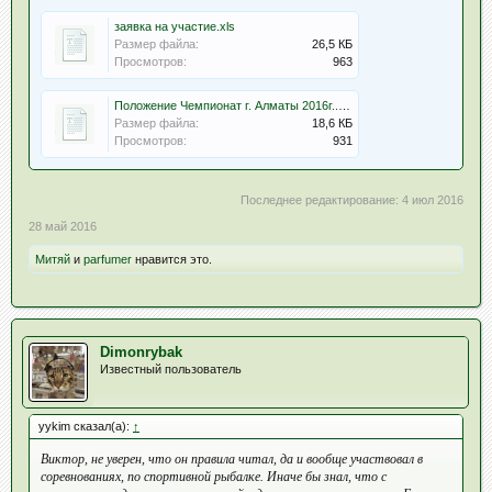
заявка на участие.xls
Размер файла:
26,5 КБ
Просмотров:
963
Положение Чемпионат г. Алматы 2016г..docx
Размер файла:
18,6 КБ
Просмотров:
931
Последнее редактирование:
4 июл 2016
28 май 2016
Митяй
и
parfumer
нравится это.
Dimonrybak
Известный пользователь
yykim сказал(а):
↑
Виктор, не уверен, что он правила читал, да и вообще участвовал в
соревнованиях, по спортивной рыбалке. Иначе бы знал, что с