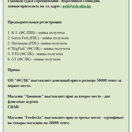
Главный судья соревнований - Воротников Геннадий.
заявки присылать на эл. адрес:
avk@avk-plus.kz
Предварительная регистрация:
1. К-5. (ФСЛПВ) - заявка получена
2. Green Fish (FDL) - заявка получена
3. Пятнашка (FDL)- заявка получена
4."BigFish" (ФСЛК) - заявка получена
5. VTO (ФСЛК) - заявка получена
6. GT (ФСЛК) - заявка получена
Призы:
ОО "ФСЛК" выставляет денежный приз в размере 50000 тенге за
первое место.
Магазин "Лимпопо" выставляет приз за второе место - две
флисовые куртки
CHAB.
Магазин "Feeder.kz" выставляет приз за третье место - сертификат
на товары магазина на 20000 тенге.