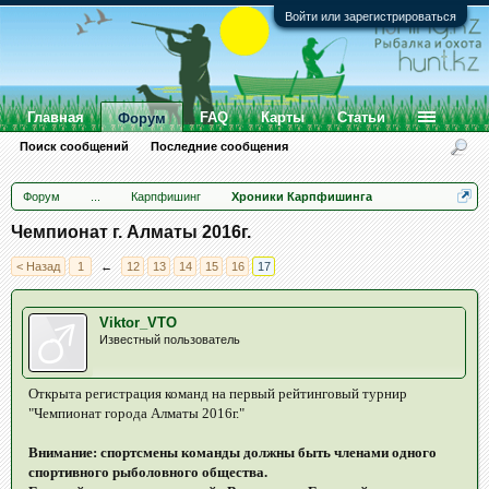
Войти или зарегистрироваться
Главная
FAQ
Карты
Статьи
Форум
Поиск сообщений
Последние сообщения
Форум
...
Карпфишинг
Хроники Карпфишинга
Чемпионат г. Алматы 2016г.
< Назад
1
←
12
13
14
15
16
17
Viktor_VTO
Известный пользователь
Открыта регистрация команд на первый рейтинговый турнир
"Чемпионат города Алматы 2016г."
Внимание: спортсмены команды должны быть членами одного
спортивного рыболовного общества.