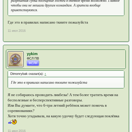
разрешения судьи посещение гостей в дневное время возможно. Главное
чтобы они не мешали другим командам. А зрители вообще
приветствуются.
Где это в правилах написано ткните пожалуйста
11 июл 2016
yykim
ФСЛ ПВ
ФСЛК
Dimonrybak сказал(а):
↑
Где это в правилах написано ткните пожалуйста
Я не собираюсь проводить ликбезы! А тем более тратить время на
бесполезные и бесперспективные разговоры.
Или Вы думаете, что 6-три летний ребёнок может помочь в
соревнованиях?
Хотя точно угадывала, на какую удочку будет следующая поклёвка
11 июл 2016