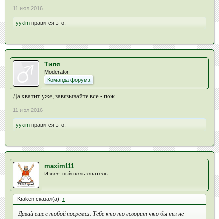
11 июл 2016
yykim
нравится это.
Тиля
Moderator
Команда форума
Да хватит уже, завязывайте все - пож.
11 июл 2016
yykim
нравится это.
maxim111
Известный пользователь
Kraken сказал(а):
↑
Давай еще с тобой посремся. Тебе кто то говорит что бы ты не