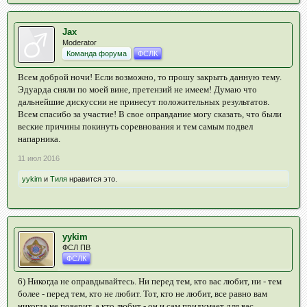
Jax
Moderator
Команда форума
ФСЛК
Всем доброй ночи! Если возможно, то прошу закрыть данную тему.
Эдуарда сняли по моей вине, претензий не имеем! Думаю что
дальнейшие дискуссии не принесут положительных результатов.
Всем спасибо за участие! В свое оправдание могу сказать, что были
веские причины покинуть соревнования и тем самым подвел
напарника.
11 июл 2016
yykim
и
Тиля
нравится это.
yykim
ФСЛ ПВ
ФСЛК
6) Никогда не оправдывайтесь. Ни перед тем, кто вас любит, ни - тем
более - перед тем, кто не любит. Тот, кто не любит, все равно вам
никогда не поверит, а кто любит - он и сам придумает для вас