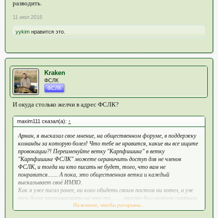
разводить.
11 июл 2016
yykim
нравится это.
Kraken
ФСЛК
ФСЛК
И окуда столько желчи в адрес ФСЛК?
maxim111 сказал(а):
↑
Арман, я высказал свое мнение, на общественном форуме, в поддержку
команды за которую болел! Что тебе не нравится, какие вы все ищите
провокации?! Переименуйте ветку "Карпфишинг" в ветку
"Карпфишинг ФСЛК" можете ограничить доступ для не членов
ФСЛК, и тогда ни кто писать не будет, того, что вам не
понравится....... А пока, это общественная ветка и каждый
высказывает своё ИМХО.
Как я уже писал ранее, ни кого обидеть своим постом ни хотел, а уж
тем более провоцировать на что то......., просто был огорчен снятием
Нажмите, чтобы раскрыть...
команды "Пятнашка"......