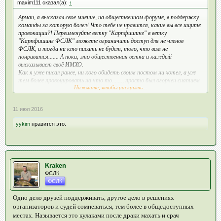
maxim111 сказал(а):
↑
Арман, я высказал свое мнение, на общественном форуме, в поддержку
команды за которую болел! Что тебе не нравится, какие вы все ищите
провокации?! Переименуйте ветку "Карпфишинг" в ветку
"Карпфишинг ФСЛК" можете ограничить доступ для не членов
ФСЛК, и тогда ни кто писать не будет, того, что вам не
понравится....... А пока, это общественная ветка и каждый
высказывает своё ИМХО.
Как я уже писал ранее, ни кого обидеть своим постом ни хотел, а уж
тем более провоцировать на что то......., просто был огорчен снятием
Нажмите, чтобы раскрыть...
команды "Пятнашка"......
11 июл 2016
yykim
нравится это.
Kraken
ФСЛК
ФСЛК
Одно дело друзей поддерживать, другое дело в решениях
организаторов и судей сомневаться, тем более в общедоступных
местах. Называется это кулаками после драки махать и срач