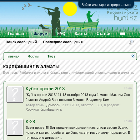
Войти или зарегистрироваться
Главная
FAQ
Карты
Статьи
Форум
Поиск сообщений
Последние сообщения
Главная
Форум
Tags
карпфишинг в алматы
Все темы Рыбалка и охота в Казахстане с информацией о карпфишинг в алматы.
Кубок профи 2013
Тема
"Кубок профи 2013" 11-13 октября 2013 года 1 место Максим Сон
2 место Андрей Барышников 3 место Владимир Ким
Автор темы:
Домовой
,
2 сен 2013
, ответов - 361, в разделе:
Хроники Карпфишинга
К-28
Тема
Всем привет!!! Вот прошли выходные и наступили серые будни,
но кто и как их провёл и где был, на эту тему я хочу поделится. В
пятницу я с детьми и...