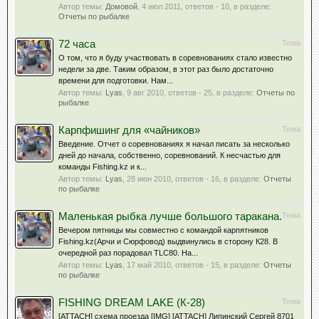
Автор темы:
Домовой
,
4 июл 2011
, ответов - 10, в разделе:
Отчеты по рыбалке
72 часа
Тема
О том, что я буду участвовать в соревнованиях стало известно
недели за две. Таким образом, в этот раз было достаточно
времени для подготовки. Нам...
Автор темы:
Lyas
,
9 авг 2010
, ответов - 25, в разделе:
Отчеты по
рыбалке
Карпфишинг для «чайников»
Тема
Введение. Отчет о соревнованиях я начал писать за несколько
дней до начала, собственно, соревнований. К несчастью для
команды Fishing.kz и к...
Автор темы:
Lyas
,
28 июн 2010
, ответов - 16, в разделе:
Отчеты
по рыбалке
Маленькая рыбка лучше большого таракана.
Тема
Вечером пятницы мы совместно с командой карпятников
Fishing.kz(Арчи и Сюрфовод) выдвинулись в сторону К28. В
очередной раз порадовал TLC80. На...
Автор темы:
Lyas
,
17 май 2010
, ответов - 15, в разделе:
Отчеты
по рыбалке
FISHING DREAM LAKE (К-28)
Тема
[ATTACH] схема проезда [IMG] [ATTACH] Липинский Сергей 8701