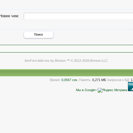
Новее чем:
XenForo Add-ons by Brivium ™ © 2012-2026 Brivium LLC.
Время:
0,0567 сек.
Память:
6,271 МБ
Запросов к БД:
1
Мы в Google+