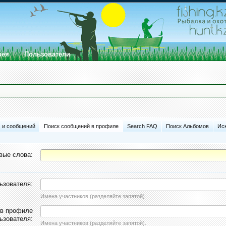
рея
Пользователи
м и сообщений
Поиск сообщений в профиле
Search FAQ
Поиск Альбомов
Ис
вые слова:
ьзователя:
Имена участников (разделяйте запятой).
 в профиле
ьзователя:
Имена участников (разделяйте запятой).