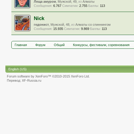
Леща амуром
, Мужской, 49,
из
Алматы
Сообщения:
6.767
Симпатии:
2.755
Баллы:
113
Nick
гедонист
, Мужской, 48,
из
Алматы со спиннингом
Сообщения:
15.935
Симпатии:
9.869
Баллы:
113
Главная
Форум
Общий
Конкурсы, фестивали, соревнования
English (US)
Forum software by XenForo™
©2010-2015 XenForo Ltd.
Перевод:
XF-Russia.ru