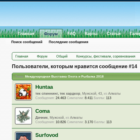
Главная
FAQ
Карты
Статьи
Гале
Форум
Поиск сообщений
Последние сообщения
Главная
Форум
Общий
Конкурсы, фестивали, соревнования
Пользователи, которым нравится сообщение #14
Тема:
Международная Выставка Охота и Рыбалка 2018
Huntaa
тек спиннинг, тек хардкор
, Мужской, 43,
из
Алматы
Сообщения:
24.463
Симпатии:
8.411
Баллы:
113
Coma
Дачник
, Мужской,
из
Алматы
Сообщения:
10.826
Симпатии:
3.170
Баллы:
113
Surfovod