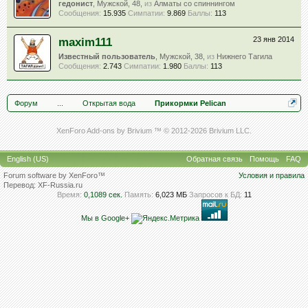
гедонист
, Мужской, 48,
из
Алматы со спиннингом
Сообщения:
15.935
Симпатии:
9.869
Баллы:
113
maxim111
23 янв 2014
Известный пользователь
, Мужской, 38,
из
Нижнего Тагила
Сообщения:
2.743
Симпатии:
1.980
Баллы:
113
Форум
...
Открытая вода
Прикормки Pelican
XenForo Add-ons by Brivium ™ © 2012-2026 Brivium LLC.
English (US)
Обратная связь
Помощь
FAQ
Forum software by XenForo™
Условия и правила
Перевод:
XF-Russia.ru
Время:
0,1089 сек.
Память:
6,023 МБ
Запросов к БД:
11
Мы в Google+