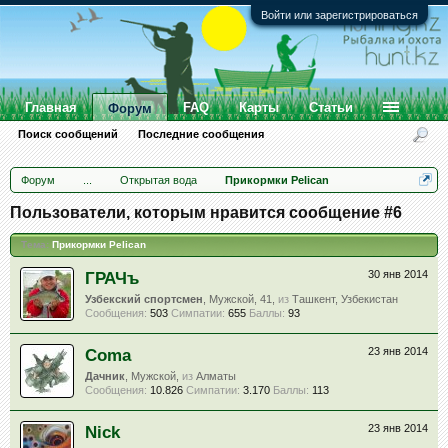
Войти или зарегистрироваться
Главная
FAQ
Карты
Статьи
Форум
Поиск сообщений
Последние сообщения
Форум
...
Открытая вода
Прикормки Pelican
Пользователи, которым нравится сообщение #6
Тема:
Прикормки Pelican
ГРАЧъ
30 янв 2014
Узбекский спортсмен
, Мужской, 41,
из
Ташкент, Узбекистан
Сообщения:
503
Симпатии:
655
Баллы:
93
Coma
23 янв 2014
Дачник
, Мужской,
из
Алматы
Сообщения:
10.826
Симпатии:
3.170
Баллы:
113
Nick
23 янв 2014