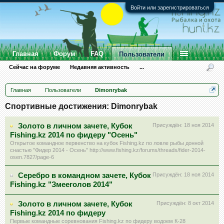
Войти или зарегистрироваться
Главная
Форум
FAQ
Пользователи
Сейчас на форуме
Недавняя активность
...
Главная
Пользователи
Dimonrybak
Спортивные достижения: Dimonrybak
Золото в личном зачете, Кубок
Присуждён:
18 ноя 2014
Fishing.kz 2014 по фидеру "Осень"
Открытое командное первенство на кубок Fishing.kz по ловле рыбы донной
снастью "Фидер 2014 - Осень" http://www.fishing.kz/forums/threads/fider-2014-
osen.7827/page-6
Серебро в командном зачете, Кубок
Присуждён:
18 ноя 2014
Fishing.kz "Змееголов 2014"
Золото в личном зачете, Кубок
Присуждён:
8 окт 2014
Fishing.kz 2014 по фидеру
Первые командные соревнования Fishing.kz по фидеру водоем К-28