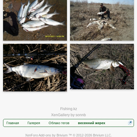
Fishing.kz
XenGallery by
sonnb
Главная
Галерея
Облако тегов
весенний жерех
XenForo Add-ons by Brivium ™ © 2012-2026 Brivium LLC.