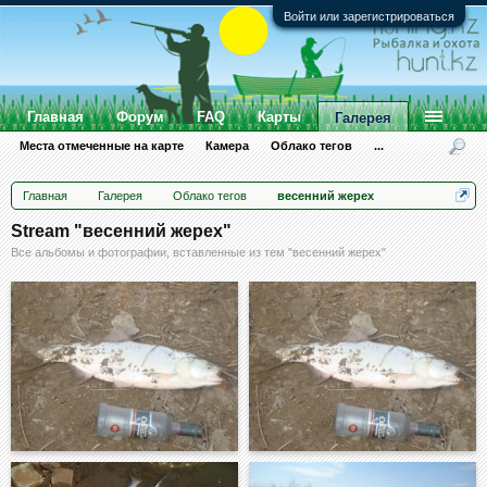
Войти или зарегистрироваться
Главная
Форум
FAQ
Карты
Галерея
Места отмеченные на карте
Камера
Облако тегов
...
Главная
Галерея
Облако тегов
весенний жерех
Stream "весенний жерех"
Все альбомы и фотографии, вставленные из тем "весенний жерех"