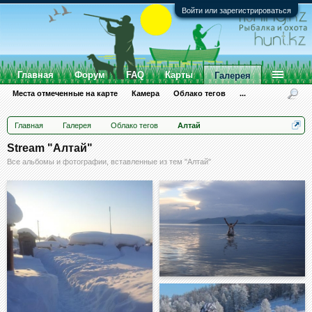
Войти или зарегистрироваться
Главная
Форум
FAQ
Карты
Галерея
Места отмеченные на карте
Камера
Облако тегов
...
Главная
Галерея
Облако тегов
Алтай
Stream "Алтай"
Все альбомы и фотографии, вставленные из тем "Алтай"