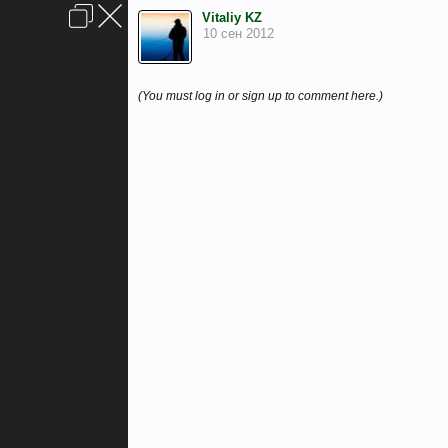
Войти или зарегистрироваться
Vitaliy KZ
Обратная связь
Помощь
FAQ
Главная
Вверх
10 сен 2012
6
Условия и правила
(You must log in or sign up to comment here.)