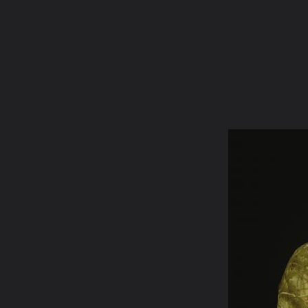
English (US)
Forum software by XenForo™
©2010-2015 XenForo Ltd.
Перевод:
XF-Russia.ru
Главная
Форум
FAQ
Карты
Статьи
Галер
Камера
Облако тегов
...
Главная
Галерея
Галерея пользователей
Насосные...