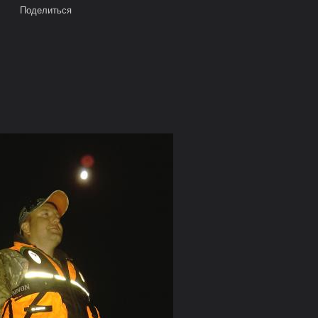
Поделиться
Время:
0,0798 сек.
Память:
6,476 МБ
Запросов к БД:
1
Мы в Google+
ея