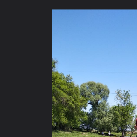
English (US)
Forum software by XenForo™
©2010-2015 XenForo Ltd.
Перевод:
XF-Russia.ru
Главная
Форум
FAQ
Карты
Статьи
Гале
Категории
Выбрать
Места отмеченные на карте
Камера
Главная
Галерея
Галерея пользователей
Spinning Zone