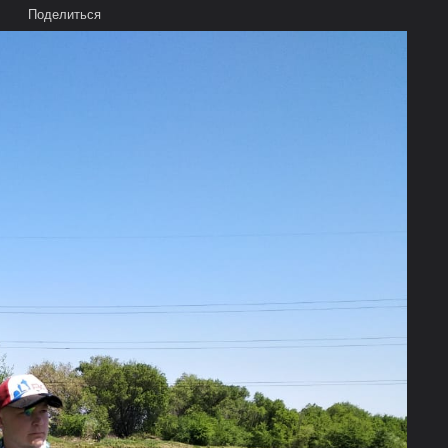
Поделиться
Время:
0,0537 сек.
Память:
6,465 МБ
Запросов к БД:
1
Мы в Google+
Пользователи
рея
Облако тегов