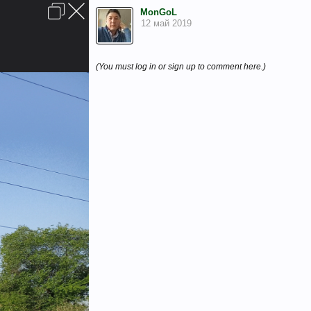
Войти или зарегистрироваться
MonGoL
Обратная связь
Помощь
FAQ
Главная
Вверх
12 май 2019
6
Условия и правила
(You must log in or sign up to comment here.)