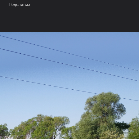
Поделиться
Время:
0,0860 сек.
Память:
6,544 МБ
Запросов к БД:
1
Мы в Google+
Пользователи
рея
Облако тегов