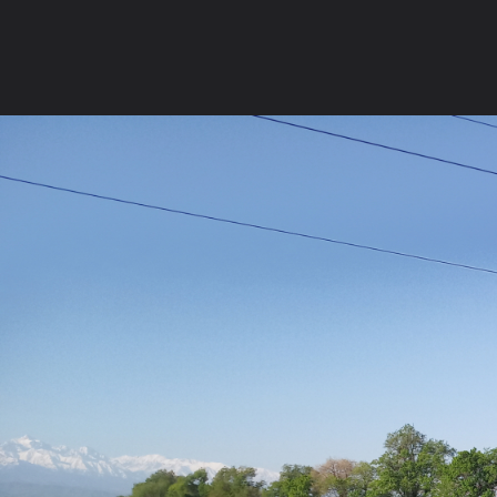
English (US)
Forum software by XenForo™
©2010-2015 XenForo Ltd.
Перевод:
XF-Russia.ru
Главная
Форум
FAQ
Карты
Статьи
Гале
Категории
Выбрать
Места отмеченные на карте
Камера
Главная
Галерея
Галерея пользователей
Spinning Zone