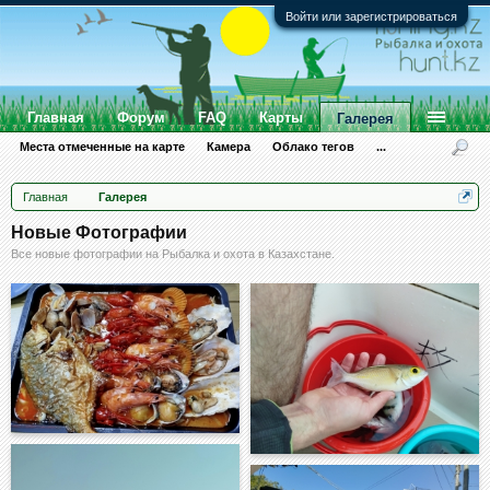
Войти или зарегистрироваться
Главная
Форум
FAQ
Карты
Галерея
Места отмеченные на карте
Камера
Облако тегов
...
Главная
Галерея
Новые Фотографии
Все новые фотографии на Рыбалка и охота в Казахстане.