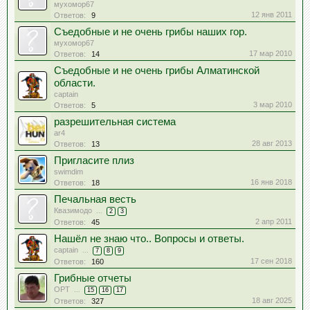
мухомор67
12 янв 2011
Ответов:
9
Съедобные и не очень грибы наших гор.
мухомор67
17 мар 2010
Ответов:
14
Съедобные и не очень грибы Алматинской
области.
captain
3 мар 2010
Ответов:
5
разрешительная система
ar4
28 авг 2013
Ответов:
13
Пригласите плиз
swimdim
16 янв 2018
Ответов:
18
Печальная весть
Квазимодо
...
2
3
2 апр 2011
Ответов:
45
Нашёл не знаю что.. Вопросы и ответы.
captain
...
7
8
9
17 сен 2018
Ответов:
160
Грибные отчеты
OPT
...
15
16
17
18 авг 2025
Ответов:
327