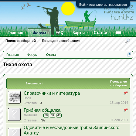
Войти или зарегистрироваться
Главная
FAQ
Карты
Статьи
Форум
Поиск сообщений
Последние сообщения
Главная
Форум
Охота
Тихая охота
Последнее
Заголовок ↓
сообщение
Справочники и литература
Boris
15 апр 2014
Ответов:
3
Грибная общалка
Лимонти
...
38
39
40
11 сен 2021
Ответов:
797
Ядовитые и несъедобные грибы Заилийского
Алатау