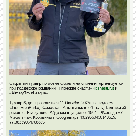
Открытый турнир по ловле форели на спиннинг организуется
при поддержке компании «Японские снасти»
(jpsnasti.ru)
и
«AlmatyTroutLeague».
Турнир будет проводиться 11 Октября 2025г. на водоеме
«TroutAreaPark», Казахстан, Алматинская область, Талгарский
район, с. Рыскулово, Абдрахман ущелье, 1504 – Фазенда «У
Михалыча». Координаты Googlemaps 43.29660430140515,
77.38339064708885