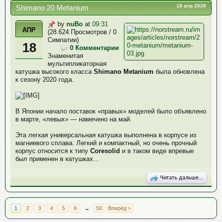
18 апр 2020
Shimano 20 Metanium
by
nuBo
at
09:31
АПР
(28.624 Просмотров / 0
Симпатии)
18
0 Комментарии
Знаменитая
мультипликаторная
катушка высокого класса
Shimano Metanium
была обновлена
к сезону 2020 года.
В Японии начало поставок «правых» моделей было объявлено
в марте, «левых» — намечено на май.
Эта легкая универсальная катушка выполнена в корпусе из
магниевого сплава. Легкий и компактный, но очень прочный
корпус относится к типу
Coresolid
и в таком виде впревые
был применен в катушках...
Читать дальше...
1
2
3
4
5
6
→
50
Вперёд >