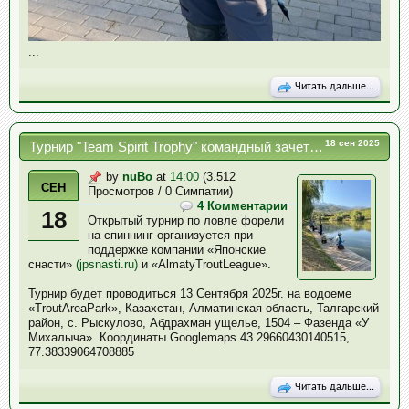
...
Читать дальше...
18 сен 2025
Турнир "Team Spirit Trophy" командный зачет 13.09.2025
by
nuBo
at
14:00
(3.512
СЕН
Просмотров / 0 Симпатии)
4 Комментарии
18
Открытый турнир по ловле форели
на спиннинг организуется при
поддержке компании «Японские
снасти»
(jpsnasti.ru)
и «AlmatyTroutLeague».
Турнир будет проводиться 13 Сентября 2025г. на водоеме
«TroutAreaPark», Казахстан, Алматинская область, Талгарский
район, с. Рыскулово, Абдрахман ущелье, 1504 – Фазенда «У
Михалыча». Координаты Googlemaps 43.29660430140515,
77.38339064708885
Читать дальше...