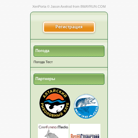
XenPorta
© Jason Axelrod from
8WAYRUN.COM
Регистрация
Погода
Погода Тест
Партнеры