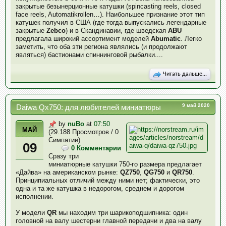
закрытые безынерционные катушки (spincasting reels, closed
face reels, Automatikrollen…). Наибольшее признание этот тип
катушек получил в США (где тогда выпускались легендарные
закрытые
Zebco
) и в Скандинавии, где шведская
ABU
предлагала широкий ассортимент моделей
Abumatic
. Легко
заметить, что оба эти региона являлись (и продолжают
являться) бастионами спиннинговой рыбалки....
Читать дальше...
9 май 2020
Daiwa Qx750: для любителей миниатюры
by
nuBo
at
07:50
МАЙ
(29.188 Просмотров / 0
Симпатии)
09
0 Комментарии
Сразу три
миниатюрные катушки 750-го размера предлагает
«Дайва» на американском рынке:
QZ750
,
QG750
и
QR750
.
Принципиальных отличий между ними нет; фактически, это
одна и та же катушка в недорогом, среднем и дорогом
исполнении.
У модели
QR
мы находим три шарикоподшипника: один
головной на валу шестерни главной передачи и два на валу