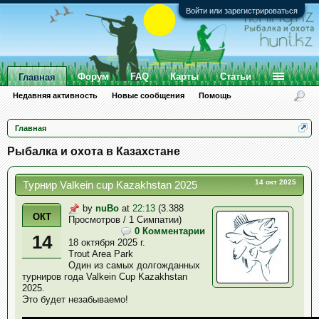
Войти или зарегистрироваться
Форум
FAQ
Карты
Статьи
Главная
Недавняя активность
Новые сообщения
Помощь
Главная
Рыбалка и охота в Казахстане
14 окт 2025
Турнир Valkein cup Kazakhstan 2025
by
nuBo
at
22:13
(3.388
ОКТ
Просмотров / 1 Симпатии)
0 Комментарии
14
18 октября 2025 г.
Trout Area Park
Один из самых долгожданных
турниров года Valkein Cup Kazakhstan
2025.
Это будет незабываемо!