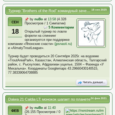
18 сен 2025
Турнир "Brothers of the Rod" командный зачет 20.09.2025
by
nuBo
at
13:58
(4.328
СЕН
Просмотров / 1 Симпатии)
5 Комментарии
18
Открытый турнир по ловле
форели на спиннинг
организуется при поддержке
компании «Японские снасти»
(jpsnasti.ru)
и «AlmatyTroutLeague».
Турнир будет проводиться 20 Сентября 2025г. на водоеме
«TroutAreaPark», Казахстан, Алматинская область, Талгарский
район, с. Рыскулово, Абдрахман ущелье, 1504 – Фазенда «У
Михалыча». Координаты Googlemaps 43.29660430140515,
77.38339064708885
Читать дальше...
24 фев 2021
Daiwa 21 Caldia LT: монокок шагает по планете
by
nuBo
at
11:40
ФЕВ
(26.155 Просмотров / 0