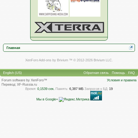
Главная
XenForo Add-ons by Brivium ™ © 2012-2026 Brivium LLC.
English (US)
Обратная связь
Помощь
FAQ
Forum software by XenForo™
Условия и правила
Перевод:
XF-Russia.ru
Время:
0,1539 сек.
Память:
6,387 МБ
Запросов к БД:
19
Мы в Google+