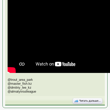
@trout_area_park
@master_fish.kz
@dmitriy_lee_kz
@almatytroutleague
Читать дальше...