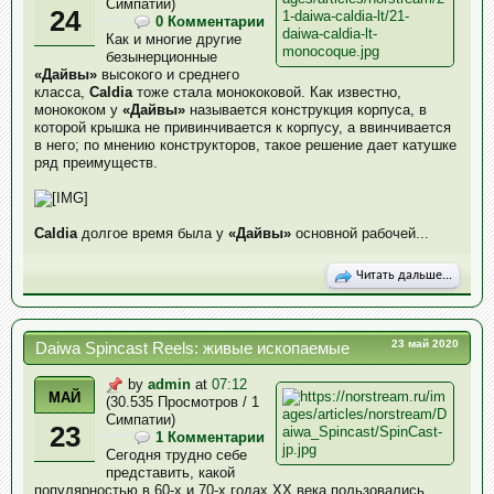
Симпатии)
24
0 Комментарии
Как и многие другие
безынерционные
«Дайвы»
высокого и среднего
класса,
Caldia
тоже стала монококовой. Как известно,
монококом у
«Дайвы»
называется конструкция корпуса, в
которой крышка не привинчивается к корпусу, а ввинчивается
в него; по мнению конструкторов, такое решение дает катушке
ряд преимуществ.
Caldia
долгое время была у
«Дайвы»
основной рабочей...
Читать дальше...
23 май 2020
Daiwa Spincast Reels: живые ископаемые
by
admin
at
07:12
МАЙ
(30.535 Просмотров / 1
Симпатии)
23
1 Комментарии
Сегодня трудно себе
представить, какой
популярностью в 60-х и 70-х годах XX века пользовались