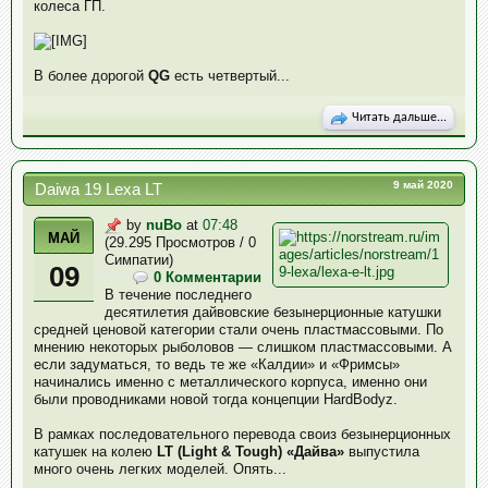
колеса ГП.
В более дорогой
QG
есть четвертый...
Читать дальше...
9 май 2020
Daiwa 19 Lexa LT
by
nuBo
at
07:48
МАЙ
(29.295 Просмотров / 0
Симпатии)
09
0 Комментарии
В течение последнего
десятилетия дайвовские безынерционные катушки
средней ценовой категории стали очень пластмассовыми. По
мнению некоторых рыболовов — слишком пластмассовыми. А
если задуматься, то ведь те же «Калдии» и «Фримсы»
начинались именно с металлического корпуса, именно они
были проводниками новой тогда концепции HardBodyz.
В рамках последовательного перевода своиз безынерционных
катушек на колею
LT (Light & Tough)
«Дайва»
выпустила
много очень легких моделей. Опять...