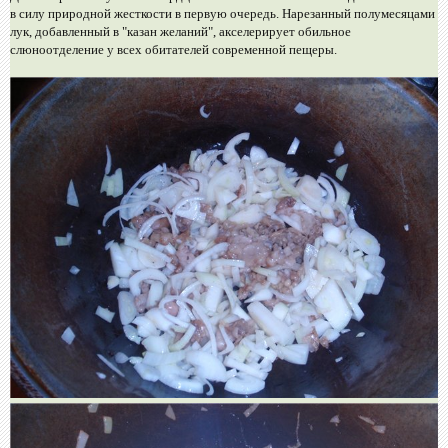
в силу природной жесткости в первую очередь. Нарезанный полумесяцами
лук, добавленный в "казан желаний", акселерирует обильное
слюноотделение у всех обитателей современной пещеры.