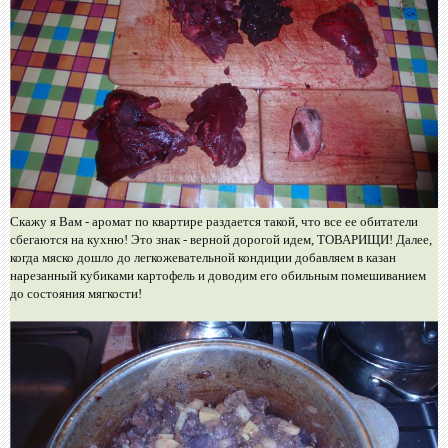
Скажу я Вам - аромат по квартире раздается такой, что все ее обитатели
сбегаются на кухню! Это знак - верной дорогой идем, ТОВАРИЩИ! Далее,
когда мяско дошло до легкожевательной кондиции добавляем в казан
нарезанный кубиками картофель и доводим его обильным помешиванием
до состояния мягкости!