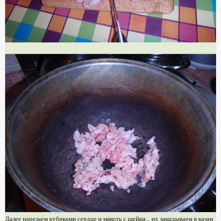
Далее нарезаем кубиками сердце и мякоть с шейки... их закидываем в казан