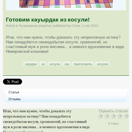
Готовим кауырдак из косули!
Article in '
Кулинарные рецепты
' published by
Coma
,
1 ноя 2013
.
Итак, что нам нужно, чтобы доказать эту непреложную истину?
Нам понадобится свежедобытая косуля, хромоногий, но
счастливый муж в роли мясника... и немного вдохновения в виде
Немировской клюковки!
каурдак
из
косули
как
приготовить
косулю
Статья
Отзывы
Итак, что нам нужно, чтобы доказать эту
Оценить статью
непреложную истину? Нам понадобится
свежедобытая косуля, хромоногий, но счастливый
0 votes
муж в роли мясника... и немного вдохновения в виде