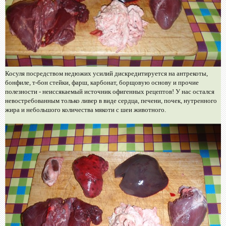
Косуля посредством недюжих усилий дискредитируется на антрекоты,
бонфиле, т-бон стейки, фарш, карбонат, борщовую основу и прочие
полезности - неиссякаемый источник офигенных рецептов! У нас остался
невостребованным только ливер в виде сердца, печени, почек, нутренного
жира и небольшого количества мякоти с шеи животного.