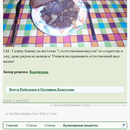
З.Ы.: Галину Бланку на косточке "с естественным вкусом" ее создателю в
.опу, даже рядом не валялась! Учимся воспринимать естественный вкус
жизни!
Автор рецепта:
Кандилька
Форум Рыболовов и Охотников Казахстана
Coma
,
1 ноя 2013
Статью опубликовал
Coma
,
Найти все статьи Coma
© XenZine
Articles
from
Pick a Tutor
Главная
Статьи
Статьи
Кулинарные рецепты