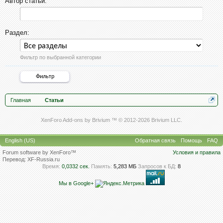
Автор статьи:
Раздел:
Фильтр по выбранной категории
Главная
Статьи
XenForo Add-ons by Brivium ™ © 2012-2026 Brivium LLC.
English (US)
Обратная связь
Помощь
FAQ
Forum software by XenForo™
Условия и правила
Перевод:
XF-Russia.ru
Время:
0,0332 сек.
Память:
5,283 МБ
Запросов к БД:
8
Мы в Google+